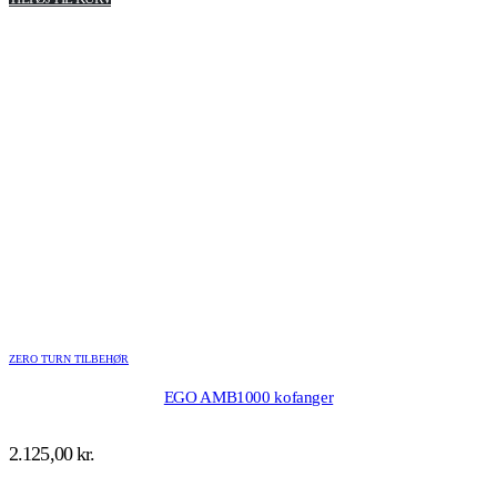
var:
er:
1.000,00 kr..
800,00 kr..
ZERO TURN TILBEHØR
EGO AMB1000 kofanger
2.125,00
kr.