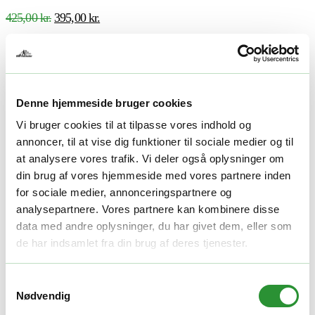
Den
Den
425,00
kr.
395,00
kr.
oprindelige
aktuelle
pris
pris
TILFØJ TIL KURV
var:
er:
425,00 kr..
395,00 kr..
GOD PRIS
Denne hjemmeside bruger cookies
Vi bruger cookies til at tilpasse vores indhold og
annoncer, til at vise dig funktioner til sociale medier og til
at analysere vores trafik. Vi deler også oplysninger om
din brug af vores hjemmeside med vores partnere inden
for sociale medier, annonceringspartnere og
analysepartnere. Vores partnere kan kombinere disse
data med andre oplysninger, du har givet dem, eller som
de har indsamlet fra din brug af deres tjenester.
Samtykkevalg
Nødvendig