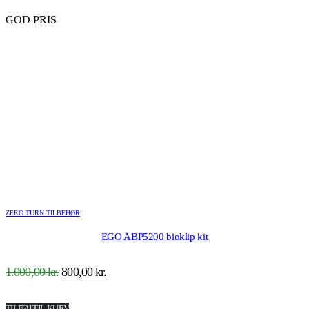
4.375,00 kr..
3.995,00 kr..
GOD PRIS
ZERO TURN TILBEHØR
EGO ABP5200 bioklip kit
Den
Den
1.000,00
kr.
800,00
kr.
oprindelige
aktuelle
pris
pris
TILFØJ TIL KURV