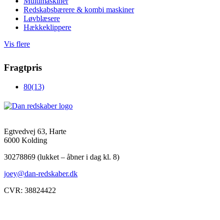
Multimaskiner
Redskabsbærere & kombi maskiner
Løvblæsere
Hækkeklippere
Vis flere
Fragtpris
80
(13)
Egtvedvej 63, Harte
6000 Kolding
30278869 (lukket – åbner i dag kl. 8)
joey@dan-redskaber.dk
CVR: 38824422
Åbningstider