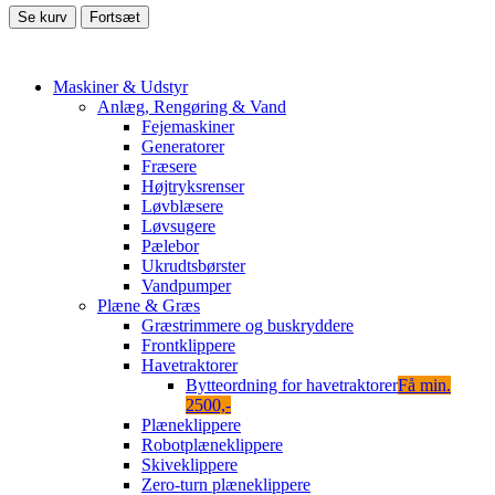
Se kurv
Fortsæt
Maskiner & Udstyr
Anlæg, Rengøring & Vand
Fejemaskiner
Generatorer
Fræsere
Højtryksrenser
Løvblæsere
Løvsugere
Pælebor
Ukrudtsbørster
Vandpumper
Plæne & Græs
Græstrimmere og buskryddere
Frontklippere
Havetraktorer
Bytteordning for havetraktorer
Få min.
2500,-
Plæneklippere
Robotplæneklippere
Skiveklippere
Zero-turn plæneklippere