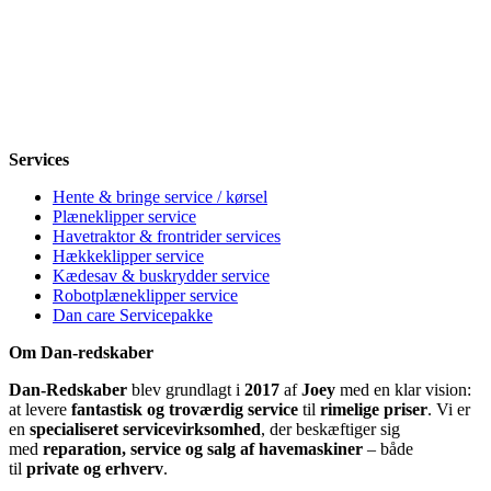
Mandag
8-12, 13-18
Tirsdag
8-12, 13-18
Onsdag
8-12, 13-18
Torsdag
8-12, 13-18
Fredag
8-12, 13-18
Lørdag
Lukket
Søndag
12-18
Services
Hente & bringe service / kørsel
Plæneklipper service
Havetraktor & frontrider services
Hækkeklipper service
Kædesav & buskrydder service
Robotplæneklipper service
Dan care Servicepakke
Om Dan-redskaber
Dan-Redskaber
blev grundlagt i
2017
af
Joey
med en klar vision:
at levere
fantastisk og troværdig service
til
rimelige priser
. Vi er
en
specialiseret servicevirksomhed
, der beskæftiger sig
med
reparation, service og salg af havemaskiner
– både
til
private og erhverv
.