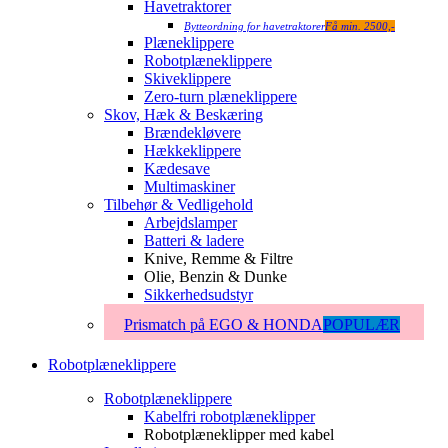
Havetraktorer
Bytteordning for havetraktorer
Få min. 2500,-
Plæneklippere
Robotplæneklippere
Skiveklippere
Zero-turn plæneklippere
Skov, Hæk & Beskæring
Brændekløvere
Hækkeklippere
Kædesave
Multimaskiner
Tilbehør & Vedligehold
Arbejdslamper
Batteri & ladere
Knive, Remme & Filtre
Olie, Benzin & Dunke
Sikkerhedsudstyr
Prismatch på EGO & HONDA
POPULÆR
Robotplæneklippere
Robotplæneklippere
Kabelfri robotplæneklipper
Robotplæneklipper med kabel