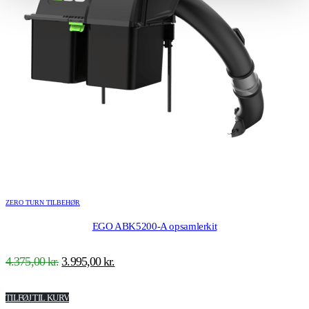
ZERO TURN TILBEHØR
EGO ABK5200-A opsamlerkit
Den
Den
4.375,00
kr.
3.995,00
kr.
oprindelige
aktuelle
pris
pris
TILFØJ TIL KURV
var:
er: