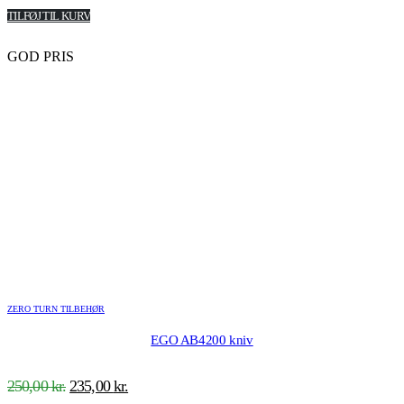
TILFØJ TIL KURV
GOD PRIS
ZERO TURN TILBEHØR
EGO AB4200 kniv
Den
Den
250,00
kr.
235,00
kr.
oprindelige
aktuelle