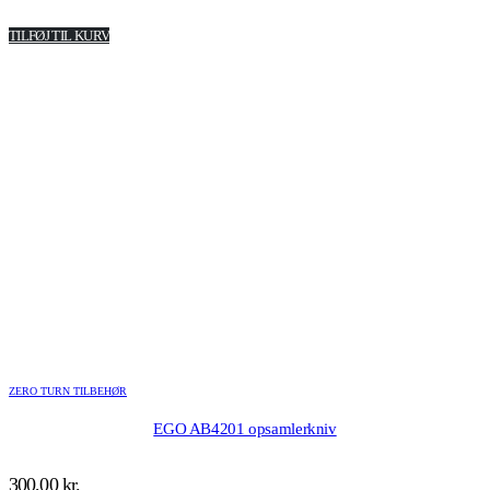
pris
pris
TILFØJ TIL KURV
var:
er:
250,00 kr..
235,00 kr..
ZERO TURN TILBEHØR
EGO AB4201 opsamlerkniv
300,00
kr.