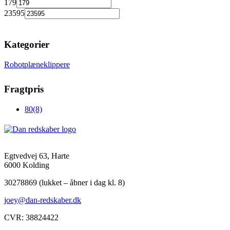
179
23595
Kategorier
Robotplæneklippere
Fragtpris
80
(8)
Egtvedvej 63, Harte
6000 Kolding
30278869 (lukket – åbner i dag kl. 8)
joey@dan-redskaber.dk
CVR: 38824422