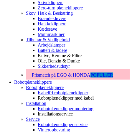
Skiveklippere
Zero-turn plæneklippere
Skov, Hæk & Beskæring
Brændekløvere
Hækkeklippere
Kædesave
Multimaskiner
Tilbehør & Vedligehold
Arbejdslamper
Batteri & ladere
Knive, Remme & Filtre
Olie, Benzin & Dunke
Sikkerhedsudstyr
Prismatch på EGO & HONDA
POPULÆR
Robotplæneklippere
Robotplæneklippere
Kabelfri robotplæneklipper
Robotplæneklipper med kabel
Installation
Robotplæneklipper montering
Installationsservice
Service
Robotplæneklipper service
Vinteropbevaring