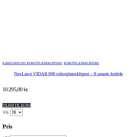
KABELFRIE/GPS ROBOTPLÆNEKLIPPERE
,
ROBOTPLÆNEKLIPPERE
NexLawn VIDAR 800 robotplæneklipper – 8 smarte fordele
10.295,00
kr.
TILFØJ TIL KURV
Vis:
Pris