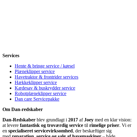
Åbningstider
Mandag
8-12, 13-18
Tirsdag
8-12, 13-18
Onsdag
8-12, 13-18
Torsdag
8-12, 13-18
Fredag
8-12, 13-18
Lørdag
Lukket
Søndag
12-18
Services
Hente & bringe service / kørsel
Plæneklipper service
Havetraktor & frontrider services
Hækkeklipper service
Kædesav & buskrydder service
Robotplæneklipper service
Dan care Servicepakke
Om Dan-redskaber
Dan-Redskaber
blev grundlagt i
2017
af
Joey
med en klar vision:
at levere
fantastisk og troværdig service
til
rimelige priser
. Vi er
en
specialiseret servicevirksomhed
, der beskæftiger sig
med
reparation, service og salg af havemaskiner
– både