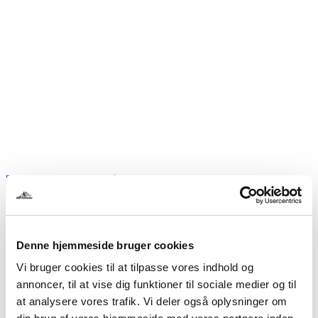
ROBOTPLÆNEKLIPPER TILBEHØR
,
ROBOTPLÆNEKLIPPERE
NexLawn garage til robotplæneklipper – passer til 3 modeller
1.595,00
kr.
Denne hjemmeside bruger cookies
Vi bruger cookies til at tilpasse vores indhold og
TILFØJ TIL KURV
annoncer, til at vise dig funktioner til sociale medier og til
at analysere vores trafik. Vi deler også oplysninger om