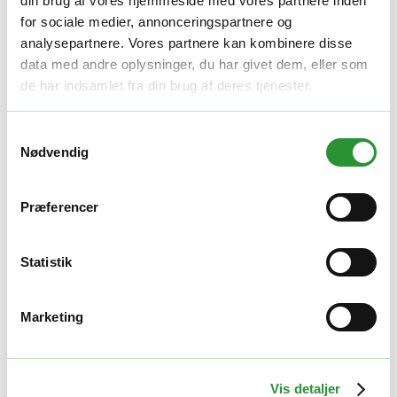
din brug af vores hjemmeside med vores partnere inden
for sociale medier, annonceringspartnere og
analysepartnere. Vores partnere kan kombinere disse
data med andre oplysninger, du har givet dem, eller som
de har indsamlet fra din brug af deres tjenester.
Samtykkevalg
Nødvendig
Præferencer
ROBOTPLÆNEKLIPPER TILBEHØR
,
ROBOTPLÆNEKLIPPERE
Statistik
NexLawn Garage Stor – 5 fordele til 2 AWD-modeller
1.995,00
kr.
Marketing
TILFØJ TIL KURV
Vis detaljer