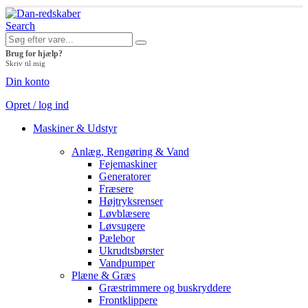
Search
Brug for hjælp?
Skriv til mig
Din konto
Opret / log ind
Maskiner & Udstyr
Anlæg, Rengøring & Vand
Fejemaskiner
Generatorer
Fræsere
Højtryksrenser
Løvblæsere
Løvsugere
Pælebor
Ukrudtsbørster
Vandpumper
Plæne & Græs
Græstrimmere og buskryddere
Frontklippere