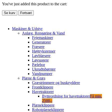
You've just added this product to the cart:
Se kurv
Fortsæt
Maskiner & Udstyr
Anlæg, Rengøring & Vand
Fejemaskiner
Generatorer
Fræsere
Højtryksrenser
Løvblæsere
Løvsugere
Pælebor
Ukrudtsbørster
Vandpumper
Plæne & Græs
Græstrimmere og buskryddere
Frontklippere
Havetraktorer
Bytteordning for havetraktorer
Få min.
2500,-
Plæneklippere
Robotplæneklippere