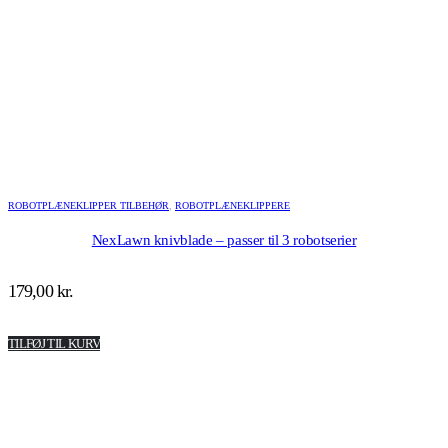
ROBOTPLÆNEKLIPPER TILBEHØR
,
ROBOTPLÆNEKLIPPERE
NexLawn knivblade – passer til 3 robotserier
179,00
kr.
TILFØJ TIL KURV