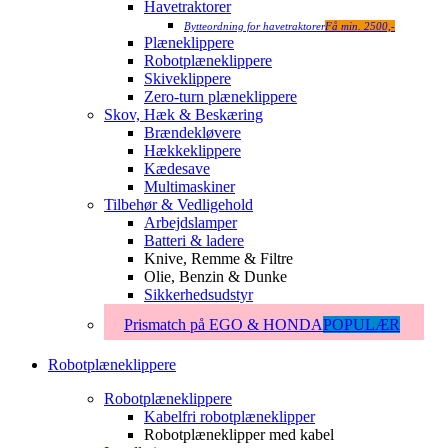
Havetraktorer
Bytteordning for havetraktorer
Få min. 2500,-
Plæneklippere
Robotplæneklippere
Skiveklippere
Zero-turn plæneklippere
Skov, Hæk & Beskæring
Brændekløvere
Hækkeklippere
Kædesave
Multimaskiner
Tilbehør & Vedligehold
Arbejdslamper
Batteri & ladere
Knive, Remme & Filtre
Olie, Benzin & Dunke
Sikkerhedsudstyr
Prismatch på EGO & HONDA
POPULÆR
Robotplæneklippere
Robotplæneklippere
Kabelfri robotplæneklipper
Robotplæneklipper med kabel