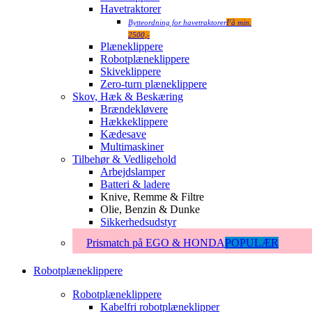
Havetraktorer
Bytteordning for havetraktorer
Få min.
2500,-
Plæneklippere
Robotplæneklippere
Skiveklippere
Zero-turn plæneklippere
Skov, Hæk & Beskæring
Brændekløvere
Hækkeklippere
Kædesave
Multimaskiner
Tilbehør & Vedligehold
Arbejdslamper
Batteri & ladere
Knive, Remme & Filtre
Olie, Benzin & Dunke
Sikkerhedsudstyr
Prismatch på EGO & HONDA
POPULÆR
Robotplæneklippere
Robotplæneklippere
Kabelfri robotplæneklipper