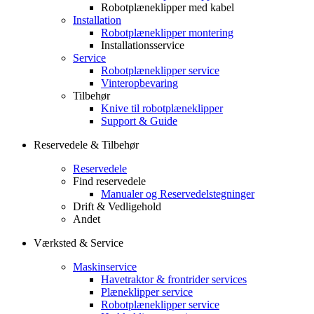
Robotplæneklipper med kabel
Installation
Robotplæneklipper montering
Installationsservice
Service
Robotplæneklipper service
Vinteropbevaring
Tilbehør
Knive til robotplæneklipper
Support & Guide
Reservedele & Tilbehør
Reservedele
Find reservedele
Manualer og Reservedelstegninger
Drift & Vedligehold
Andet
Værksted & Service
Maskinservice
Havetraktor & frontrider services
Plæneklipper service
Robotplæneklipper service