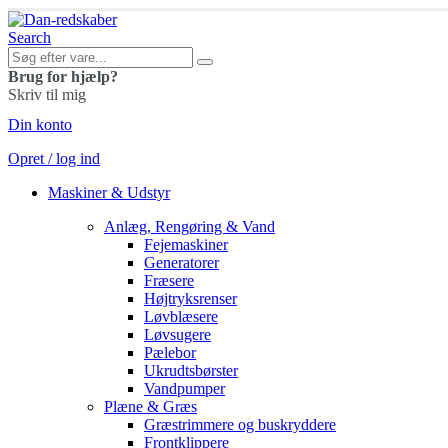
Search
Brug for hjælp?
Skriv til mig
Din konto
Opret / log ind
Maskiner & Udstyr
Anlæg, Rengøring & Vand
Fejemaskiner
Generatorer
Fræsere
Højtryksrenser
Løvblæsere
Løvsugere
Pælebor
Ukrudtsbørster
Vandpumper
Plæne & Græs
Græstrimmere og buskryddere
Frontklippere