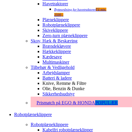
Havetraktorer
Bytteordning for havetraktorer
Få min.
2500,-
Plæneklippere
Robotplæneklippere
Skiveklippere
Zero-turn plæneklippere
Skov, Hæk & Beskæring
Brændekløvere
Hækkeklippere
Kædesave
Multimaskiner
Tilbehør & Vedligehold
Arbejdslamper
Batteri & ladere
Knive, Remme & Filtre
Olie, Benzin & Dunke
Sikkerhedsudstyr
Prismatch på EGO & HONDA
POPULÆR
Robotplæneklippere
Robotplæneklippere
Kabelfri robotplæneklipper