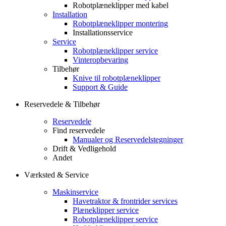
Robotplæneklipper med kabel
Installation
Robotplæneklipper montering
Installationsservice
Service
Robotplæneklipper service
Vinteropbevaring
Tilbehør
Knive til robotplæneklipper
Support & Guide
Reservedele & Tilbehør
Reservedele
Find reservedele
Manualer og Reservedelstegninger
Drift & Vedligehold
Andet
Værksted & Service
Maskinservice
Havetraktor & frontrider services
Plæneklipper service
Robotplæneklipper service