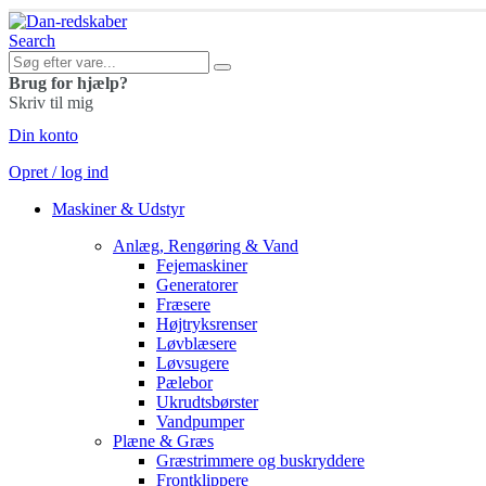
Search
Brug for hjælp?
Skriv til mig
Din konto
Opret / log ind
Maskiner & Udstyr
Anlæg, Rengøring & Vand
Fejemaskiner
Generatorer
Fræsere
Højtryksrenser
Løvblæsere
Løvsugere
Pælebor
Ukrudtsbørster
Vandpumper
Plæne & Græs
Græstrimmere og buskryddere
Frontklippere