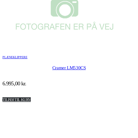
PLÆNEKLIPPERE
Cramer LM530CS
6.995,00
kr.
TILFØJ TIL KURV