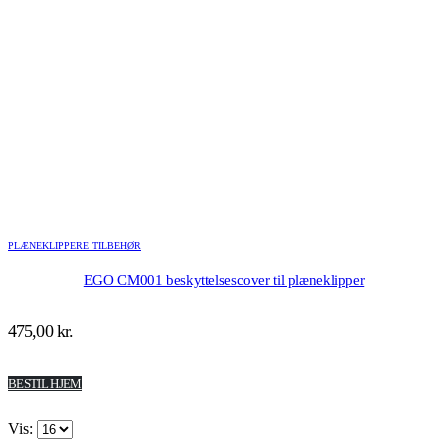
PLÆNEKLIPPERE TILBEHØR
EGO CM001 beskyttelsescover til plæneklipper
475,00
kr.
BESTIL HJEM
Vis: