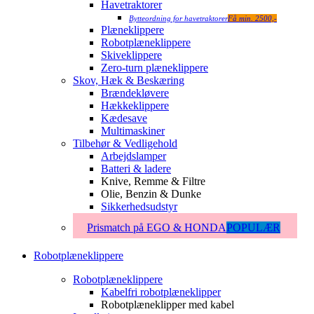
Havetraktorer
Bytteordning for havetraktorer
Få min. 2500,-
Plæneklippere
Robotplæneklippere
Skiveklippere
Zero-turn plæneklippere
Skov, Hæk & Beskæring
Brændekløvere
Hækkeklippere
Kædesave
Multimaskiner
Tilbehør & Vedligehold
Arbejdslamper
Batteri & ladere
Knive, Remme & Filtre
Olie, Benzin & Dunke
Sikkerhedsudstyr
Prismatch på EGO & HONDA
POPULÆR
Robotplæneklippere
Robotplæneklippere
Kabelfri robotplæneklipper
Robotplæneklipper med kabel