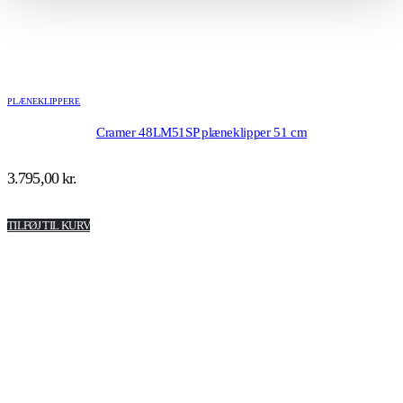
PLÆNEKLIPPERE
Cramer 48LM51SP plæneklipper 51 cm
3.795,00
kr.
TILFØJ TIL KURV