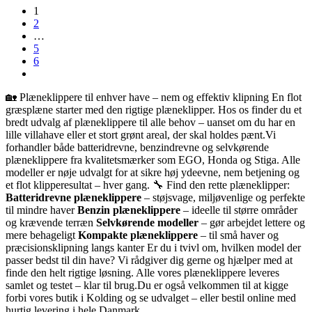
1
2
…
5
6
🏡 Plæneklippere til enhver have – nem og effektiv klipning En flot
græsplæne starter med den rigtige plæneklipper. Hos os finder du et
bredt udvalg af plæneklippere til alle behov – uanset om du har en
lille villahave eller et stort grønt areal, der skal holdes pænt.Vi
forhandler både batteridrevne, benzindrevne og selvkørende
plæneklippere fra kvalitetsmærker som EGO, Honda og Stiga. Alle
modeller er nøje udvalgt for at sikre høj ydeevne, nem betjening og
et flot klipperesultat – hver gang. 🔧 Find den rette plæneklipper:
Batteridrevne plæneklippere
– støjsvage, miljøvenlige og perfekte
til mindre haver
Benzin plæneklippere
– ideelle til større områder
og krævende terræn
Selvkørende modeller
– gør arbejdet lettere og
mere behageligt
Kompakte plæneklippere
– til små haver og
præcisionsklipning langs kanter Er du i tvivl om, hvilken model der
passer bedst til din have? Vi rådgiver dig gerne og hjælper med at
finde den helt rigtige løsning. Alle vores plæneklippere leveres
samlet og testet – klar til brug.Du er også velkommen til at kigge
forbi vores butik i Kolding og se udvalget – eller bestil online med
hurtig levering i hele Danmark.