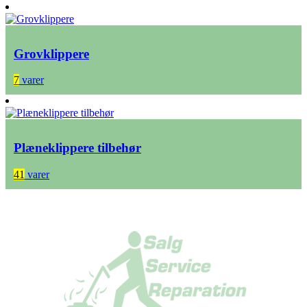
Grovklippere
7
varer
Plæneklippere tilbehør
41
varer