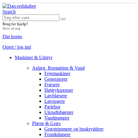
Search
Brug for hjælp?
Skriv til mig
Din konto
Opret / log ind
Maskiner & Udstyr
Anlæg, Rengøring & Vand
Fejemaskiner
Generatorer
Fræsere
Højtryksrenser
Løvblæsere
Løvsugere
Pælebor
Ukrudtsbørster
Vandpumper
Plæne & Græs
Græstrimmere og buskryddere
Frontklippere