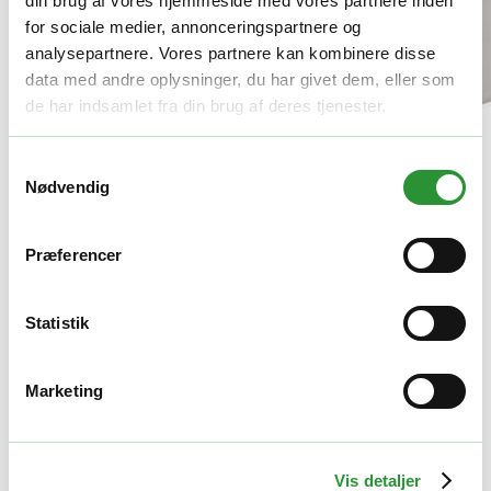
din brug af vores hjemmeside med vores partnere inden
for sociale medier, annonceringspartnere og
analysepartnere. Vores partnere kan kombinere disse
data med andre oplysninger, du har givet dem, eller som
de har indsamlet fra din brug af deres tjenester.
Samtykkevalg
Nødvendig
LØVSUGERE
Præferencer
REMARC LS 5000 E SW universalsuger
Statistik
48.495,00
kr.
Marketing
TILFØJ TIL KURV
Vis detaljer