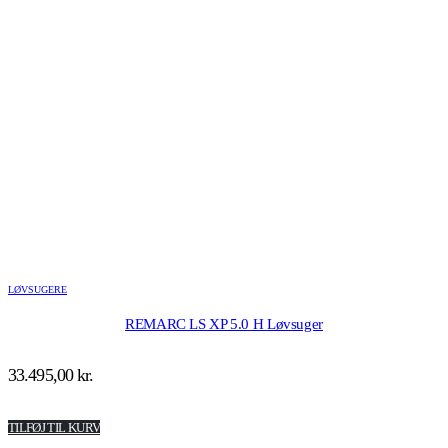
LØVSUGERE
REMARC LS XP 5.0 H Løvsuger
33.495,00
kr.
TILFØJ TIL KURV