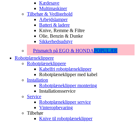
Kædesave
Multimaskiner
Tilbehør & Vedligehold
Arbejdslamper
Batteri & ladere
Knive, Remme & Filtre
Olie, Benzin & Dunke
Sikkerhedsudstyr
Prismatch på EGO & HONDA
POPULÆR
Robotplæneklippere
Robotplæneklippere
Kabelfri robotplæneklipper
Robotplæneklipper med kabel
Installation
Robotplæneklipper montering
Installationsservice
Service
Robotplæneklipper service
Vinteropbevaring
Tilbehør
Knive til robotplæneklipper
Support & Guide
Reservedele & Tilbehør
Reservedele