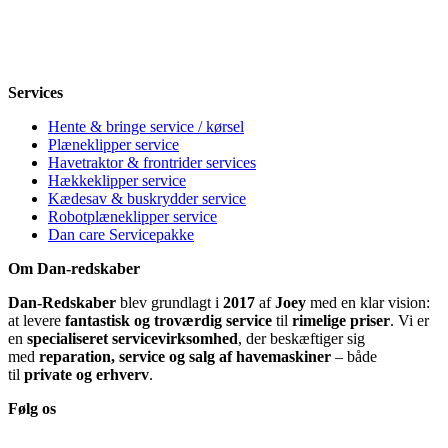
Torsdag
8-12, 13-18
Fredag
8-12, 13-18
Lørdag
Lukket
Søndag
12-18
Services
Hente & bringe service / kørsel
Plæneklipper service
Havetraktor & frontrider services
Hækkeklipper service
Kædesav & buskrydder service
Robotplæneklipper service
Dan care Servicepakke
Om Dan-redskaber
Dan-Redskaber
blev grundlagt i
2017
af
Joey
med en klar vision:
at levere
fantastisk og troværdig service
til
rimelige priser
. Vi er
en
specialiseret servicevirksomhed
, der beskæftiger sig
med
reparation, service og salg af havemaskiner
– både
til
private og erhverv
.
Følg os