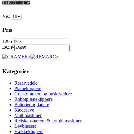
TILFØJ TIL KURV
Vis:
Pris
1295
48495
×
×
Kategorier
Reservedele
Plæneklippere
Græstrimmere og buskryddere
Robotplæneklippere
Batterier og ladere
Kædesave
Multimaskiner
Redskabsbærere & kombi maskiner
Løvblæsere
Hækkeklippere