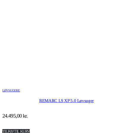
LØVSUGERE
REMARC LS XP 5.0 Løvsuger
24.495,00
kr.
TILFØJ TIL KURV