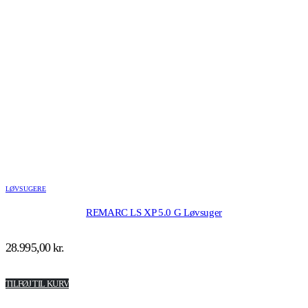
LØVSUGERE
REMARC LS XP 5.0 G Løvsuger
28.995,00
kr.
TILFØJ TIL KURV