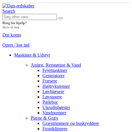
Search
Brug for hjælp?
Skriv til mig
Din konto
Opret / log ind
Maskiner & Udstyr
Anlæg, Rengøring & Vand
Fejemaskiner
Generatorer
Fræsere
Højtryksrenser
Løvblæsere
Løvsugere
Pælebor
Ukrudtsbørster
Vandpumper
Plæne & Græs
Græstrimmere og buskryddere
Frontklippere