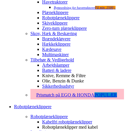
Havetraktorer
Bytteordning for havetraktorer
Få min. 2500,-
Plæneklippere
Robotplæneklippere
Skiveklippere
Zero-turn plæneklippere
Skov, Hæk & Beskæring
Brændekløvere
Hækkeklippere
Kædesave
Multimaskiner
Tilbehør & Vedligehold
Arbejdslamper
Batteri & ladere
Knive, Remme & Filtre
Olie, Benzin & Dunke
Sikkerhedsudstyr
Prismatch på EGO & HONDA
POPULÆR
Robotplæneklippere
Robotplæneklippere
Kabelfri robotplæneklipper
Robotplæneklipper med kabel