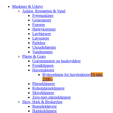
Maskiner & Udstyr
Anlæg, Rengøring & Vand
Fejemaskiner
Generatorer
Fræsere
Højtryksrenser
Løvblæsere
Løvsugere
Pælebor
Ukrudtsbørster
Vandpumper
Plæne & Græs
Græstrimmere og buskryddere
Frontklippere
Havetraktorer
Bytteordning for havetraktorer
Få min.
2500,-
Plæneklippere
Robotplæneklippere
Skiveklippere
Zero-turn plæneklippere
Skov, Hæk & Beskæring
Brændekløvere
Hækkeklippere