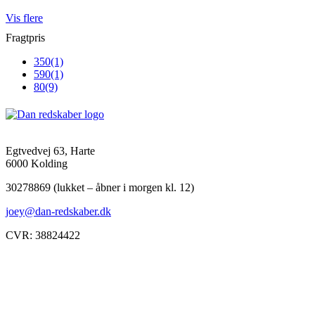
Vis flere
Fragtpris
350
(1)
590
(1)
80
(9)
Egtvedvej 63, Harte
6000 Kolding
30278869 (lukket – åbner i morgen kl. 12)
joey@dan-redskaber.dk
CVR: 38824422
Åbningstider
Mandag
8-12, 13-18
Tirsdag
8-12, 13-18
Onsdag
8-12, 13-18