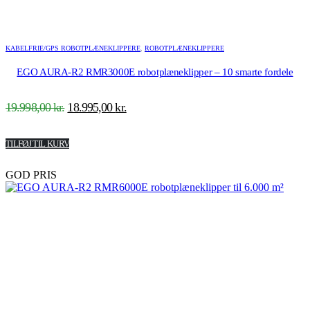
KABELFRIE/GPS ROBOTPLÆNEKLIPPERE
,
ROBOTPLÆNEKLIPPERE
EGO AURA-R2 RMR3000E robotplæneklipper – 10 smarte fordele
Den
Den
19.998,00
kr.
18.995,00
kr.
oprindelige
aktuelle
pris
pris
TILFØJ TIL KURV
var:
er:
19.998,00 kr..
18.995,00 kr..
GOD PRIS