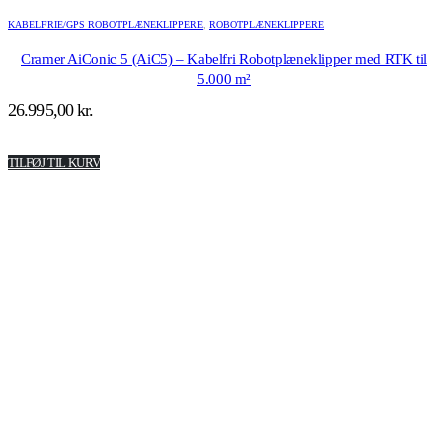
KABELFRIE/GPS ROBOTPLÆNEKLIPPERE
,
ROBOTPLÆNEKLIPPERE
Cramer AiConic 5 (AiC5) – Kabelfri Robotplæneklipper med RTK til
5.000 m²
26.995,00
kr.
TILFØJ TIL KURV