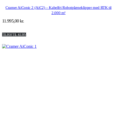
Cramer AiConic 2 (AiC2) – Kabelfri Robotplæneklipper med RTK til
2.000 m²
11.995,00
kr.
TILFØJ TIL KURV