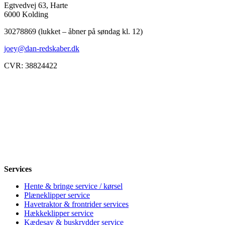
Egtvedvej 63, Harte
6000 Kolding
30278869 (lukket – åbner på søndag kl. 12)
joey@dan-redskaber.dk
CVR: 38824422
Åbningstider
Mandag
8-12, 13-18
Tirsdag
8-12, 13-18
Onsdag
8-12, 13-18
Torsdag
8-12, 13-18
Fredag
8-12, 13-18
Lørdag
Lukket
Søndag
12-18
Services
Hente & bringe service / kørsel
Plæneklipper service
Havetraktor & frontrider services
Hækkeklipper service
Kædesav & buskrydder service