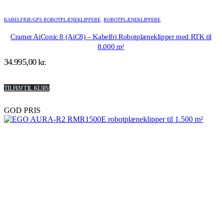
KABELFRIE/GPS ROBOTPLÆNEKLIPPERE
,
ROBOTPLÆNEKLIPPERE
Cramer AiConic 8 (AiC8) – Kabelfri Robotplæneklipper med RTK til
8.000 m²
34.995,00
kr.
TILFØJ TIL KURV
GOD PRIS