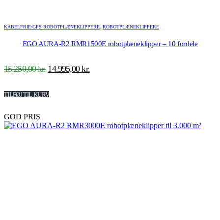
KABELFRIE/GPS ROBOTPLÆNEKLIPPERE
,
ROBOTPLÆNEKLIPPERE
EGO AURA-R2 RMR1500E robotplæneklipper – 10 fordele
Den
Den
15.250,00
kr.
14.995,00
kr.
oprindelige
aktuelle
pris
pris
TILFØJ TIL KURV
var:
er:
15.250,00 kr..
14.995,00 kr..
GOD PRIS