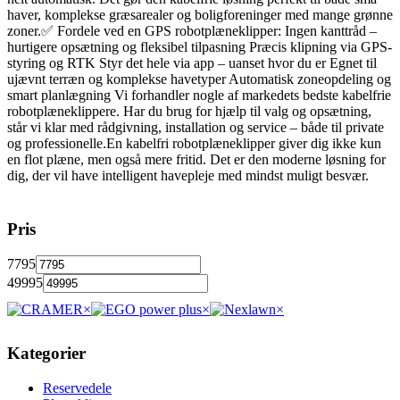
haver, komplekse græsarealer og boligforeninger med mange grønne
zoner.✅ Fordele ved en GPS robotplæneklipper: Ingen kanttråd –
hurtigere opsætning og fleksibel tilpasning Præcis klipning via GPS-
styring og RTK Styr det hele via app – uanset hvor du er Egnet til
ujævnt terræn og komplekse havetyper Automatisk zoneopdeling og
smart planlægning Vi forhandler nogle af markedets bedste kabelfrie
robotplæneklippere. Har du brug for hjælp til valg og opsætning,
står vi klar med rådgivning, installation og service – både til private
og professionelle.En kabelfri robotplæneklipper giver dig ikke kun
en flot plæne, men også mere fritid. Det er den moderne løsning for
dig, der vil have intelligent havepleje med mindst muligt besvær.
Pris
7795
49995
×
×
×
Kategorier
Reservedele