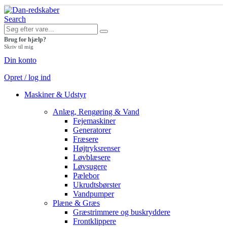
Search
Brug for hjælp?
Skriv til mig
Din konto
Opret / log ind
Maskiner & Udstyr
Anlæg, Rengøring & Vand
Fejemaskiner
Generatorer
Fræsere
Højtryksrenser
Løvblæsere
Løvsugere
Pælebor
Ukrudtsbørster
Vandpumper
Plæne & Græs
Græstrimmere og buskryddere
Frontklippere