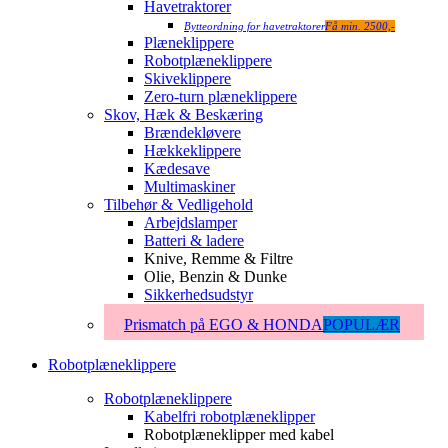
Havetraktorer
Bytteordning for havetraktorer
Få min. 2500,-
Plæneklippere
Robotplæneklippere
Skiveklippere
Zero-turn plæneklippere
Skov, Hæk & Beskæring
Brændekløvere
Hækkeklippere
Kædesave
Multimaskiner
Tilbehør & Vedligehold
Arbejdslamper
Batteri & ladere
Knive, Remme & Filtre
Olie, Benzin & Dunke
Sikkerhedsudstyr
Prismatch på EGO & HONDA
POPULÆR
Robotplæneklippere
Robotplæneklippere
Kabelfri robotplæneklipper
Robotplæneklipper med kabel