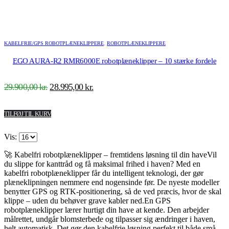
KABELFRIE/GPS ROBOTPLÆNEKLIPPERE
,
ROBOTPLÆNEKLIPPERE
EGO AURA-R2 RMR6000E robotplæneklipper – 10 stærke fordele
Den
Den
29.900,00
kr.
28.995,00
kr.
oprindelige
aktuelle
pris
pris
TILFØJ TIL KURV
var:
er:
29.900,00 kr..
28.995,00 kr..
Vis:
🚀 Kabelfri robotplæneklipper – fremtidens løsning til din haveVil
du slippe for kanttråd og få maksimal frihed i haven? Med en
kabelfri robotplæneklipper får du intelligent teknologi, der gør
plæneklipningen nemmere end nogensinde før. De nyeste modeller
benytter GPS og RTK-positionering, så de ved præcis, hvor de skal
klippe – uden du behøver grave kabler ned.En GPS
robotplæneklipper lærer hurtigt din have at kende. Den arbejder
målrettet, undgår blomsterbede og tilpasser sig ændringer i haven,
helt automatisk. Det gør den kabelfrie løsning perfekt til både små