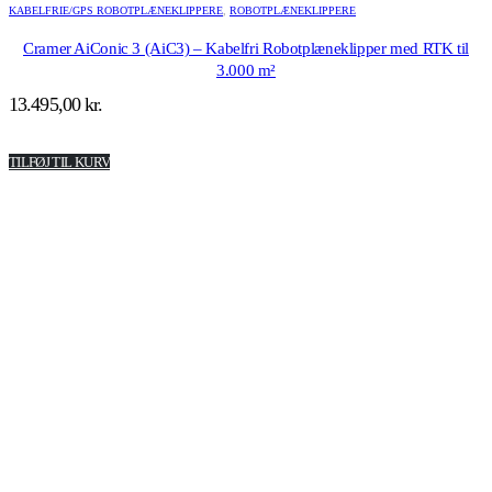
KABELFRIE/GPS ROBOTPLÆNEKLIPPERE
,
ROBOTPLÆNEKLIPPERE
Cramer AiConic 3 (AiC3) – Kabelfri Robotplæneklipper med RTK til
3.000 m²
13.495,00
kr.
TILFØJ TIL KURV