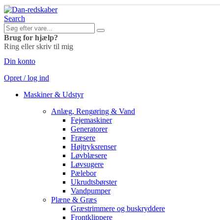
Search
Brug for hjælp?
Ring eller skriv til mig
Din konto
Opret / log ind
Maskiner & Udstyr
Anlæg, Rengøring & Vand
Fejemaskiner
Generatorer
Fræsere
Højtryksrenser
Løvblæsere
Løvsugere
Pælebor
Ukrudtsbørster
Vandpumper
Plæne & Græs
Græstrimmere og buskryddere
Frontklippere