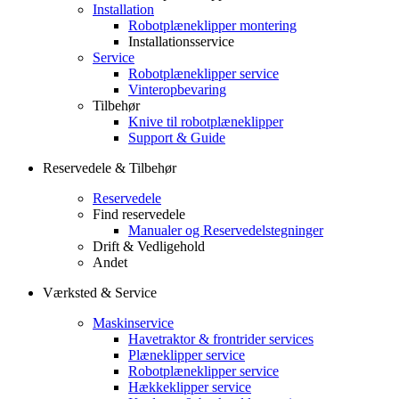
Installation
Robotplæneklipper montering
Installationsservice
Service
Robotplæneklipper service
Vinteropbevaring
Tilbehør
Knive til robotplæneklipper
Support & Guide
Reservedele & Tilbehør
Reservedele
Find reservedele
Manualer og Reservedelstegninger
Drift & Vedligehold
Andet
Værksted & Service
Maskinservice
Havetraktor & frontrider services
Plæneklipper service
Robotplæneklipper service
Hækkeklipper service