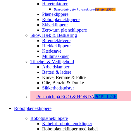
Havetraktorer
Bytteordning for havetraktorer
Få min. 2500,-
Plæneklippere
Robotplæneklippere
Skiveklippere
Zero-turn plæneklippere
Skov, Hæk & Beskæring
Brændekløvere
Hækkeklippere
Kædesave
Multimaskiner
Tilbehør & Vedligehold
Arbejdslamper
Batteri & ladere
Knive, Remme & Filtre
Olie, Benzin & Dunke
Sikkerhedsudstyr
Prismatch på EGO & HONDA
POPULÆR
Robotplæneklippere
Robotplæneklippere
Kabelfri robotplæneklipper
Robotplæneklipper med kabel