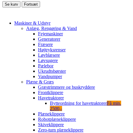
Se kurv
Fortsæt
Maskiner & Udstyr
Anlæg, Rengøring & Vand
Fejemaskiner
Generatorer
Fræsere
Højtryksrenser
Løvblæsere
Løvsugere
Pælebor
Ukrudtsbørster
Vandpumper
Plæne & Græs
Græstrimmere og buskryddere
Frontklippere
Havetraktorer
Bytteordning for havetraktorer
Få min.
2500,-
Plæneklippere
Robotplæneklippere
Skiveklippere
Zero-turn plæneklippere