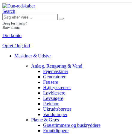
Search
Brug for hjælp?
Skriv til mig
Din konto
Opret / log ind
Maskiner & Udstyr
Anlæg, Rengøring & Vand
Fejemaskiner
Generatorer
Fræsere
Højtryksrenser
Løvblæsere
Løvsugere
Pælebor
Ukrudtsbørster
Vandpumper
Plæne & Græs
Græstrimmere og buskryddere
Frontklippere