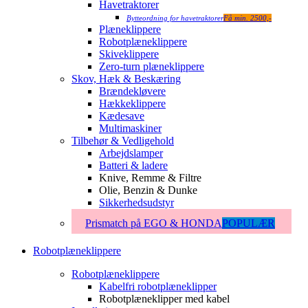
Havetraktorer
Bytteordning for havetraktorer
Få min. 2500,-
Plæneklippere
Robotplæneklippere
Skiveklippere
Zero-turn plæneklippere
Skov, Hæk & Beskæring
Brændekløvere
Hækkeklippere
Kædesave
Multimaskiner
Tilbehør & Vedligehold
Arbejdslamper
Batteri & ladere
Knive, Remme & Filtre
Olie, Benzin & Dunke
Sikkerhedsudstyr
Prismatch på EGO & HONDA
POPULÆR
Robotplæneklippere
Robotplæneklippere
Kabelfri robotplæneklipper
Robotplæneklipper med kabel