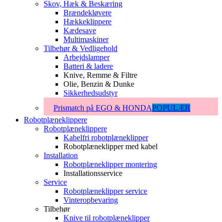
Skov, Hæk & Beskæring
Brændekløvere
Hækkeklippere
Kædesave
Multimaskiner
Tilbehør & Vedligehold
Arbejdslamper
Batteri & ladere
Knive, Remme & Filtre
Olie, Benzin & Dunke
Sikkerhedsudstyr
Prismatch på EGO & HONDA
POPULÆR
Robotplæneklippere
Robotplæneklippere
Kabelfri robotplæneklipper
Robotplæneklipper med kabel
Installation
Robotplæneklipper montering
Installationsservice
Service
Robotplæneklipper service
Vinteropbevaring
Tilbehør
Knive til robotplæneklipper