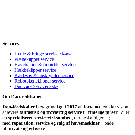
Mandag
8-12, 13-18
Tirsdag
8-12, 13-18
Onsdag
8-12, 13-18
Torsdag
8-12, 13-18
Fredag
8-12, 13-18
Lørdag
Lukket
Søndag
12-18
Services
Hente & bringe service / kørsel
Plæneklipper service
Havetraktor & frontrider services
Hækkeklipper service
Kædesav & buskrydder service
Robotplæneklipper service
Dan care Servicepakke
Om Dan-redskaber
Dan-Redskaber
blev grundlagt i
2017
af
Joey
med en klar vision:
at levere
fantastisk og troværdig service
til
rimelige priser
. Vi er
en
specialiseret servicevirksomhed
, der beskæftiger sig
med
reparation, service og salg af havemaskiner
– både
til
private og erhverv
.