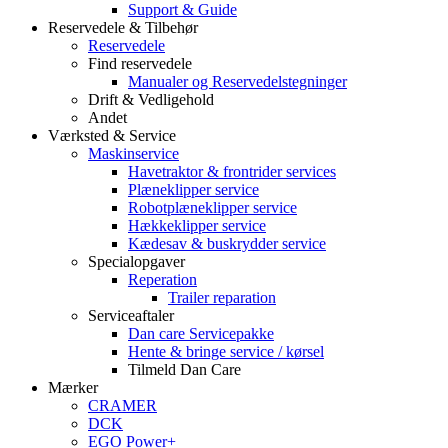
Support & Guide
Reservedele & Tilbehør
Reservedele
Find reservedele
Manualer og Reservedelstegninger
Drift & Vedligehold
Andet
Værksted & Service
Maskinservice
Havetraktor & frontrider services
Plæneklipper service
Robotplæneklipper service
Hækkeklipper service
Kædesav & buskrydder service
Specialopgaver
Reperation
Trailer reparation
Serviceaftaler
Dan care Servicepakke
Hente & bringe service / kørsel
Tilmeld Dan Care
Mærker
CRAMER
DCK
EGO Power+