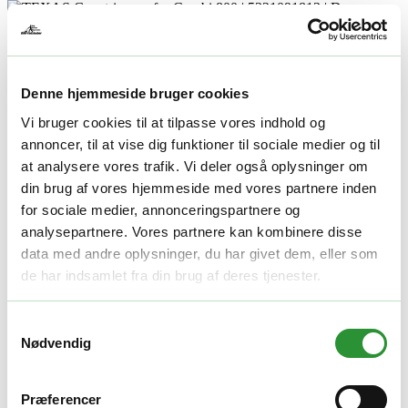
Denne hjemmeside bruger cookies
Vi bruger cookies til at tilpasse vores indhold og
annoncer, til at vise dig funktioner til sociale medier og til
TEXAS Græstrimmer for Combi 800
at analysere vores trafik. Vi deler også oplysninger om
din brug af vores hjemmeside med vores partnere inden
2.999,00
kr.
for sociale medier, annonceringspartnere og
Klargøring (Samles og klargøres med olie) – Ja tak (+
250,00
kr.
)
analysepartnere. Vores partnere kan kombinere disse
data med andre oplysninger, du har givet dem, eller som
-
+
de har indsamlet fra din brug af deres tjenester.
Tilføj til kurv
Facebook
Twitter
LinkedIn
Email
Varenummer (SKU):
90068086
Kategori:
Redskabsbærere tilbehør
Samtykkevalg
Tag:
Texas Combi 800
Nødvendig
Beskrivelse
Yderligere information
Præferencer