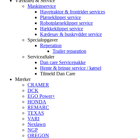
Værksted & Service
Maskinservice
Havetraktor & frontrider services
Plæneklipper service
Robotplæneklipper service
Hækkeklipper service
Kædesav & buskrydder service
Specialopgaver
Reperation
Trailer reparation
Serviceaftaler
Dan care Servicepakke
Hente & bringe service / kørsel
Tilmeld Dan Care
Mærker
CRAMER
DCK
EGO Power+
HONDA
REMARC
TEXAS
VARI
Nexlawn
NGP
OREGON