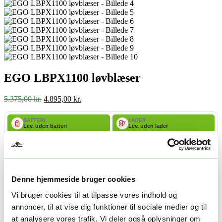
EGO LBPX1100 løvblæser
Den
Den
5.375,00
kr.
4.895,00
kr.
oprindelige
aktuelle
pris
pris
BATTERI
LADER
var:
er:
Lev. uden batteri
Lev. uden lader
5.375,00 kr..
4.895,00 kr..
Tilføj batteri og lader
-
+
Tilføj til kurv
Denne hjemmeside bruger cookies
Facebook
Twitter
LinkedIn
Email
Varenummer (SKU):
EGO F820056002
Kategorier:
Løvblæsere
,
Vi bruger cookies til at tilpasse vores indhold og
Rygblæsere
Tag:
EGO POWER+ løvblæsere
annoncer, til at vise dig funktioner til sociale medier og til
at analysere vores trafik. Vi deler også oplysninger om