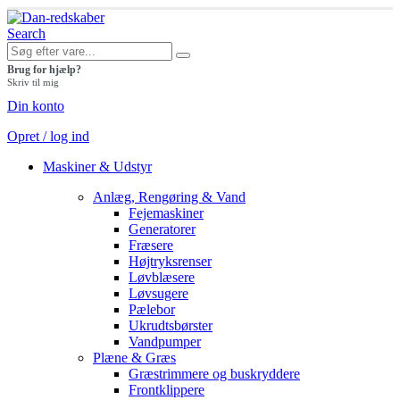
Search
Brug for hjælp?
Skriv til mig
Din konto
Opret / log ind
Maskiner & Udstyr
Anlæg, Rengøring & Vand
Fejemaskiner
Generatorer
Fræsere
Højtryksrenser
Løvblæsere
Løvsugere
Pælebor
Ukrudtsbørster
Vandpumper
Plæne & Græs
Græstrimmere og buskryddere
Frontklippere