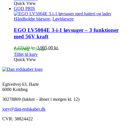
pris
pris
Quick View
var:
er:
GOD PRIS
2.375,00 kr..
2.095,00 kr..
Håndholdte blæsere
,
Løvblæsere
EGO LV5004E 3-i-1 løvsuger – 3 funktioner
med 56V kraft
Den
Den
4.375,00
kr.
3.995,00
kr.
Levering:
1-3 dage
oprindelige
aktuelle
Tilføj til kurv
pris
pris
Quick View
var:
er:
4.375,00 kr..
3.995,00 kr..
Egtvedvej 63, Harte
6000 Kolding
30278869 (lukket – åbner i morgen kl. 12)
joey@dan-redskaber.dk
CVR: 38824422
Åbningstider