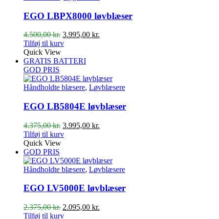
EGO LBPX8000 løvblæser
Den
Den
4.500,00
kr.
3.995,00
kr.
oprindelige
aktuelle
Tilføj til kurv
pris
pris
Quick View
var:
er:
GRATIS BATTERI
4.500,00 kr..
3.995,00 kr..
GOD PRIS
Håndholdte blæsere
,
Løvblæsere
EGO LB5804E løvblæser
Den
Den
4.375,00
kr.
3.995,00
kr.
oprindelige
aktuelle
Tilføj til kurv
pris
pris
Quick View
var:
er:
GOD PRIS
4.375,00 kr..
3.995,00 kr..
Håndholdte blæsere
,
Løvblæsere
EGO LV5000E løvblæser
Den
Den
2.375,00
kr.
2.095,00
kr.
oprindelige
aktuelle
Tilføj til kurv