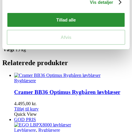
Vis detaljer
EGO LBPX1100 kombinerer avanceret teknologi med
brugervenligt design, hvilket gør den til det ideelle valg for
professionelle, der søger en pålidelig og kraftfuld løsning til
Tillad alle
udendørs vedligeholdelse.
Yderligere information
Afvis
Vægt
15 kg
Relaterede produkter
Rygblæsere
Cramer BB36 Optimus Rygbåren løvblæser
4.495,00
kr.
Tilføj til kurv
Quick View
GOD PRIS
Løvblæsere
,
Rygblæsere