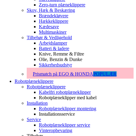
Zero-turn plæneklippere
Skov, Hæk & Beskæring
Brændekløvere
Hækkeklippere
Kædesave
Multimaskiner
Tilbehør & Vedligehold
Arbejdslamper
Batteri & ladere
Knive, Remme & Filtre
Olie, Benzin & Dunke
Sikkerhedsudstyr
Prismatch på EGO & HONDA
POPULÆR
Robotplæneklippere
Robotplæneklippere
Kabelfri robotplæneklipper
Robotplæneklipper med kabel
Installation
Robotplæneklipper montering
Installationsservice
Service
Robotplæneklipper service
Vinteropbevaring
Tilbehør