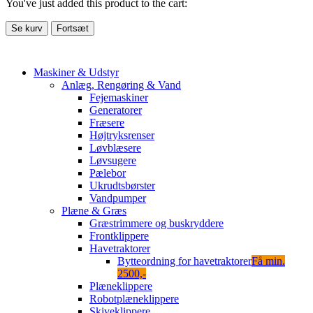
You've just added this product to the cart:
Se kurv
Fortsæt
Maskiner & Udstyr
Anlæg, Rengøring & Vand
Fejemaskiner
Generatorer
Fræsere
Højtryksrenser
Løvblæsere
Løvsugere
Pælebor
Ukrudtsbørster
Vandpumper
Plæne & Græs
Græstrimmere og buskryddere
Frontklippere
Havetraktorer
Bytteordning for havetraktorer
Få min.
2500,-
Plæneklippere
Robotplæneklippere
Skiveklippere