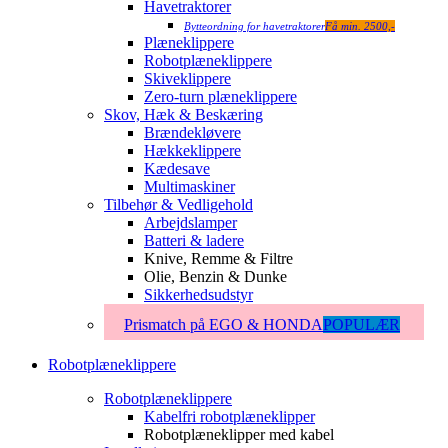
Havetraktorer
Bytteordning for havetraktorer
Få min. 2500,-
Plæneklippere
Robotplæneklippere
Skiveklippere
Zero-turn plæneklippere
Skov, Hæk & Beskæring
Brændekløvere
Hækkeklippere
Kædesave
Multimaskiner
Tilbehør & Vedligehold
Arbejdslamper
Batteri & ladere
Knive, Remme & Filtre
Olie, Benzin & Dunke
Sikkerhedsudstyr
Prismatch på EGO & HONDA
POPULÆR
Robotplæneklippere
Robotplæneklippere
Kabelfri robotplæneklipper
Robotplæneklipper med kabel