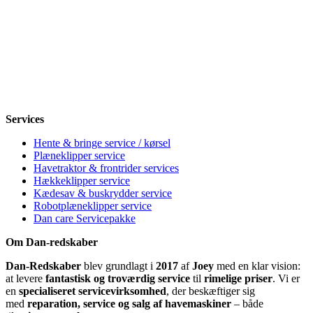
Mandag
8-12, 13-18
Tirsdag
8-12, 13-18
Onsdag
8-12, 13-18
Torsdag
8-12, 13-18
Fredag
8-12, 13-18
Lørdag
Lukket
Søndag
12-18
Services
Hente & bringe service / kørsel
Plæneklipper service
Havetraktor & frontrider services
Hækkeklipper service
Kædesav & buskrydder service
Robotplæneklipper service
Dan care Servicepakke
Om Dan-redskaber
Dan-Redskaber
blev grundlagt i
2017
af
Joey
med en klar vision:
at levere
fantastisk og troværdig service
til
rimelige priser
. Vi er
en
specialiseret servicevirksomhed
, der beskæftiger sig
med
reparation, service og salg af havemaskiner
– både