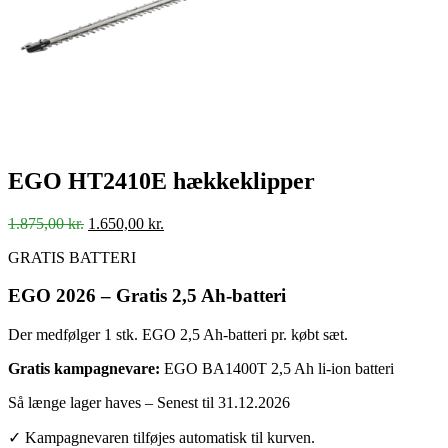
EGO HT2410E hækkeklipper
Den
Den
1.875,00
kr.
1.650,00
kr.
oprindelige
aktuelle
GRATIS BATTERI
pris
pris
var:
er:
EGO 2026 – Gratis 2,5 Ah-batteri
1.875,00 kr..
1.650,00 kr..
Der medfølger 1 stk. EGO 2,5 Ah-batteri pr. købt sæt.
Gratis kampagnevare:
EGO BA1400T 2,5 Ah li-ion batteri
Så længe lager haves – Senest til 31.12.2026
✓
Kampagnevaren tilføjes automatisk til kurven.