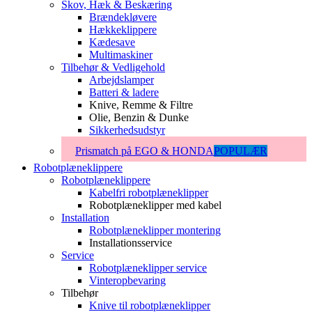
Skov, Hæk & Beskæring
Brændekløvere
Hækkeklippere
Kædesave
Multimaskiner
Tilbehør & Vedligehold
Arbejdslamper
Batteri & ladere
Knive, Remme & Filtre
Olie, Benzin & Dunke
Sikkerhedsudstyr
Prismatch på EGO & HONDA
POPULÆR
Robotplæneklippere
Robotplæneklippere
Kabelfri robotplæneklipper
Robotplæneklipper med kabel
Installation
Robotplæneklipper montering
Installationsservice
Service
Robotplæneklipper service
Vinteropbevaring
Tilbehør
Knive til robotplæneklipper