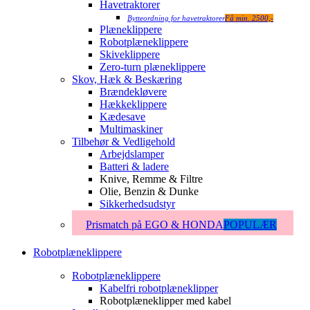
Havetraktorer
Bytteordning for havetraktorer
Få min. 2500,-
Plæneklippere
Robotplæneklippere
Skiveklippere
Zero-turn plæneklippere
Skov, Hæk & Beskæring
Brændekløvere
Hækkeklippere
Kædesave
Multimaskiner
Tilbehør & Vedligehold
Arbejdslamper
Batteri & ladere
Knive, Remme & Filtre
Olie, Benzin & Dunke
Sikkerhedsudstyr
Prismatch på EGO & HONDA
POPULÆR
Robotplæneklippere
Robotplæneklippere
Kabelfri robotplæneklipper
Robotplæneklipper med kabel