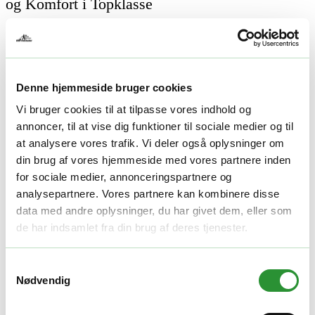
og Komfort i Topklasse
EGO Power+ hækkeklipperen er designet til at levere imponerende
klippeevne på en enkelt opladning. Det velafbalancerede design og
de smarte funktioner gør arbejdet udendørs både lettere og mere
behageligt. Med denne hækkeklipper bliver havearbejdet en
fornøjelse.
Denne hjemmeside bruger cookies
Vi bruger cookies til at tilpasse vores indhold og
Kvalitet og Kraft
annoncer, til at vise dig funktioner til sociale medier og til
at analysere vores trafik. Vi deler også oplysninger om
Unikt batteri og motor
: Drevet af det patenterede ARC
din brug af vores hjemmeside med vores partnere inden
Lithium™-batteri og en børsteløs motor med gearkasse, får du
al den kraft, du har brug for – uden vibrationer, emissioner
for sociale medier, annonceringspartnere og
eller støjen fra en benzinmotor.
analysepartnere. Vores partnere kan kombinere disse
Lang klingelængde
: Med en klingelængde på hele 61 cm
data med andre oplysninger, du har givet dem, eller som
kan du skære mere på én gang, hvilket sparer tid og kræfter.
de har indsamlet fra din brug af deres tjenester.
Præcision og Effektivitet
Samtykkevalg
Perfekt skæreevne
: Klingespalten på 26 mm og tanddybden
Nødvendig
på 20 mm sikrer høj skærekapacitet.
Laserskårne og diamantslebne knive
: Skaber en ren og
præcis finish hver gang.