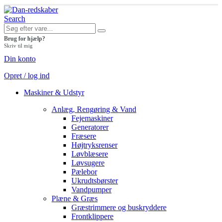
Search
Brug for hjælp?
Skriv til mig
Din konto
Opret / log ind
Maskiner & Udstyr
Anlæg, Rengøring & Vand
Fejemaskiner
Generatorer
Fræsere
Højtryksrenser
Løvblæsere
Løvsugere
Pælebor
Ukrudtsbørster
Vandpumper
Plæne & Græs
Græstrimmere og buskryddere
Frontklippere