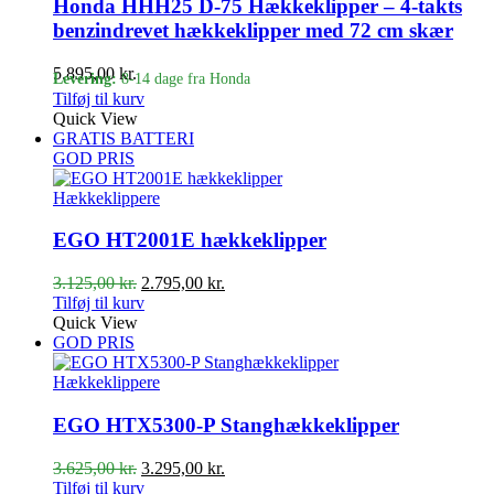
Honda HHH25 D-75 Hækkeklipper – 4-takts
benzindrevet hækkeklipper med 72 cm skær
5.895,00
kr.
Levering:
8-14 dage fra Honda
Tilføj til kurv
Quick View
GRATIS BATTERI
GOD PRIS
Hækkeklippere
EGO HT2001E hækkeklipper
Den
Den
3.125,00
kr.
2.795,00
kr.
oprindelige
aktuelle
Tilføj til kurv
pris
pris
Quick View
var:
er:
GOD PRIS
3.125,00 kr..
2.795,00 kr..
Hækkeklippere
EGO HTX5300-P Stanghækkeklipper
Den
Den
3.625,00
kr.
3.295,00
kr.
oprindelige
aktuelle
Tilføj til kurv