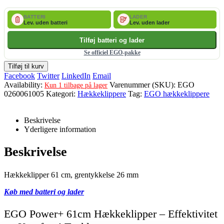
BATTERI
LADER
Lev. uden batteri
Lev. uden lader
Tilføj batteri og lader
Se officiel EGO-pakke
Tilføj til kurv
Facebook
Twitter
LinkedIn
Email
Availability:
Varenummer (SKU):
EGO
Kun 1 tilbage på lager
0260061005
Kategori:
Hækkeklippere
Tag:
EGO hækkeklippere
Beskrivelse
Yderligere information
Beskrivelse
Hækkeklipper 61 cm, grentykkelse 26 mm
Køb med batteri og lader
EGO Power+ 61cm Hækkeklipper – Effektivitet