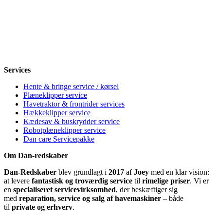
Mandag
8-12, 13-18
Tirsdag
8-12, 13-18
Onsdag
8-12, 13-18
Torsdag
8-12, 13-18
Fredag
8-12, 13-18
Lørdag
Lukket
Søndag
12-18
Services
Hente & bringe service / kørsel
Plæneklipper service
Havetraktor & frontrider services
Hækkeklipper service
Kædesav & buskrydder service
Robotplæneklipper service
Dan care Servicepakke
Om Dan-redskaber
Dan-Redskaber
blev grundlagt i
2017
af
Joey
med en klar vision:
at levere
fantastisk og troværdig service
til
rimelige priser
. Vi er
en
specialiseret servicevirksomhed
, der beskæftiger sig
med
reparation, service og salg af havemaskiner
– både
til
private og erhverv
.