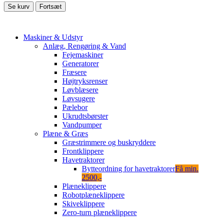
Se kurv
Fortsæt
Maskiner & Udstyr
Anlæg, Rengøring & Vand
Fejemaskiner
Generatorer
Fræsere
Højtryksrenser
Løvblæsere
Løvsugere
Pælebor
Ukrudtsbørster
Vandpumper
Plæne & Græs
Græstrimmere og buskryddere
Frontklippere
Havetraktorer
Bytteordning for havetraktorer
Få min.
2500,-
Plæneklippere
Robotplæneklippere
Skiveklippere
Zero-turn plæneklippere