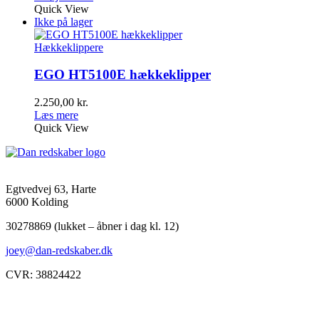
pris
pris
Quick View
var:
er:
Ikke på lager
3.625,00 kr..
3.295,00 kr..
Hækkeklippere
EGO HT5100E hækkeklipper
2.250,00
kr.
Læs mere
Quick View
Egtvedvej 63, Harte
6000 Kolding
30278869 (lukket – åbner i dag kl. 12)
joey@dan-redskaber.dk
CVR: 38824422
Åbningstider