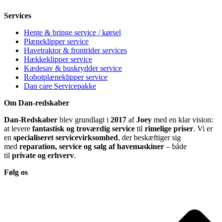
Services
Hente & bringe service / kørsel
Plæneklipper service
Havetraktor & frontrider services
Hækkeklipper service
Kædesav & buskrydder service
Robotplæneklipper service
Dan care Servicepakke
Om Dan-redskaber
Dan-Redskaber
blev grundlagt i
2017
af
Joey
med en klar vision:
at levere
fantastisk og troværdig service
til
rimelige priser
. Vi er
en
specialiseret servicevirksomhed
, der beskæftiger sig
med
reparation, service og salg af havemaskiner
– både
til
private og erhverv
.
Følg os