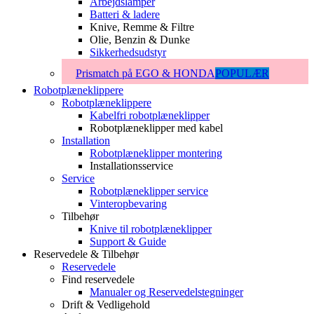
Arbejdslamper
Batteri & ladere
Knive, Remme & Filtre
Olie, Benzin & Dunke
Sikkerhedsudstyr
Prismatch på EGO & HONDA
POPULÆR
Robotplæneklippere
Robotplæneklippere
Kabelfri robotplæneklipper
Robotplæneklipper med kabel
Installation
Robotplæneklipper montering
Installationsservice
Service
Robotplæneklipper service
Vinteropbevaring
Tilbehør
Knive til robotplæneklipper
Support & Guide
Reservedele & Tilbehør
Reservedele
Find reservedele
Manualer og Reservedelstegninger
Drift & Vedligehold