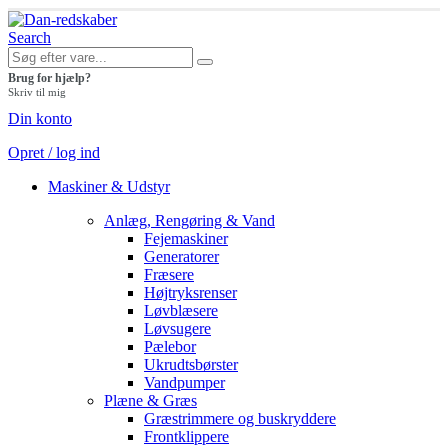
Search
Brug for hjælp?
Skriv til mig
Din konto
Opret / log ind
Maskiner & Udstyr
Anlæg, Rengøring & Vand
Fejemaskiner
Generatorer
Fræsere
Højtryksrenser
Løvblæsere
Løvsugere
Pælebor
Ukrudtsbørster
Vandpumper
Plæne & Græs
Græstrimmere og buskryddere
Frontklippere