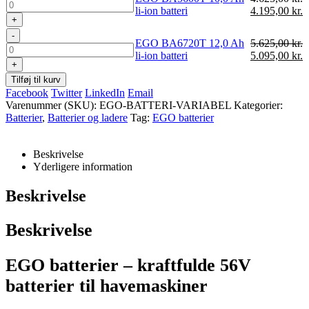
Den
D
li-ion batteri
4.195,00
kr.
+
oprindelige
a
pris
p
-
EGO BA6720T 12,0 Ah
5.625,00
kr.
var:
e
Den
D
li-ion batteri
5.095,00
kr.
4.625,00 kr..
4
+
oprindelige
a
pris
p
Tilføj til kurv
var:
e
Facebook
Twitter
LinkedIn
Email
5.625,00 kr..
5
Varenummer (SKU):
EGO-BATTERI-VARIABEL
Kategorier:
Batterier
,
Batterier og ladere
Tag:
EGO batterier
Beskrivelse
Yderligere information
Beskrivelse
Beskrivelse
EGO batterier – kraftfulde 56V
batterier til havemaskiner