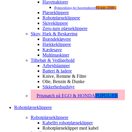
Havetraktorer
Bytteordning for havetraktorer
Få min. 2500,-
Plæneklippere
Robotplæneklippere
Skiveklippere
Zero-turn plæneklippere
Skov, Hæk & Beskæring
Brændekløvere
Hækkeklippere
Kædesave
Multimaskiner
Tilbehør & Vedligehold
Arbejdslamper
Batteri & ladere
Knive, Remme & Filtre
Olie, Benzin & Dunke
Sikkerhedsudstyr
Prismatch på EGO & HONDA
POPULÆR
Robotplæneklippere
Robotplæneklippere
Kabelfri robotplæneklipper
Robotplæneklipper med kabel