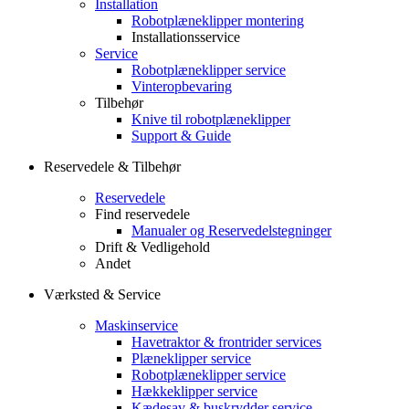
Installation
Robotplæneklipper montering
Installationsservice
Service
Robotplæneklipper service
Vinteropbevaring
Tilbehør
Knive til robotplæneklipper
Support & Guide
Reservedele & Tilbehør
Reservedele
Find reservedele
Manualer og Reservedelstegninger
Drift & Vedligehold
Andet
Værksted & Service
Maskinservice
Havetraktor & frontrider services
Plæneklipper service
Robotplæneklipper service
Hækkeklipper service
Kædesav & buskrydder service