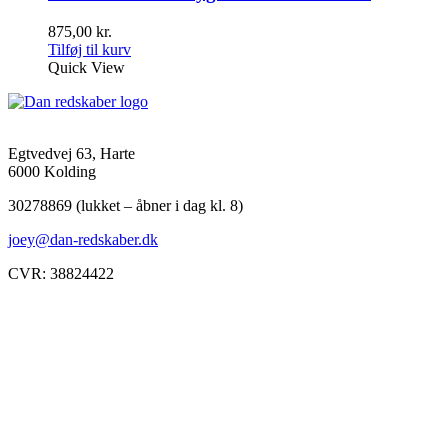
875,00
kr.
Tilføj til kurv
Quick View
Egtvedvej 63, Harte
6000 Kolding
30278869 (lukket – åbner i dag kl. 8)
joey@dan-redskaber.dk
CVR: 38824422
Åbningstider
Mandag
8-12, 13-18
Tirsdag
8-12, 13-18
Onsdag
8-12, 13-18
Torsdag
8-12, 13-18
Fredag
8-12, 13-18
Lørdag
Lukket
Søndag
12-18