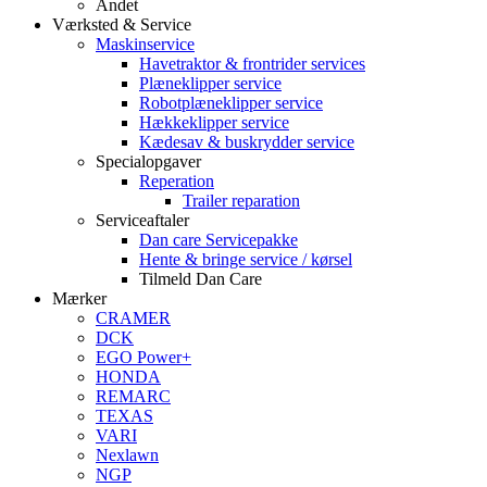
Andet
Værksted & Service
Maskinservice
Havetraktor & frontrider services
Plæneklipper service
Robotplæneklipper service
Hækkeklipper service
Kædesav & buskrydder service
Specialopgaver
Reperation
Trailer reparation
Serviceaftaler
Dan care Servicepakke
Hente & bringe service / kørsel
Tilmeld Dan Care
Mærker
CRAMER
DCK
EGO Power+
HONDA
REMARC
TEXAS
VARI
Nexlawn
NGP