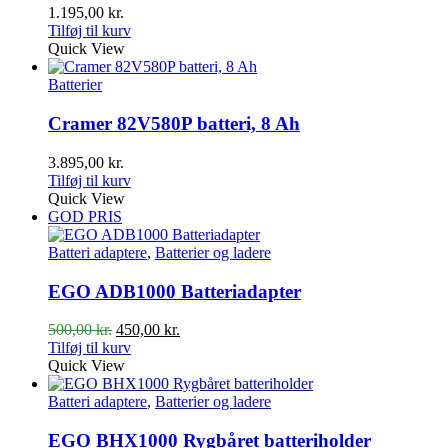
1.195,00
kr.
Tilføj til kurv
Quick View
Batterier
Cramer 82V580P batteri, 8 Ah
3.895,00
kr.
Tilføj til kurv
Quick View
GOD PRIS
Batteri adaptere
,
Batterier og ladere
EGO ADB1000 Batteriadapter
Den
Den
500,00
kr.
450,00
kr.
oprindelige
aktuelle
Tilføj til kurv
pris
pris
Quick View
var:
er:
500,00 kr..
450,00 kr..
Batteri adaptere
,
Batterier og ladere
EGO BHX1000 Rygbåret batteriholder