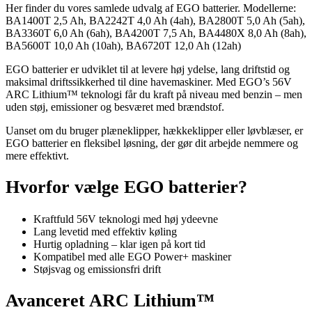
Her finder du vores samlede udvalg af EGO batterier. Modellerne:
BA1400T 2,5 Ah, BA2242T 4,0 Ah (4ah), BA2800T 5,0 Ah (5ah),
BA3360T 6,0 Ah (6ah), BA4200T 7,5 Ah, BA4480X 8,0 Ah (8ah),
BA5600T 10,0 Ah (10ah), BA6720T 12,0 Ah (12ah)
EGO batterier er udviklet til at levere høj ydelse, lang driftstid og
maksimal driftssikkerhed til dine havemaskiner. Med EGO’s 56V
ARC Lithium™ teknologi får du kraft på niveau med benzin – men
uden støj, emissioner og besværet med brændstof.
Uanset om du bruger plæneklipper, hækkeklipper eller løvblæser, er
EGO batterier en fleksibel løsning, der gør dit arbejde nemmere og
mere effektivt.
Hvorfor vælge EGO batterier?
Kraftfuld 56V teknologi med høj ydeevne
Lang levetid med effektiv køling
Hurtig opladning – klar igen på kort tid
Kompatibel med alle EGO Power+ maskiner
Støjsvag og emissionsfri drift
Avanceret ARC Lithium™