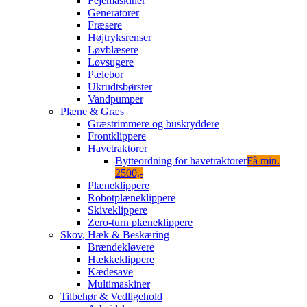
Fejemaskiner
Generatorer
Fræsere
Højtryksrenser
Løvblæsere
Løvsugere
Pælebor
Ukrudtsbørster
Vandpumper
Plæne & Græs
Græstrimmere og buskryddere
Frontklippere
Havetraktorer
Bytteordning for havetraktorer
Få min.
2500,-
Plæneklippere
Robotplæneklippere
Skiveklippere
Zero-turn plæneklippere
Skov, Hæk & Beskæring
Brændekløvere
Hækkeklippere
Kædesave
Multimaskiner
Tilbehør & Vedligehold