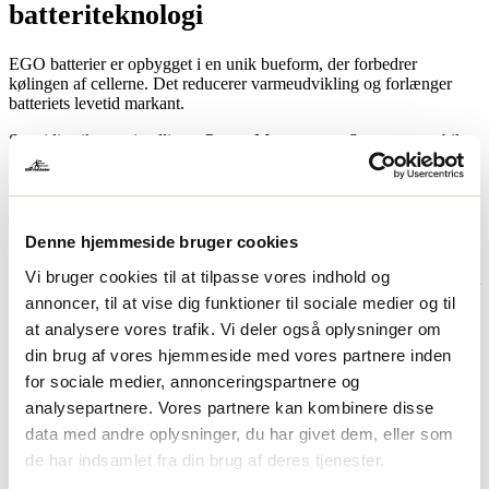
batteriteknologi
EGO batterier er opbygget i en unik bueform, der forbedrer
kølingen af cellerne. Det reducerer varmeudvikling og forlænger
batteriets levetid markant.
Samtidig sikrer et intelligent Power Management System en stabil
strømforsyning og beskytter batteriet mod overbelastning og dyb
afladning.
Vælg den rette kapacitet (Ah)
Denne hjemmeside bruger cookies
Vi bruger cookies til at tilpasse vores indhold og
EGO batterier fås i flere størrelser, så du kan tilpasse driftstiden til dit
behov.
annoncer, til at vise dig funktioner til sociale medier og til
at analysere vores trafik. Vi deler også oplysninger om
2.5 Ah – lette opgaver som trimning og mindre hække
din brug af vores hjemmeside med vores partnere inden
4.0–5.0 Ah – alsidig brug til flere havemaskiner
6.0–10.0 Ah – længere driftstid til plæneklippere
for sociale medier, annonceringspartnere og
12.0 Ah – maksimal kapacitet til store arealer
analysepartnere. Vores partnere kan kombinere disse
Jo højere Ah, desto længere kan du arbejde uden opladning.
data med andre oplysninger, du har givet dem, eller som
de har indsamlet fra din brug af deres tjenester.
Ét batteri til hele din maskinpark