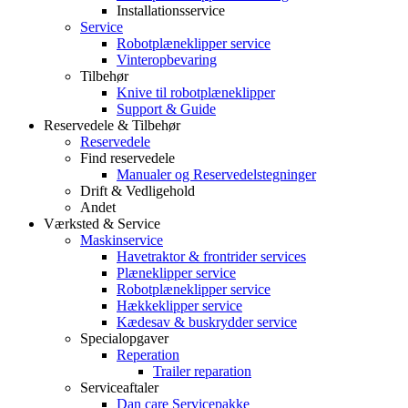
Installationsservice
Service
Robotplæneklipper service
Vinteropbevaring
Tilbehør
Knive til robotplæneklipper
Support & Guide
Reservedele & Tilbehør
Reservedele
Find reservedele
Manualer og Reservedelstegninger
Drift & Vedligehold
Andet
Værksted & Service
Maskinservice
Havetraktor & frontrider services
Plæneklipper service
Robotplæneklipper service
Hækkeklipper service
Kædesav & buskrydder service
Specialopgaver
Reperation
Trailer reparation
Serviceaftaler
Dan care Servicepakke