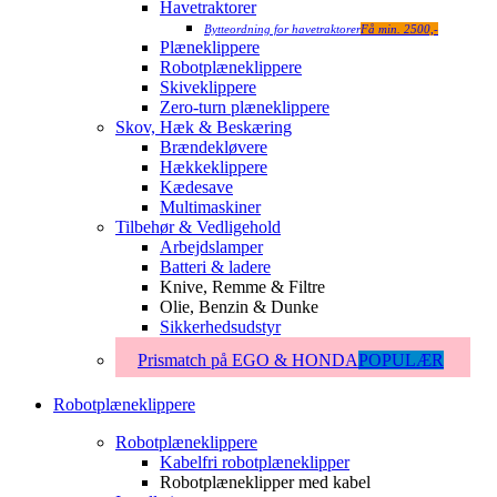
Havetraktorer
Bytteordning for havetraktorer
Få min. 2500,-
Plæneklippere
Robotplæneklippere
Skiveklippere
Zero-turn plæneklippere
Skov, Hæk & Beskæring
Brændekløvere
Hækkeklippere
Kædesave
Multimaskiner
Tilbehør & Vedligehold
Arbejdslamper
Batteri & ladere
Knive, Remme & Filtre
Olie, Benzin & Dunke
Sikkerhedsudstyr
Prismatch på EGO & HONDA
POPULÆR
Robotplæneklippere
Robotplæneklippere
Kabelfri robotplæneklipper
Robotplæneklipper med kabel