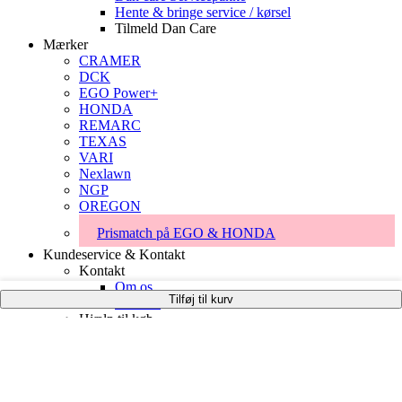
Hente & bringe service / kørsel
Tilmeld Dan Care
Mærker
CRAMER
DCK
EGO Power+
HONDA
REMARC
TEXAS
VARI
Nexlawn
NGP
OREGON
Prismatch på EGO & HONDA
Kundeservice & Kontakt
Kontakt
Om os
Tilføj til kurv
Kontakt
Hjælp til køb
Finansiering
Prismatch på EGO & HONDA
Handelsbetingelser
Support
Fejlsøgning, Garanti og Registrering