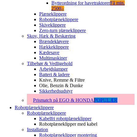
Bytteordning for havetraktorer
Få min.
2500,-
Plæneklippere
Robotplæneklippere
Skiveklippere
Zero-turn plæneklippere
Skov, Hæk & Beskæring
Brændekløvere
Hækkeklippere
Kædesave
Multimaskiner
Tilbehør & Vedligehold
Arbejdslamper
Batteri & ladere
Knive, Remme & Filtre
Olie, Benzin & Dunke
Sikkerhedsudstyr
Prismatch på EGO & HONDA
POPULÆR
Robotplæneklippere
Robotplæneklippere
Kabelfri robotplæneklipper
Robotplæneklipper med kabel
Installation
Robotplæneklipper montering