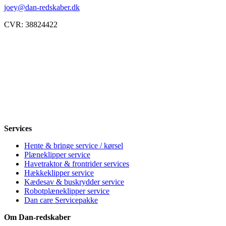
joey@dan-redskaber.dk
CVR: 38824422
Åbningstider
Mandag
8-12, 13-18
Tirsdag
8-12, 13-18
Onsdag
8-12, 13-18
Torsdag
8-12, 13-18
Fredag
8-12, 13-18
Lørdag
Lukket
Søndag
12-18
Services
Hente & bringe service / kørsel
Plæneklipper service
Havetraktor & frontrider services
Hækkeklipper service
Kædesav & buskrydder service
Robotplæneklipper service
Dan care Servicepakke
Om Dan-redskaber