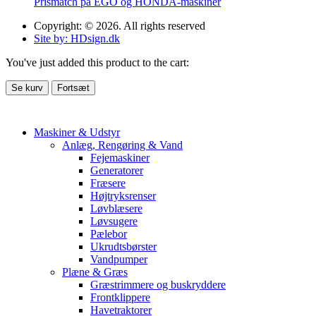
Prismatch på EGO og HONDA-maskiner
Copyright: © 2026. All rights reserved
Site by: HDsign.dk
You've just added this product to the cart:
Se kurv
Fortsæt
Maskiner & Udstyr
Anlæg, Rengøring & Vand
Fejemaskiner
Generatorer
Fræsere
Højtryksrenser
Løvblæsere
Løvsugere
Pælebor
Ukrudtsbørster
Vandpumper
Plæne & Græs
Græstrimmere og buskryddere
Frontklippere
Havetraktorer