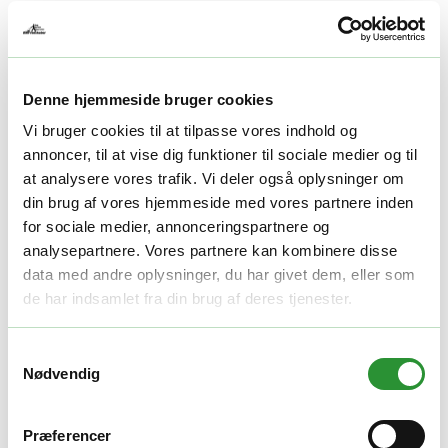
Yderligere information
Vægt
1 kg
Denne hjemmeside bruger cookies
Relaterede produkter
Vi bruger cookies til at tilpasse vores indhold og
annoncer, til at vise dig funktioner til sociale medier og til
Sikkerhedsudstyr
at analysere vores trafik. Vi deler også oplysninger om
din brug af vores hjemmeside med vores partnere inden
EGO AHP1500 benbeskytter
for sociale medier, annonceringspartnere og
analysepartnere. Vores partnere kan kombinere disse
200,00
kr.
Tilføj til kurv
data med andre oplysninger, du har givet dem, eller som
Quick View
de har indsamlet fra din brug af deres tjenester.
GOD PRIS
Plæneklippere tilbehør
Samtykkevalg
Nødvendig
EGO AB1700 Bioklipkniv
Den
Den
250,00
kr.
235,00
kr.
Præferencer
oprindelige
aktuelle
Tilføj til kurv