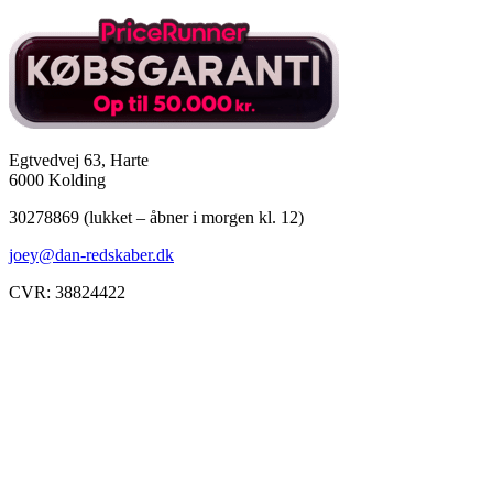
Egtvedvej 63, Harte
6000 Kolding
30278869 (lukket – åbner i morgen kl. 12)
joey@dan-redskaber.dk
CVR: 38824422
Åbningstider
Mandag
8-12, 13-18
Tirsdag
8-12, 13-18
Onsdag
8-12, 13-18
Torsdag
8-12, 13-18
Fredag
8-12, 13-18
Lørdag
Lukket
Søndag
12-18