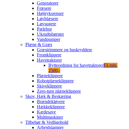
Generatorer
Fræsere
Højtryksrenser
Løvblæsere
Løvsugere
Pælebor
Ukrudtsbørster
Vandpumper
Plæne & Græs
Græstrimmere og buskryddere
Frontklippere
Havetraktorer
Bytteordning for havetraktorer
Få min.
2500,-
Plæneklippere
Robotplæneklippere
Skiveklippere
Zero-turn plæneklippere
Skov, Hæk & Beskæring
Brændekløvere
Hækkeklippere
Kædesave
Multimaskiner
Tilbehør & Vedligehold
Arbejdslamper