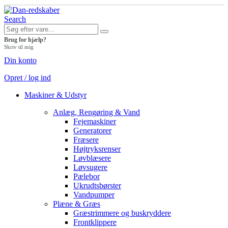
Search
Brug for hjælp?
Skriv til mig
Din konto
Opret / log ind
Maskiner & Udstyr
Anlæg, Rengøring & Vand
Fejemaskiner
Generatorer
Fræsere
Højtryksrenser
Løvblæsere
Løvsugere
Pælebor
Ukrudtsbørster
Vandpumper
Plæne & Græs
Græstrimmere og buskryddere
Frontklippere