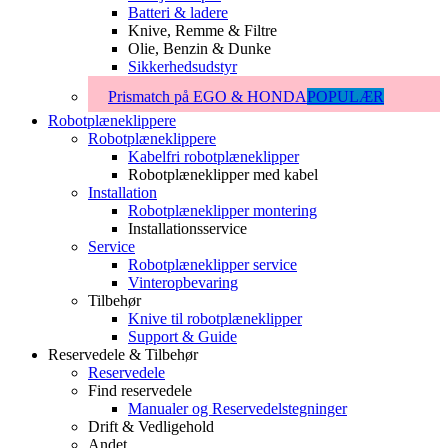
Batteri & ladere
Knive, Remme & Filtre
Olie, Benzin & Dunke
Sikkerhedsudstyr
Prismatch på EGO & HONDA
POPULÆR
Robotplæneklippere
Robotplæneklippere
Kabelfri robotplæneklipper
Robotplæneklipper med kabel
Installation
Robotplæneklipper montering
Installationsservice
Service
Robotplæneklipper service
Vinteropbevaring
Tilbehør
Knive til robotplæneklipper
Support & Guide
Reservedele & Tilbehør
Reservedele
Find reservedele
Manualer og Reservedelstegninger
Drift & Vedligehold
Andet