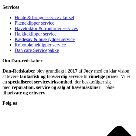
Services
Hente & bringe service / kørsel
Plæneklipper service
Havetraktor & frontrider services
Hækkeklipper service
Kædesav & buskrydder service
Robotplæneklipper service
Dan care Servicepakke
Om Dan-redskaber
Dan-Redskaber
blev grundlagt i
2017
af
Joey
med en klar vision:
at levere
fantastisk og troværdig service
til
rimelige priser
. Vi er
en
specialiseret servicevirksomhed
, der beskæftiger sig
med
reparation, service og salg af havemaskiner
– både
til
private og erhverv
.
Følg os