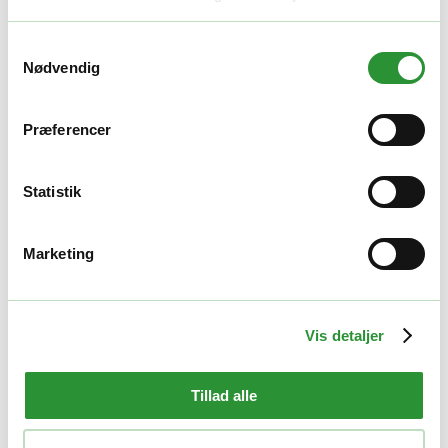
Kædesav tilbehør
,
Multimaskiner tilbehør
Samtykkevalg
Nødvendig
EGO AC1001 kædesavskæde
175,00
kr.
Præferencer
Tilføj til kurv
Quick View
Kædesav tilbehør
Statistik
EGO AC1835 kædesavskæde
Marketing
275,00
kr.
Tilføj til kurv
Quick View
Vis detaljer
Kædesav tilbehør
EGO AG1000 kædesavssværd
Tillad alle
175,00
kr.
Tilføj til kurv