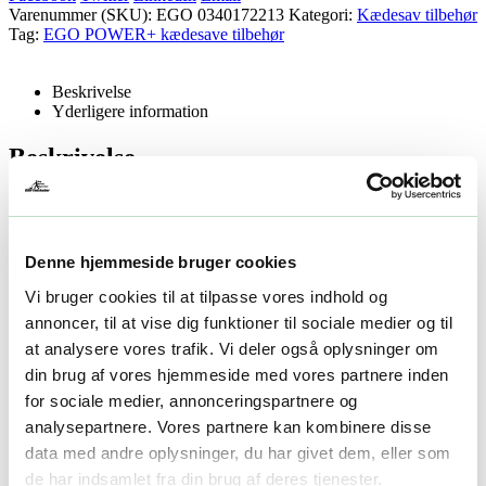
Varenummer (SKU):
EGO 0340172213
Kategori:
Kædesav tilbehør
Tag:
EGO POWER+ kædesave tilbehør
Beskrivelse
Yderligere information
Beskrivelse
Beskrivelse
AG1801 45 cm/18″ kædesavssværd til CS1800/CS1810
Denne hjemmeside bruger cookies
Vi bruger cookies til at tilpasse vores indhold og
Yderligere information
annoncer, til at vise dig funktioner til sociale medier og til
at analysere vores trafik. Vi deler også oplysninger om
Yderligere information
din brug af vores hjemmeside med vores partnere inden
for sociale medier, annonceringspartnere og
Vægt
1 kg
analysepartnere. Vores partnere kan kombinere disse
data med andre oplysninger, du har givet dem, eller som
Relaterede produkter
de har indsamlet fra din brug af deres tjenester.