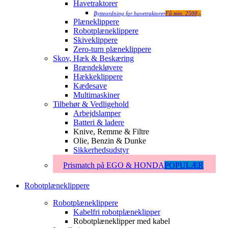
Havetraktorer
Bytteordning for havetraktorer
Få min. 2500,-
Plæneklippere
Robotplæneklippere
Skiveklippere
Zero-turn plæneklippere
Skov, Hæk & Beskæring
Brændekløvere
Hækkeklippere
Kædesave
Multimaskiner
Tilbehør & Vedligehold
Arbejdslamper
Batteri & ladere
Knive, Remme & Filtre
Olie, Benzin & Dunke
Sikkerhedsudstyr
Prismatch på EGO & HONDA
POPULÆR
Robotplæneklippere
Robotplæneklippere
Kabelfri robotplæneklipper
Robotplæneklipper med kabel