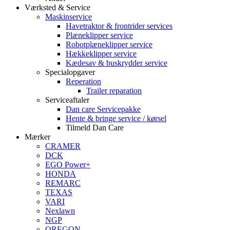
Værksted & Service
Maskinservice
Havetraktor & frontrider services
Plæneklipper service
Robotplæneklipper service
Hækkeklipper service
Kædesav & buskrydder service
Specialopgaver
Reperation
Trailer reparation
Serviceaftaler
Dan care Servicepakke
Hente & bringe service / kørsel
Tilmeld Dan Care
Mærker
CRAMER
DCK
EGO Power+
HONDA
REMARC
TEXAS
VARI
Nexlawn
NGP
OREGON