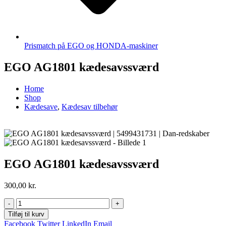
Prismatch på EGO og HONDA-maskiner
EGO AG1801 kædesavssværd
Home
Shop
Kædesave
,
Kædesav tilbehør
EGO AG1801 kædesavssværd
300,00
kr.
-
+
Tilføj til kurv
Facebook
Twitter
LinkedIn
Email