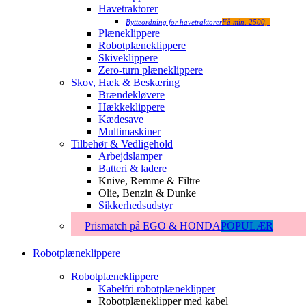
Havetraktorer
Bytteordning for havetraktorer
Få min. 2500,-
Plæneklippere
Robotplæneklippere
Skiveklippere
Zero-turn plæneklippere
Skov, Hæk & Beskæring
Brændekløvere
Hækkeklippere
Kædesave
Multimaskiner
Tilbehør & Vedligehold
Arbejdslamper
Batteri & ladere
Knive, Remme & Filtre
Olie, Benzin & Dunke
Sikkerhedsudstyr
Prismatch på EGO & HONDA
POPULÆR
Robotplæneklippere
Robotplæneklippere
Kabelfri robotplæneklipper
Robotplæneklipper med kabel