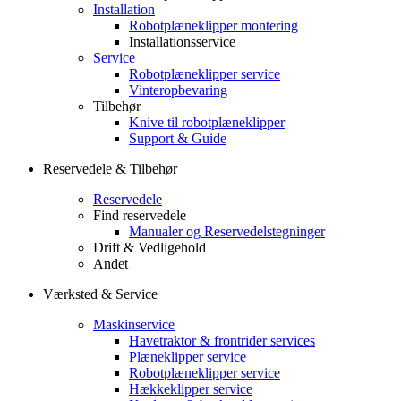
Installation
Robotplæneklipper montering
Installationsservice
Service
Robotplæneklipper service
Vinteropbevaring
Tilbehør
Knive til robotplæneklipper
Support & Guide
Reservedele & Tilbehør
Reservedele
Find reservedele
Manualer og Reservedelstegninger
Drift & Vedligehold
Andet
Værksted & Service
Maskinservice
Havetraktor & frontrider services
Plæneklipper service
Robotplæneklipper service
Hækkeklipper service