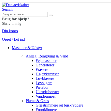
Search
Brug for hjælp?
Skriv til mig
Din konto
Opret / log ind
Maskiner & Udstyr
Anlæg, Rengøring & Vand
Fejemaskiner
Generatorer
Fræsere
Højtryksrenser
Løvblæsere
Løvsugere
Pælebor
Ukrudtsbørster
Vandpumper
Plæne & Græs
Græstrimmere og buskryddere
Frontklippere