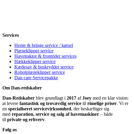
Onsdag
8-12, 13-18
Torsdag
8-12, 13-18
Fredag
8-12, 13-18
Lørdag
Lukket
Søndag
12-18
Services
Hente & bringe service / kørsel
Plæneklipper service
Havetraktor & frontrider services
Hækkeklipper service
Kædesav & buskrydder service
Robotplæneklipper service
Dan care Servicepakke
Om Dan-redskaber
Dan-Redskaber
blev grundlagt i
2017
af
Joey
med en klar vision:
at levere
fantastisk og troværdig service
til
rimelige priser
. Vi er
en
specialiseret servicevirksomhed
, der beskæftiger sig
med
reparation, service og salg af havemaskiner
– både
til
private og erhverv
.
Følg os