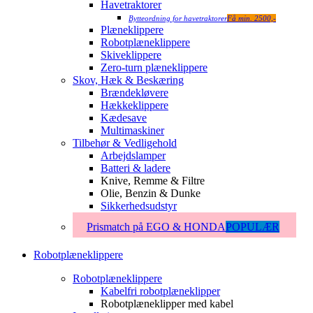
Havetraktorer
Bytteordning for havetraktorer
Få min. 2500,-
Plæneklippere
Robotplæneklippere
Skiveklippere
Zero-turn plæneklippere
Skov, Hæk & Beskæring
Brændekløvere
Hækkeklippere
Kædesave
Multimaskiner
Tilbehør & Vedligehold
Arbejdslamper
Batteri & ladere
Knive, Remme & Filtre
Olie, Benzin & Dunke
Sikkerhedsudstyr
Prismatch på EGO & HONDA
POPULÆR
Robotplæneklippere
Robotplæneklippere
Kabelfri robotplæneklipper
Robotplæneklipper med kabel