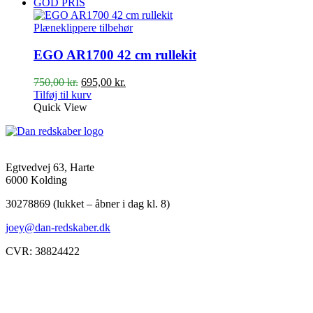
GOD PRIS
Plæneklippere tilbehør
EGO AR1700 42 cm rullekit
Den
Den
750,00
kr.
695,00
kr.
oprindelige
aktuelle
Tilføj til kurv
pris
pris
Quick View
var:
er:
750,00 kr..
695,00 kr..
Egtvedvej 63, Harte
6000 Kolding
30278869 (lukket – åbner i dag kl. 8)
joey@dan-redskaber.dk
CVR: 38824422
Åbningstider
Mandag
8-12, 13-18
Tirsdag
8-12, 13-18