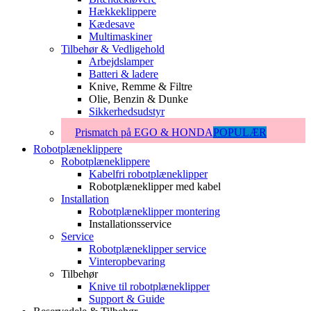
Hækkeklippere
Kædesave
Multimaskiner
Tilbehør & Vedligehold
Arbejdslamper
Batteri & ladere
Knive, Remme & Filtre
Olie, Benzin & Dunke
Sikkerhedsudstyr
Prismatch på EGO & HONDA
POPULÆR
Robotplæneklippere
Robotplæneklippere
Kabelfri robotplæneklipper
Robotplæneklipper med kabel
Installation
Robotplæneklipper montering
Installationsservice
Service
Robotplæneklipper service
Vinteropbevaring
Tilbehør
Knive til robotplæneklipper
Support & Guide