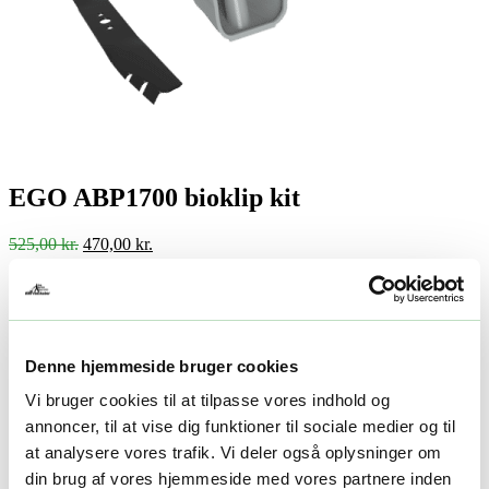
EGO ABP1700 bioklip kit
Den
Den
525,00
kr.
470,00
kr.
oprindelige
aktuelle
pris
pris
-
+
var:
er:
Tilføj til kurv
525,00 kr..
470,00 kr..
Facebook
Twitter
LinkedIn
Email
Varenummer (SKU):
EGO 0340169878
Kategori:
Plæneklippere
Denne hjemmeside bruger cookies
tilbehør
Tags:
EGO Bioklip-kits
,
EGO POWER+ Plæneklippere
tilbehør
,
EGO tilbehør
Vi bruger cookies til at tilpasse vores indhold og
annoncer, til at vise dig funktioner til sociale medier og til
Beskrivelse
at analysere vores trafik. Vi deler også oplysninger om
Yderligere information
din brug af vores hjemmeside med vores partnere inden