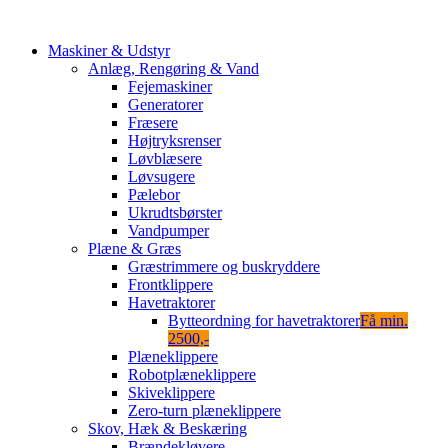
Maskiner & Udstyr
Anlæg, Rengøring & Vand
Fejemaskiner
Generatorer
Fræsere
Højtryksrenser
Løvblæsere
Løvsugere
Pælebor
Ukrudtsbørster
Vandpumper
Plæne & Græs
Græstrimmere og buskryddere
Frontklippere
Havetraktorer
Bytteordning for havetraktorer
Få min.
2500,-
Plæneklippere
Robotplæneklippere
Skiveklippere
Zero-turn plæneklippere
Skov, Hæk & Beskæring
Brændekløvere