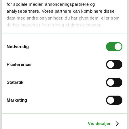
for sociale medier, annonceringspartnere og
Beskrivelse
analysepartnere. Vores partnere kan kombinere disse
data med andre oplysninger, du har givet dem, eller som
Mulching-sæt (klinge og mulching-prop) til LM1700E, LM1700E-
SP plæneklippere
de har indsamlet fra din brug af deres tjenester.
Yderligere information
Samtykkevalg
Nødvendig
Vægt
3 kg
Relaterede produkter
Præferencer
Sikkerhedsudstyr
Statistik
EGO AHP1500 benbeskytter
Marketing
200,00
kr.
Tilføj til kurv
Quick View
GOD PRIS
Vis detaljer