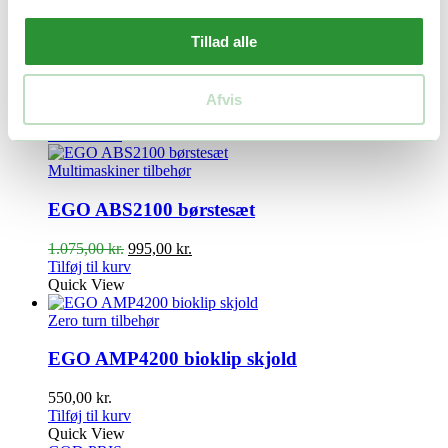
Plæneklippere tilbehør
EGO AB1900 Bioklipkniv
Tillad alle
Den
Den
300,00
kr.
285,00
kr.
oprindelige
aktuelle
Tilføj til kurv
Afvis
pris
pris
Quick View
var:
er:
GOD PRIS
300,00 kr..
285,00 kr..
Multimaskiner tilbehør
EGO ABS2100 børstesæt
Den
Den
1.075,00
kr.
995,00
kr.
oprindelige
aktuelle
Tilføj til kurv
pris
pris
Quick View
var:
er:
1.075,00 kr..
995,00 kr..
Zero turn tilbehør
EGO AMP4200 bioklip skjold
550,00
kr.
Tilføj til kurv
Quick View