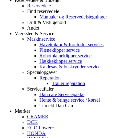
Reservedele & Tilbehør
Reservedele
Find reservedele
Manualer og Reservedelstegninger
Drift & Vedligehold
Andet
Værksted & Service
Maskinservice
Havetraktor & frontrider services
Plæneklipper service
Robotplæneklipper service
Hækkeklipper service
Kædesav & buskrydder service
Specialopgaver
Reperation
Trailer reparation
Serviceaftaler
Dan care Servicepakke
Hente & bringe service / kørsel
Tilmeld Dan Care
Mærker
CRAMER
DCK
EGO Power+
HONDA