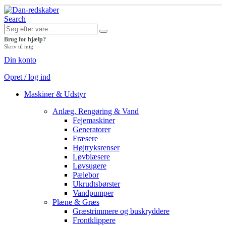
Search
Brug for hjælp?
Skriv til mig
Din konto
Opret / log ind
Maskiner & Udstyr
Anlæg, Rengøring & Vand
Fejemaskiner
Generatorer
Fræsere
Højtryksrenser
Løvblæsere
Løvsugere
Pælebor
Ukrudtsbørster
Vandpumper
Plæne & Græs
Græstrimmere og buskryddere
Frontklippere