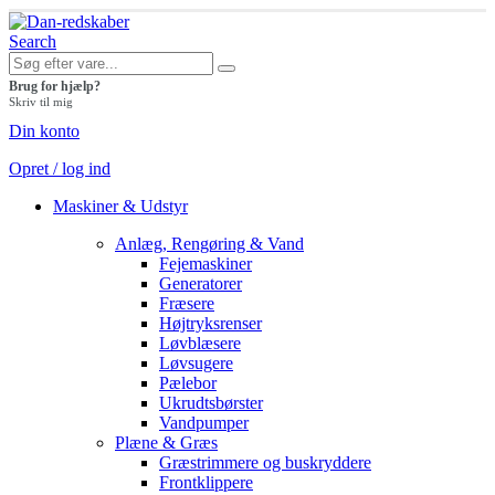
Search
Brug for hjælp?
Skriv til mig
Din konto
Opret / log ind
Maskiner & Udstyr
Anlæg, Rengøring & Vand
Fejemaskiner
Generatorer
Fræsere
Højtryksrenser
Løvblæsere
Løvsugere
Pælebor
Ukrudtsbørster
Vandpumper
Plæne & Græs
Græstrimmere og buskryddere
Frontklippere