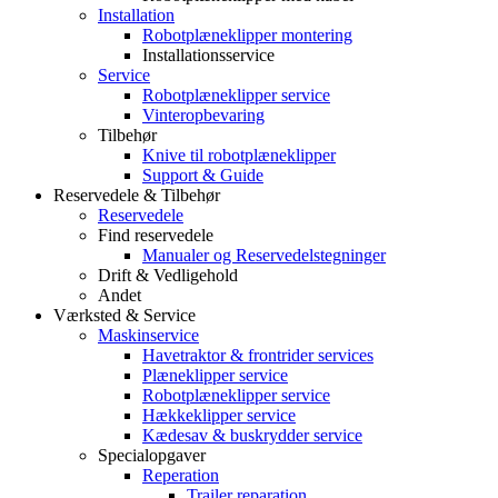
Installation
Robotplæneklipper montering
Installationsservice
Service
Robotplæneklipper service
Vinteropbevaring
Tilbehør
Knive til robotplæneklipper
Support & Guide
Reservedele & Tilbehør
Reservedele
Find reservedele
Manualer og Reservedelstegninger
Drift & Vedligehold
Andet
Værksted & Service
Maskinservice
Havetraktor & frontrider services
Plæneklipper service
Robotplæneklipper service
Hækkeklipper service
Kædesav & buskrydder service
Specialopgaver
Reperation
Trailer reparation