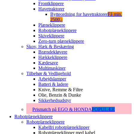
Frontklippere
Havetraktorer
Bytteordning for havetraktorer
Få min.
2500,-
Plæneklippere
Robotplæneklippere
Skiveklippere
Zero-turn plæneklippere
Skov, Hæk & Beskæring
Brændekløvere
Hækkeklippere
Kædesave
Multimaskiner
Tilbehør & Vedligehold
Arbejdslamper
Batteri & ladere
Knive, Remme & Filtre
Olie, Benzin & Dunke
Sikkerhedsudstyr
Prismatch på EGO & HONDA
POPULÆR
Robotplæneklippere
Robotplæneklippere
Kabelfri robotplæneklipper
Robotplæneklipper med kabel