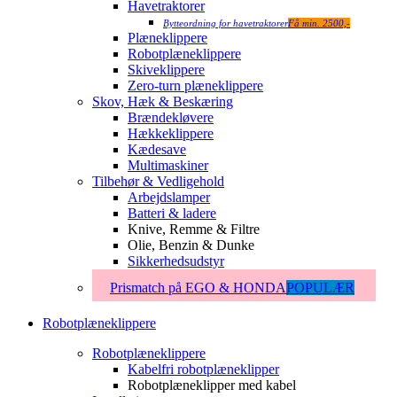
Havetraktorer
Bytteordning for havetraktorer
Få min. 2500,-
Plæneklippere
Robotplæneklippere
Skiveklippere
Zero-turn plæneklippere
Skov, Hæk & Beskæring
Brændekløvere
Hækkeklippere
Kædesave
Multimaskiner
Tilbehør & Vedligehold
Arbejdslamper
Batteri & ladere
Knive, Remme & Filtre
Olie, Benzin & Dunke
Sikkerhedsudstyr
Prismatch på EGO & HONDA
POPULÆR
Robotplæneklippere
Robotplæneklippere
Kabelfri robotplæneklipper
Robotplæneklipper med kabel