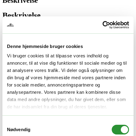
Beskrivelse
Beskrivelse
REMARC LS 5000 E SW er en alsidig universalsuger, ideel til både
indendørs og udendørs rengøringsopgaver.
Udstyret med en
kraftfuld 36V PMDC-motor, leverer den en effekt på 3 kW
(svarende til 4 hk), hvilket sikrer effektiv fjernelse af affald som
Denne hjemmeside bruger cookies
plastikkrus og papir efter messer eller sportsbegivenheder.
Vi bruger cookies til at tilpasse vores indhold og
Nøglefunktioner:
annoncer, til at vise dig funktioner til sociale medier og til
at analysere vores trafik. Vi deler også oplysninger om
Arbejdsbredde:
80 cm, hvilket muliggør hurtig rengøring af
større områder.
din brug af vores hjemmeside med vores partnere inden
Opsamlingskapacitet:
Standard 240-liters opsamlerpose til
for sociale medier, annonceringspartnere og
vådt løv, med mulighed for forskellige poser tilpasset
analysepartnere. Vores partnere kan kombinere disse
specifikke behov.
Driftstid:
Afhængig af motorhastigheden kan maskinen køre
data med andre oplysninger, du har givet dem, eller som
op til 2,6 timer på en enkelt opladning.
de har indsamlet fra din brug af deres tjenester.
Opladningstid:
En fuld opladning tager cirka 2,5 timer med
det medfølgende opladningsudstyr.
Samtykkevalg
Yderligere fordele:
Nødvendig
Støjsvag drift:
Den næsten lydløse elektromotor gør det