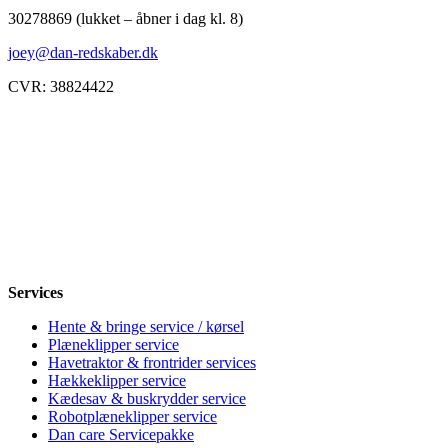
30278869 (lukket – åbner i dag kl. 8)
joey@dan-redskaber.dk
CVR: 38824422
Åbningstider
Mandag
8-12, 13-18
Tirsdag
8-12, 13-18
Onsdag
8-12, 13-18
Torsdag
8-12, 13-18
Fredag
8-12, 13-18
Lørdag
Lukket
Søndag
12-18
Services
Hente & bringe service / kørsel
Plæneklipper service
Havetraktor & frontrider services
Hækkeklipper service
Kædesav & buskrydder service
Robotplæneklipper service
Dan care Servicepakke