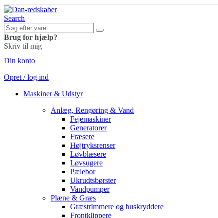
Search
Brug for hjælp?
Skriv til mig
Din konto
Opret / log ind
Maskiner & Udstyr
Anlæg, Rengøring & Vand
Fejemaskiner
Generatorer
Fræsere
Højtryksrenser
Løvblæsere
Løvsugere
Pælebor
Ukrudtsbørster
Vandpumper
Plæne & Græs
Græstrimmere og buskryddere
Frontklippere