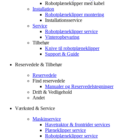
Robotplæneklipper med kabel
Installation
Robotplæneklipper montering
Installationsservice
Service
Robotplæneklipper service
Vinteropbevaring
Tilbehør
Knive til robotplæneklipper
Support & Guide
Reservedele & Tilbehør
Reservedele
Find reservedele
Manualer og Reservedelstegninger
Drift & Vedligehold
Andet
Værksted & Service
Maskinservice
Havetraktor & frontrider services
Plæneklipper service
Robotplæneklipper service