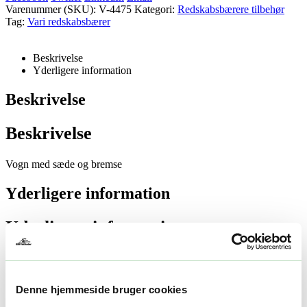
Varenummer (SKU):
V-4475
Kategori:
Redskabsbærere tilbehør
Tag:
Vari redskabsbærer
Beskrivelse
Yderligere information
Beskrivelse
Beskrivelse
Vogn med sæde og bremse
Yderligere information
Yderligere information
Vægt
1 kg
Relaterede produkter
Denne hjemmeside bruger cookies