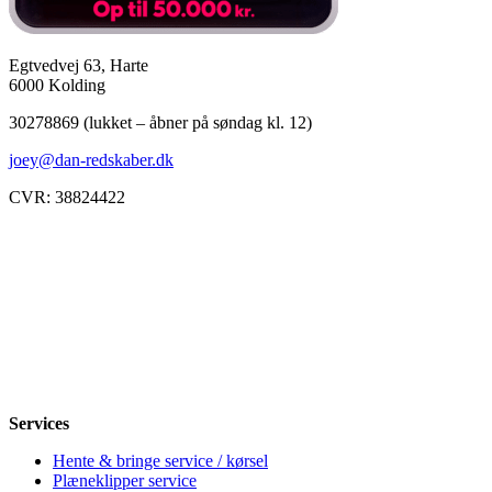
Egtvedvej 63, Harte
6000 Kolding
30278869 (lukket – åbner på søndag kl. 12)
joey@dan-redskaber.dk
CVR: 38824422
Åbningstider
Mandag
8-12, 13-18
Tirsdag
8-12, 13-18
Onsdag
8-12, 13-18
Torsdag
8-12, 13-18
Fredag
8-12, 13-18
Lørdag
Lukket
Søndag
12-18
Services
Hente & bringe service / kørsel
Plæneklipper service