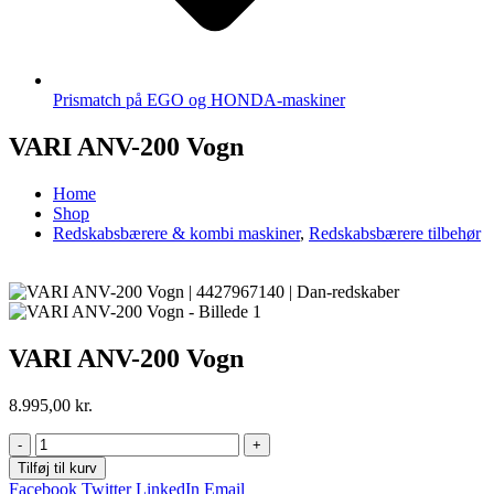
Prismatch på EGO og HONDA-maskiner
VARI ANV-200 Vogn
Home
Shop
Redskabsbærere & kombi maskiner
,
Redskabsbærere tilbehør
VARI ANV-200 Vogn
8.995,00
kr.
-
+
Tilføj til kurv
Facebook
Twitter
LinkedIn
Email