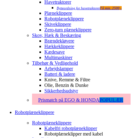
Havetraktorer
Bytteordning for havetraktorer
Få min. 2500,-
Plæneklippere
Robotplæneklippere
Skiveklippere
Zero-turn plæneklippere
Skov, Hæk & Beskæring
Brændekløvere
Hækkeklippere
Kædesave
Multimaskiner
Tilbehør & Vedligehold
Arbejdslamper
Batteri & ladere
Knive, Remme & Filtre
Olie, Benzin & Dunke
Sikkerhedsudstyr
Prismatch på EGO & HONDA
POPULÆR
Robotplæneklippere
Robotplæneklippere
Kabelfri robotplæneklipper
Robotplæneklipper med kabel