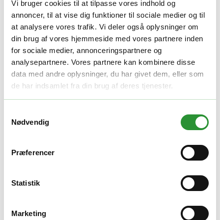
Vi bruger cookies til at tilpasse vores indhold og
annoncer, til at vise dig funktioner til sociale medier og til
Redskabsbærere tilbehør
at analysere vores trafik. Vi deler også oplysninger om
RKV-1000
din brug af vores hjemmeside med vores partnere inden
for sociale medier, annonceringspartnere og
15.995,00
kr.
analysepartnere. Vores partnere kan kombinere disse
Tilføj til kurv
data med andre oplysninger, du har givet dem, eller som
Quick View
de har indsamlet fra din brug af deres tjenester.
Redskabsbærere tilbehør
TEXAS Græstrimmer for Combi 800
Samtykkevalg
Nødvendig
2.999,00
kr.
Tilføj til kurv
Quick View
Præferencer
Redskabsbærere tilbehør
Statistik
TEXAS Harve
1.099,00
kr.
Tilføj til kurv
Marketing