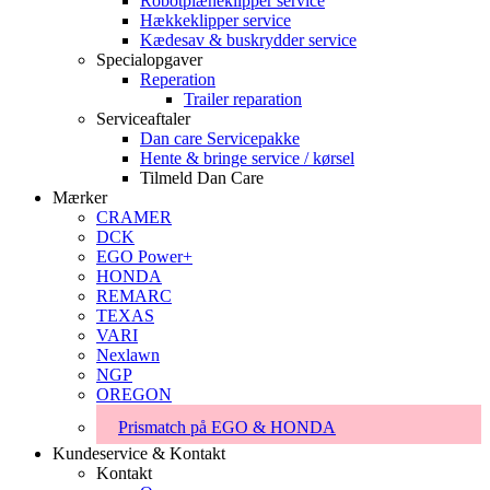
Robotplæneklipper service
Hækkeklipper service
Kædesav & buskrydder service
Specialopgaver
Reperation
Trailer reparation
Serviceaftaler
Dan care Servicepakke
Hente & bringe service / kørsel
Tilmeld Dan Care
Mærker
CRAMER
DCK
EGO Power+
HONDA
REMARC
TEXAS
VARI
Nexlawn
NGP
OREGON
Prismatch på EGO & HONDA
Kundeservice & Kontakt
Kontakt