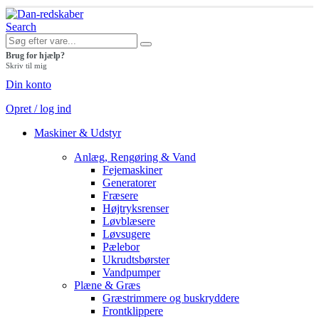
Search
Brug for hjælp?
Skriv til mig
Din konto
Opret / log ind
Maskiner & Udstyr
Anlæg, Rengøring & Vand
Fejemaskiner
Generatorer
Fræsere
Højtryksrenser
Løvblæsere
Løvsugere
Pælebor
Ukrudtsbørster
Vandpumper
Plæne & Græs
Græstrimmere og buskryddere
Frontklippere