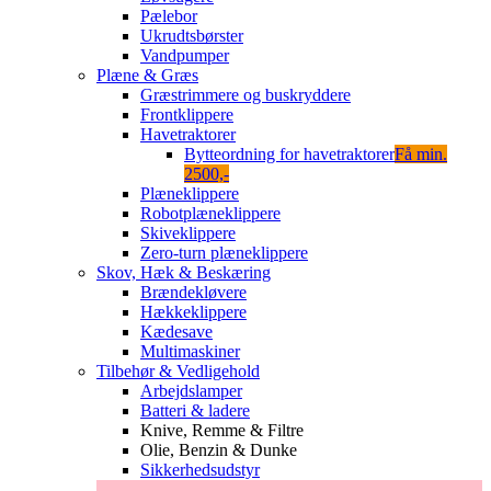
Pælebor
Ukrudtsbørster
Vandpumper
Plæne & Græs
Græstrimmere og buskryddere
Frontklippere
Havetraktorer
Bytteordning for havetraktorer
Få min.
2500,-
Plæneklippere
Robotplæneklippere
Skiveklippere
Zero-turn plæneklippere
Skov, Hæk & Beskæring
Brændekløvere
Hækkeklippere
Kædesave
Multimaskiner
Tilbehør & Vedligehold
Arbejdslamper
Batteri & ladere
Knive, Remme & Filtre
Olie, Benzin & Dunke
Sikkerhedsudstyr