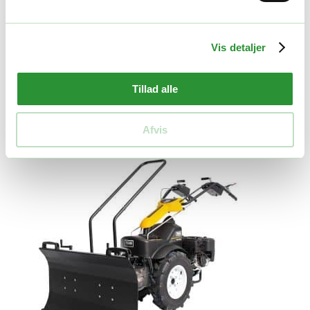
Quick View
Ikke på lager
Redskabsbærere tilbehør
Vis detaljer
Texas Skrabeblad Combi 800 80 cm
Tillad alle
1.999,00
kr.
Læs mere
Quick View
Afvis
Ikke på lager