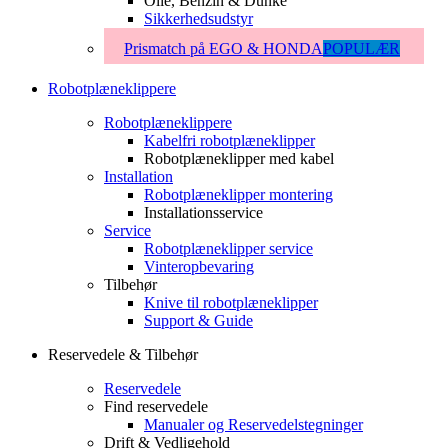
Olie, Benzin & Dunke
Sikkerhedsudstyr
Prismatch på EGO & HONDA
POPULÆR
Robotplæneklippere
Robotplæneklippere
Kabelfri robotplæneklipper
Robotplæneklipper med kabel
Installation
Robotplæneklipper montering
Installationsservice
Service
Robotplæneklipper service
Vinteropbevaring
Tilbehør
Knive til robotplæneklipper
Support & Guide
Reservedele & Tilbehør
Reservedele
Find reservedele
Manualer og Reservedelstegninger
Drift & Vedligehold