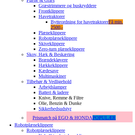
Plæne & Græs
Græstrimmere og buskryddere
Frontklippere
Havetraktorer
Bytteordning for havetraktorer
Få min.
2500,-
Plæneklippere
Robotplæneklippere
Skiveklippere
Zero-turn plæneklippere
Skov, Hæk & Beskæring
Brændekløvere
Hækkeklippere
Kædesave
Multimaskiner
Tilbehør & Vedligehold
Arbejdslamper
Batteri & ladere
Knive, Remme & Filtre
Olie, Benzin & Dunke
Sikkerhedsudstyr
Prismatch på EGO & HONDA
POPULÆR
Robotplæneklippere
Robotplæneklippere