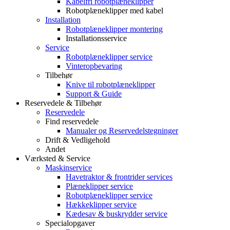
Kabelfri robotplæneklipper
Robotplæneklipper med kabel
Installation
Robotplæneklipper montering
Installationsservice
Service
Robotplæneklipper service
Vinteropbevaring
Tilbehør
Knive til robotplæneklipper
Support & Guide
Reservedele & Tilbehør
Reservedele
Find reservedele
Manualer og Reservedelstegninger
Drift & Vedligehold
Andet
Værksted & Service
Maskinservice
Havetraktor & frontrider services
Plæneklipper service
Robotplæneklipper service
Hækkeklipper service
Kædesav & buskrydder service
Specialopgaver