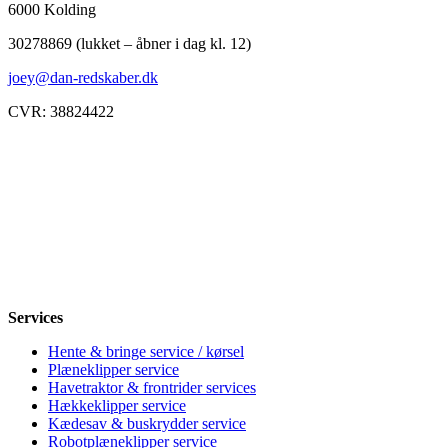
6000 Kolding
30278869 (lukket – åbner i dag kl. 12)
joey@dan-redskaber.dk
CVR: 38824422
Åbningstider
Mandag
8-12, 13-18
Tirsdag
8-12, 13-18
Onsdag
8-12, 13-18
Torsdag
8-12, 13-18
Fredag
8-12, 13-18
Lørdag
Lukket
Søndag
12-18
Services
Hente & bringe service / kørsel
Plæneklipper service
Havetraktor & frontrider services
Hækkeklipper service
Kædesav & buskrydder service
Robotplæneklipper service