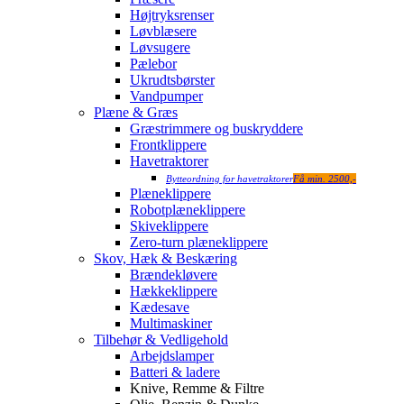
Højtryksrenser
Løvblæsere
Løvsugere
Pælebor
Ukrudtsbørster
Vandpumper
Plæne & Græs
Græstrimmere og buskryddere
Frontklippere
Havetraktorer
Bytteordning for havetraktorer
Få min. 2500,-
Plæneklippere
Robotplæneklippere
Skiveklippere
Zero-turn plæneklippere
Skov, Hæk & Beskæring
Brændekløvere
Hækkeklippere
Kædesave
Multimaskiner
Tilbehør & Vedligehold
Arbejdslamper
Batteri & ladere
Knive, Remme & Filtre