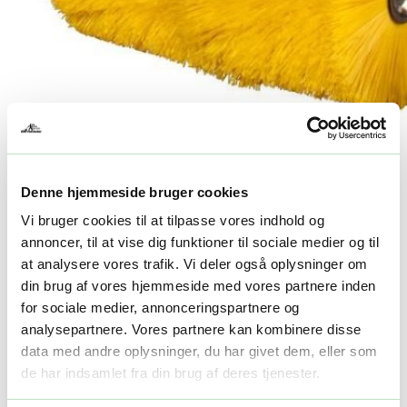
Denne hjemmeside bruger cookies
Vi bruger cookies til at tilpasse vores indhold og
annoncer, til at vise dig funktioner til sociale medier og til
TEXAS Fejekost Combi 800
at analysere vores trafik. Vi deler også oplysninger om
din brug af vores hjemmeside med vores partnere inden
4.999,00
kr.
for sociale medier, annonceringspartnere og
analysepartnere. Vores partnere kan kombinere disse
-
+
data med andre oplysninger, du har givet dem, eller som
Tilføj til kurv
de har indsamlet fra din brug af deres tjenester.
Facebook
Twitter
LinkedIn
Email
Varenummer (SKU):
90068076
Kategori:
Redskabsbærere tilbehør