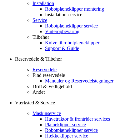
Installation
Robotplæneklipper montering
Installationsservice
Service
Robotplæneklipper service
Vinteropbevaring
Tilbehør
Knive til robotplæneklipper
Support & Guide
Reservedele & Tilbehør
Reservedele
Find reservedele
Manualer og Reservedelstegninger
Drift & Vedligehold
Andet
Værksted & Service
Maskinservice
Havetraktor & frontrider services
Plæneklipper service
Robotplæneklipper service
Hækkeklipper service