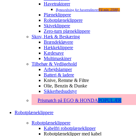
Havetraktorer
Bytteordning for havetraktorer
Få min. 2500,-
Plæneklippere
Robotplæneklippere
Skiveklippere
Zero-turn plæneklippere
Skov, Hæk & Beskæring
Brændekløvere
Hækkeklippere
Kædesave
Multimaskiner
Tilbehør & Vedligehold
Arbejdslamper
Batteri & ladere
Knive, Remme & Filtre
Olie, Benzin & Dunke
Sikkerhedsudstyr
Prismatch på EGO & HONDA
POPULÆR
Robotplæneklippere
Robotplæneklippere
Kabelfri robotplæneklipper
Robotplæneklipper med kabel