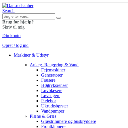
Search
Brug for hjælp?
Skriv til mig
Din konto
Opret / log ind
Maskiner & Udstyr
Anlæg, Rengøring & Vand
Fejemaskiner
Generatorer
Fræsere
Højtryksrenser
Løvblæsere
Løvsugere
Pælebor
Ukrudtsbørster
Vandpumper
Plæne & Græs
Græstrimmere og buskryddere
Frontklippere