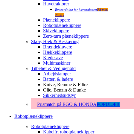
Havetraktorer
Bytteordning for havetraktorer
Få min.
2500,-
Plæneklippere
Robotplæneklippere
Skiveklippere
Zero-turn plæneklippere
Skov, Hæk & Beskæring
Brændekløvere
Hækkeklippere
Kædesave
Multimaskiner
Tilbehør & Vedligehold
Arbejdslamper
Batteri & ladere
Knive, Remme & Filtre
Olie, Benzin & Dunke
Sikkerhedsudstyr
Prismatch på EGO & HONDA
POPULÆR
Robotplæneklippere
Robotplæneklippere
Kabelfri robotplæneklipper