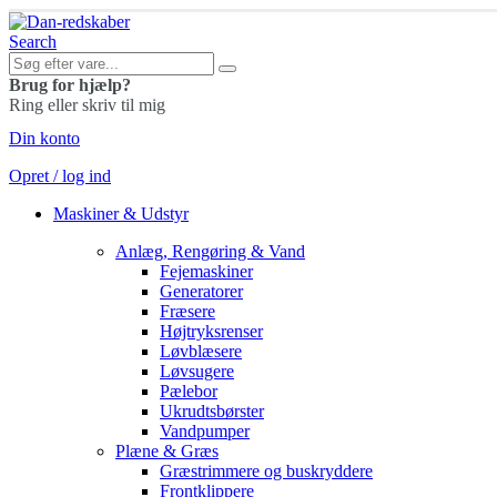
Search
Brug for hjælp?
Ring eller skriv til mig
Din konto
Opret / log ind
Maskiner & Udstyr
Anlæg, Rengøring & Vand
Fejemaskiner
Generatorer
Fræsere
Højtryksrenser
Løvblæsere
Løvsugere
Pælebor
Ukrudtsbørster
Vandpumper
Plæne & Græs
Græstrimmere og buskryddere
Frontklippere