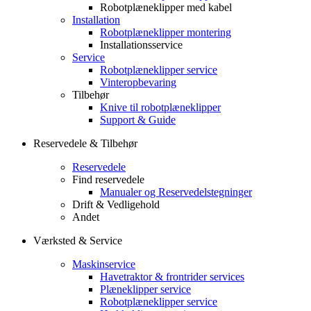
Robotplæneklipper med kabel
Installation
Robotplæneklipper montering
Installationsservice
Service
Robotplæneklipper service
Vinteropbevaring
Tilbehør
Knive til robotplæneklipper
Support & Guide
Reservedele & Tilbehør
Reservedele
Find reservedele
Manualer og Reservedelstegninger
Drift & Vedligehold
Andet
Værksted & Service
Maskinservice
Havetraktor & frontrider services
Plæneklipper service
Robotplæneklipper service