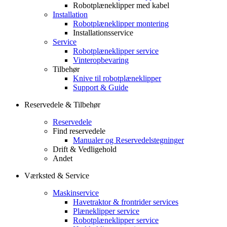
Robotplæneklipper med kabel
Installation
Robotplæneklipper montering
Installationsservice
Service
Robotplæneklipper service
Vinteropbevaring
Tilbehør
Knive til robotplæneklipper
Support & Guide
Reservedele & Tilbehør
Reservedele
Find reservedele
Manualer og Reservedelstegninger
Drift & Vedligehold
Andet
Værksted & Service
Maskinservice
Havetraktor & frontrider services
Plæneklipper service
Robotplæneklipper service