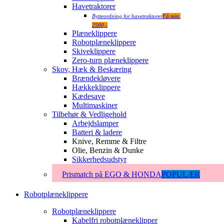
Havetraktorer
Bytteordning for havetraktorer
Få min.
2500,-
Plæneklippere
Robotplæneklippere
Skiveklippere
Zero-turn plæneklippere
Skov, Hæk & Beskæring
Brændekløvere
Hækkeklippere
Kædesave
Multimaskiner
Tilbehør & Vedligehold
Arbejdslamper
Batteri & ladere
Knive, Remme & Filtre
Olie, Benzin & Dunke
Sikkerhedsudstyr
Prismatch på EGO & HONDA
POPULÆR
Robotplæneklippere
Robotplæneklippere
Kabelfri robotplæneklipper