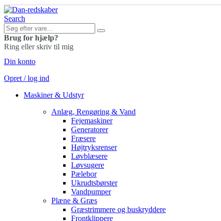
Search
Brug for hjælp?
Ring eller skriv til mig
Din konto
Opret / log ind
Maskiner & Udstyr
Anlæg, Rengøring & Vand
Fejemaskiner
Generatorer
Fræsere
Højtryksrenser
Løvblæsere
Løvsugere
Pælebor
Ukrudtsbørster
Vandpumper
Plæne & Græs
Græstrimmere og buskryddere
Frontklippere