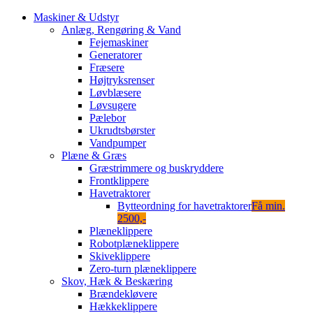
Maskiner & Udstyr
Anlæg, Rengøring & Vand
Fejemaskiner
Generatorer
Fræsere
Højtryksrenser
Løvblæsere
Løvsugere
Pælebor
Ukrudtsbørster
Vandpumper
Plæne & Græs
Græstrimmere og buskryddere
Frontklippere
Havetraktorer
Bytteordning for havetraktorer
Få min.
2500,-
Plæneklippere
Robotplæneklippere
Skiveklippere
Zero-turn plæneklippere
Skov, Hæk & Beskæring
Brændekløvere
Hækkeklippere