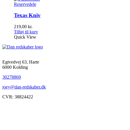
Reservedele
Texas Kniv
219,00
kr.
Tilføj til kurv
Quick View
Egtvedvej 63, Harte
6000 Kolding
30278869
joey@dan-redskaber.dk
CVR: 38824422
Åbningstider
Mandag
8-12, 13-18
Tirsdag
8-12, 13-18
Onsdag
8-12, 13-18