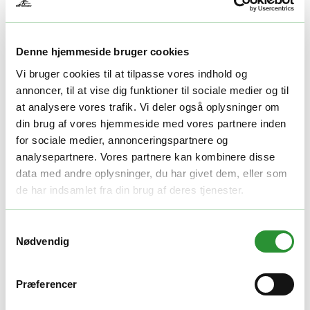
Varenummer (SKU):
396-740
Kategori:
Reservedele
Yderligere information
Denne hjemmeside bruger cookies
Yderligere information
Vi bruger cookies til at tilpasse vores indhold og
annoncer, til at vise dig funktioner til sociale medier og til
Yderligere information
at analysere vores trafik. Vi deler også oplysninger om
din brug af vores hjemmeside med vores partnere inden
for sociale medier, annonceringspartnere og
Vægt
1 kg
analysepartnere. Vores partnere kan kombinere disse
Relaterede produkter
data med andre oplysninger, du har givet dem, eller som
de har indsamlet fra din brug af deres tjenester.
Reservedele
,
Ukrudtsbørster
Samtykkevalg
Nødvendig
Børstesæt metal (6 stk.)
449,00
kr.
Tilføj til kurv
Præferencer
Quick View