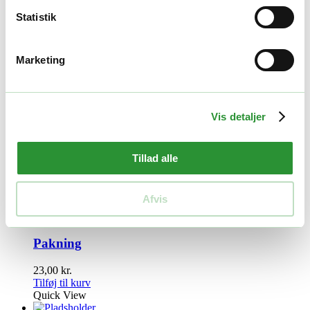
Reservedele
Statistik
Gas Returfjeder
Marketing
30,00
kr.
Tilføj til kurv
Quick View
Reservedele
Vis detaljer
Nåleventil til karburator
Tillad alle
349,00
kr.
Tilføj til kurv
Quick View
Afvis
Reservedele
Pakning
23,00
kr.
Tilføj til kurv
Quick View