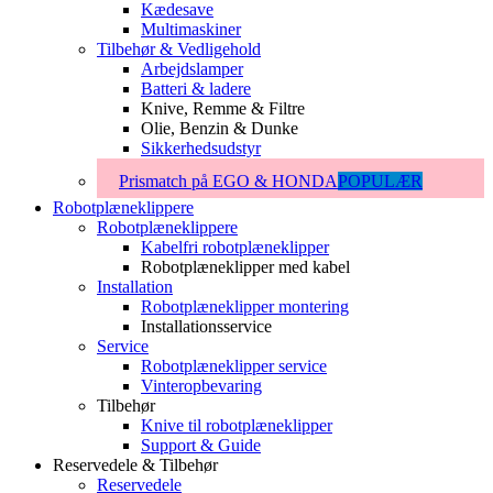
Kædesave
Multimaskiner
Tilbehør & Vedligehold
Arbejdslamper
Batteri & ladere
Knive, Remme & Filtre
Olie, Benzin & Dunke
Sikkerhedsudstyr
Prismatch på EGO & HONDA
POPULÆR
Robotplæneklippere
Robotplæneklippere
Kabelfri robotplæneklipper
Robotplæneklipper med kabel
Installation
Robotplæneklipper montering
Installationsservice
Service
Robotplæneklipper service
Vinteropbevaring
Tilbehør
Knive til robotplæneklipper
Support & Guide
Reservedele & Tilbehør
Reservedele