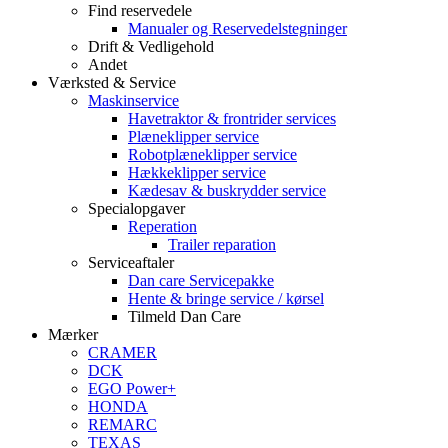
Find reservedele
Manualer og Reservedelstegninger
Drift & Vedligehold
Andet
Værksted & Service
Maskinservice
Havetraktor & frontrider services
Plæneklipper service
Robotplæneklipper service
Hækkeklipper service
Kædesav & buskrydder service
Specialopgaver
Reperation
Trailer reparation
Serviceaftaler
Dan care Servicepakke
Hente & bringe service / kørsel
Tilmeld Dan Care
Mærker
CRAMER
DCK
EGO Power+
HONDA
REMARC
TEXAS