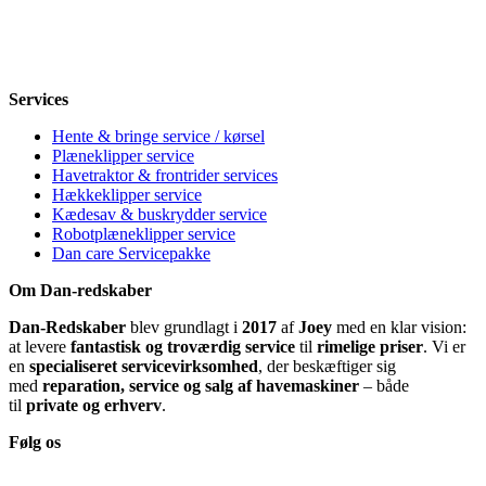
Torsdag
8-12, 13-18
Fredag
8-12, 13-18
Lørdag
Lukket
Søndag
12-18
Services
Hente & bringe service / kørsel
Plæneklipper service
Havetraktor & frontrider services
Hækkeklipper service
Kædesav & buskrydder service
Robotplæneklipper service
Dan care Servicepakke
Om Dan-redskaber
Dan-Redskaber
blev grundlagt i
2017
af
Joey
med en klar vision:
at levere
fantastisk og troværdig service
til
rimelige priser
. Vi er
en
specialiseret servicevirksomhed
, der beskæftiger sig
med
reparation, service og salg af havemaskiner
– både
til
private og erhverv
.
Følg os