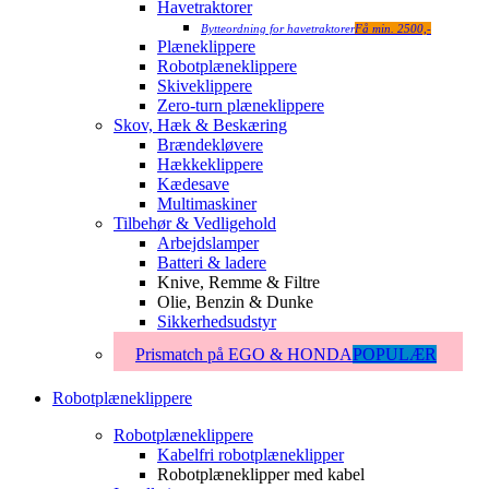
Havetraktorer
Bytteordning for havetraktorer
Få min. 2500,-
Plæneklippere
Robotplæneklippere
Skiveklippere
Zero-turn plæneklippere
Skov, Hæk & Beskæring
Brændekløvere
Hækkeklippere
Kædesave
Multimaskiner
Tilbehør & Vedligehold
Arbejdslamper
Batteri & ladere
Knive, Remme & Filtre
Olie, Benzin & Dunke
Sikkerhedsudstyr
Prismatch på EGO & HONDA
POPULÆR
Robotplæneklippere
Robotplæneklippere
Kabelfri robotplæneklipper
Robotplæneklipper med kabel