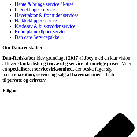
Hente & bringe service / kørsel
Plæneklipper service
Havetraktor & frontrider services
Hækkeklipper service
Kædesav & buskrydder service
Robotplæneklipper service
Dan care Servicepakke
Om Dan-redskaber
Dan-Redskaber
blev grundlagt i
2017
af
Joey
med en klar vision:
at levere
fantastisk og troværdig service
til
rimelige priser
. Vi er
en
specialiseret servicevirksomhed
, der beskæftiger sig
med
reparation, service og salg af havemaskiner
– både
til
private og erhverv
.
Følg os