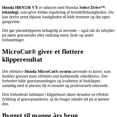
Honda HRN536 VY
er udstyret med Hondas
Select Drive™-
teknologi
, som giver trinløs regulering af fremdriftshastigheden. Du
kan derfor nemt tilpasse hastigheden til både terrænet og din egen
gangrytme.
Det gør plæneklipperen behagelig at anvende – også når du arbejder
på større græsarealer eller omkring træer, bede og andre
forhindringer.
MicroCut® giver et flottere
klipperesultat
Det effektive
Honda MicroCut®-system
anvender to knive, som
findeler græsset mere effektivt end traditionelle enkeltknive. Det
forbedrer både græsopsamlingen og kvaliteten af bioklippet,
samtidig med at plænen får et ensartet og professionelt udseende.
Den forbedrede luftstrøm i klippehuset sikrer desuden en effektiv
fyldning af græsopsamleren, så du bruger mindre tid på at tømme
den.
Bygget til mange års brug