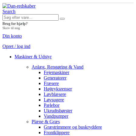
Search
Brug for hjælp?
Skriv til mig
Din konto
Opret / log ind
Maskiner & Udstyr
Anlæg, Rengøring & Vand
Fejemaskiner
Generatorer
Fræsere
Højtryksrenser
Løvblæsere
Løvsugere
Pælebor
Ukrudtsbørster
Vandpumper
Plæne & Græs
Græstrimmere og buskryddere
Frontklippere