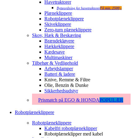
Havetraktorer
Bytteordning for havetraktorer
Få min. 2500,-
Plæneklippere
Robotplæneklippere
Skiveklippere
Zero-turn plæneklippere
Skov, Hæk & Beskæring
Brændekløvere
Hækkeklippere
Kædesave
Multimaskiner
Tilbehør & Vedligehold
Arbejdslamper
Batteri & ladere
Knive, Remme & Filtre
Olie, Benzin & Dunke
Sikkerhedsudstyr
Prismatch på EGO & HONDA
POPULÆR
Robotplæneklippere
Robotplæneklippere
Kabelfri robotplæneklipper
Robotplæneklipper med kabel