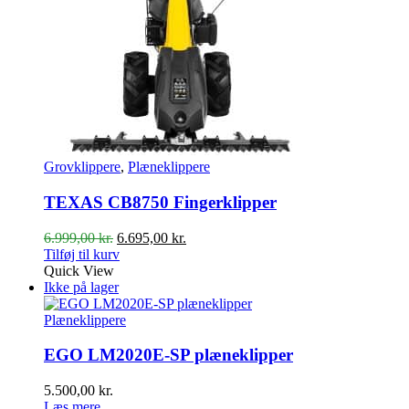
Grovklippere
,
Plæneklippere
TEXAS CB8750 Fingerklipper
Den
Den
6.999,00
kr.
6.695,00
kr.
oprindelige
aktuelle
Tilføj til kurv
pris
pris
Quick View
var:
er:
Ikke på lager
6.999,00 kr..
6.695,00 kr..
Plæneklippere
EGO LM2020E-SP plæneklipper
5.500,00
kr.
Læs mere