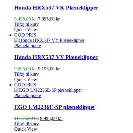
Honda HRX537 VK Plæneklipper
Den
Den
9.495,00
kr.
7.895,00
kr.
oprindelige
aktuelle
Tilføj til kurv
pris
pris
Quick View
var:
er:
GOD PRIS
9.495,00 kr..
7.895,00 kr..
Plæneklippere
Honda HRX537 VY Plæneklipper
Den
Den
9.695,00
kr.
9.195,00
kr.
oprindelige
aktuelle
Tilføj til kurv
pris
pris
Quick View
var:
er:
GOD PRIS
9.695,00 kr..
9.195,00 kr..
Plæneklippere
EGO LM2236E-SP plæneklipper
Den
Den
11.125,00
kr.
9.995,00
kr.
oprindelige
aktuelle
Tilføj til kurv
pris
pris
Quick View