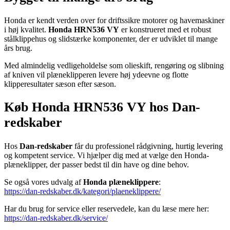
Honda er kendt verden over for driftssikre motorer og havemaskiner
i høj kvalitet.
Honda HRN536 VY
er konstrueret med et robust
stålklippehus og slidstærke komponenter, der er udviklet til mange
års brug.
Med almindelig vedligeholdelse som olieskift, rengøring og slibning
af kniven vil plæneklipperen levere høj ydeevne og flotte
klipperesultater sæson efter sæson.
Køb Honda HRN536 VY hos Dan-
redskaber
Hos
Dan-redskaber
får du professionel rådgivning, hurtig levering
og kompetent service. Vi hjælper dig med at vælge den Honda-
plæneklipper, der passer bedst til din have og dine behov.
Se også vores udvalg af
Honda plæneklippere
:
https://dan-redskaber.dk/kategori/plaeneklippere/
Har du brug for service eller reservedele, kan du læse mere her:
https://dan-redskaber.dk/service/