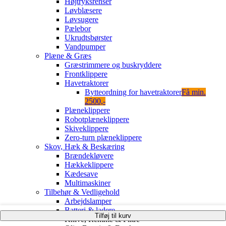
Højtryksrenser
Løvblæsere
Løvsugere
Pælebor
Ukrudtsbørster
Vandpumper
Plæne & Græs
Græstrimmere og buskryddere
Frontklippere
Havetraktorer
Bytteordning for havetraktorer
Få min.
2500,-
Plæneklippere
Robotplæneklippere
Skiveklippere
Zero-turn plæneklippere
Skov, Hæk & Beskæring
Brændekløvere
Hækkeklippere
Kædesave
Multimaskiner
Tilbehør & Vedligehold
Arbejdslamper
Batteri & ladere
Tilføj til kurv
Knive, Remme & Filtre