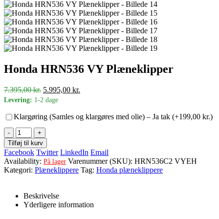
Honda HRN536 VY Plæneklipper
Den
Den
7.395,00
kr.
5.995,00
kr.
oprindelige
aktuelle
Levering:
1-2 dage
pris
pris
var:
er:
Klargøring (Samles og klargøres med olie) – Ja tak (+
199,00
kr.
)
7.395,00 kr..
5.995,00 kr..
-
+
Tilføj til kurv
Facebook
Twitter
LinkedIn
Email
Availability:
Varenummer (SKU):
HRN536C2 VYEH
På lager
Kategori:
Plæneklippere
Tag:
Honda plæneklippere
Beskrivelse
Yderligere information