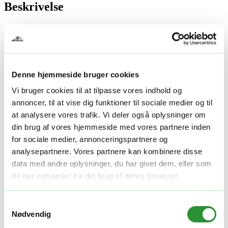
Beskrivelse
Beskrivelse
Honda HRN536 VY –
Benzindrevet plæneklipper
Denne hjemmeside bruger cookies
Vi bruger cookies til at tilpasse vores indhold og
med Versamow™ og 53 cm
annoncer, til at vise dig funktioner til sociale medier og til
klippebredde
at analysere vores trafik. Vi deler også oplysninger om
din brug af vores hjemmeside med vores partnere inden
for sociale medier, annonceringspartnere og
Honda HRN536 VY – Kraftfuld
analysepartnere. Vores partnere kan kombinere disse
plæneklipper med maksimal
data med andre oplysninger, du har givet dem, eller som
fleksibilitet
de har indsamlet fra din brug af deres tjenester.
Honda HRN536 VY
er en kraftfuld benzindrevet plæneklipper, der
Samtykkevalg
kombinerer høj ydeevne, stor komfort og fleksible klippemuligheder.
Nødvendig
Med en stærk
Honda GCVx170 4-taktsmotor
,
53 cm
klippebredde
, Hondas
Select Drive™-fremdrift
og det intelligente