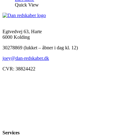
Quick View
Egtvedvej 63, Harte
6000 Kolding
30278869 (lukket – åbner i dag kl. 12)
joey@dan-redskaber.dk
CVR: 38824422
Åbningstider
Mandag
8-12, 13-18
Tirsdag
8-12, 13-18
Onsdag
8-12, 13-18
Torsdag
8-12, 13-18
Fredag
8-12, 13-18
Lørdag
Lukket
Søndag
12-18
Services