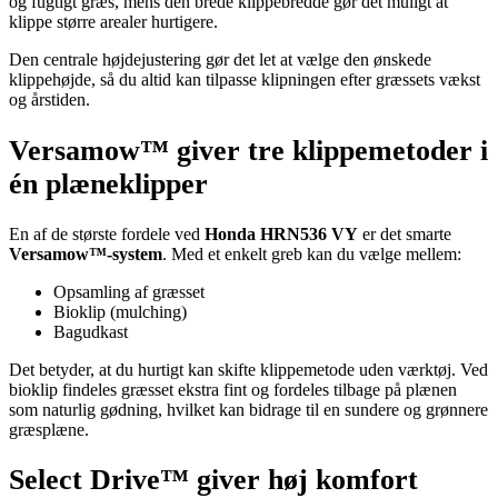
og fugtigt græs, mens den brede klippebredde gør det muligt at
klippe større arealer hurtigere.
Den centrale højdejustering gør det let at vælge den ønskede
klippehøjde, så du altid kan tilpasse klipningen efter græssets vækst
og årstiden.
Versamow™ giver tre klippemetoder i
én plæneklipper
En af de største fordele ved
Honda HRN536 VY
er det smarte
Versamow™-system
. Med et enkelt greb kan du vælge mellem:
Opsamling af græsset
Bioklip (mulching)
Bagudkast
Det betyder, at du hurtigt kan skifte klippemetode uden værktøj. Ved
bioklip findeles græsset ekstra fint og fordeles tilbage på plænen
som naturlig gødning, hvilket kan bidrage til en sundere og grønnere
græsplæne.
Select Drive™ giver høj komfort