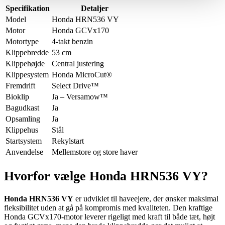
Specifikation
Detaljer
Model
Honda HRN536 VY
Motor
Honda GCVx170
Motortype
4-takt benzin
Klippebredde
53 cm
Klippehøjde
Central justering
Klippesystem
Honda MicroCut®
Fremdrift
Select Drive™
Bioklip
Ja – Versamow™
Bagudkast
Ja
Opsamling
Ja
Klippehus
Stål
Startsystem
Rekylstart
Anvendelse
Mellemstore og store haver
Hvorfor vælge Honda HRN536 VY?
Honda HRN536 VY
er udviklet til haveejere, der ønsker maksimal
fleksibilitet uden at gå på kompromis med kvaliteten. Den kraftige
Honda GCVx170-motor leverer rigeligt med kraft til både tæt, højt