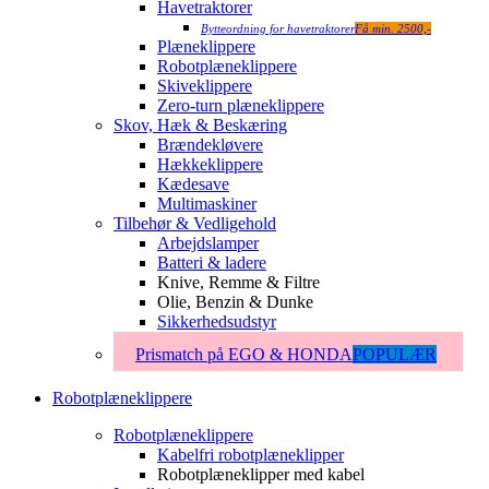
Havetraktorer
Bytteordning for havetraktorer
Få min. 2500,-
Plæneklippere
Robotplæneklippere
Skiveklippere
Zero-turn plæneklippere
Skov, Hæk & Beskæring
Brændekløvere
Hækkeklippere
Kædesave
Multimaskiner
Tilbehør & Vedligehold
Arbejdslamper
Batteri & ladere
Knive, Remme & Filtre
Olie, Benzin & Dunke
Sikkerhedsudstyr
Prismatch på EGO & HONDA
POPULÆR
Robotplæneklippere
Robotplæneklippere
Kabelfri robotplæneklipper
Robotplæneklipper med kabel