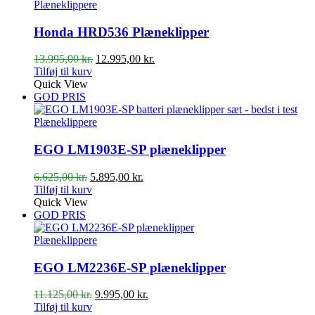
Plæneklippere
Honda HRD536 Plæneklipper
Den
Den
13.995,00
kr.
12.995,00
kr.
oprindelige
aktuelle
Tilføj til kurv
pris
pris
Quick View
var:
er:
GOD PRIS
13.995,00 kr..
12.995,00 kr..
Plæneklippere
EGO LM1903E-SP plæneklipper
Den
Den
6.625,00
kr.
5.895,00
kr.
oprindelige
aktuelle
Tilføj til kurv
pris
pris
Quick View
var:
er:
GOD PRIS
6.625,00 kr..
5.895,00 kr..
Plæneklippere
EGO LM2236E-SP plæneklipper
Den
Den
11.125,00
kr.
9.995,00
kr.
oprindelige
aktuelle
Tilføj til kurv