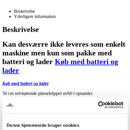
Beskrivelse
Yderligere information
Beskrivelse
Kan desværre ikke leveres som enkelt
maskine men kun som pakke med
batteri og lader
Køb med batteri og
lader
Køb med batteri og lader
50 cm selvkørende plæneklipper m/60 l opsamler.
EGO LM2020E-SP: Den Ultimative Selvkørende Plæneklipper
til Store Haver
Oplev kraften og effektiviteten med EGO LM2020E-SP, en
selvkørende, batteridrevet plæneklipper designet til store haver.
Denne hjemmeside bruger cookies
Denne model kombinerer avanceret teknologi og brugervenlige