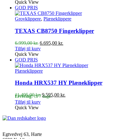
pris
pris
Quick View
var:
er:
GOD PRIS
11.125,00 kr..
9.995,00 kr..
Grovklippere
,
Plæneklippere
TEXAS CB8750 Fingerklipper
Den
Den
6.999,00
kr.
6.695,00
kr.
oprindelige
aktuelle
Tilføj til kurv
pris
pris
Quick View
var:
er:
GOD PRIS
6.999,00 kr..
6.695,00 kr..
Plæneklippere
Honda HRX537 HY Plæneklipper
Den
Den
11.495,00
kr.
9.595,00
kr.
Levering:
ca 7 dage
oprindelige
aktuelle
Tilføj til kurv
pris
pris
Quick View
var:
er:
11.495,00 kr..
9.595,00 kr..
Egtvedvej 63, Harte