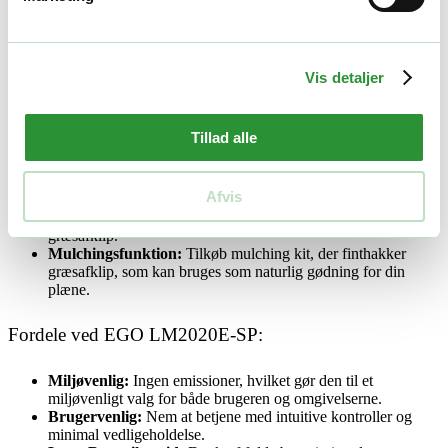
Letvægtsdesign:
Robust polymerdæk gør plæneklipperen let
og nem at manøvrere, selv i ujævnt terræn.
LED Forlygter:
Arbejd videre selv under dårlige lysforhold
med de indbyggede LED forlygter.
Vis detaljer
Ydeevne og Effektivitet:
Tillad alle
Høj Effektivitet:
Den kraftfulde motor og skarpe knive sikrer
hurtige og præcise snit, selv gennem tæt græs.
Afvis
Stor Græsopsamlingskapacitet:
Den 60L store
græsopsamlingspose betyder færre afbrydelser for at tømme
græsafklip.
Mulchingsfunktion:
Tilkøb mulching kit, der finthakker
græsafklip, som kan bruges som naturlig gødning for din
plæne.
Fordele ved EGO LM2020E-SP:
Miljøvenlig:
Ingen emissioner, hvilket gør den til et
miljøvenligt valg for både brugeren og omgivelserne.
Brugervenlig:
Nem at betjene med intuitive kontroller og
minimal vedligeholdelse.