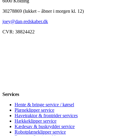
6000 Kolding
30278869 (lukket – åbner i morgen kl. 12)
joey@dan-redskaber.dk
CVR: 38824422
Åbningstider
Mandag
8-12, 13-18
Tirsdag
8-12, 13-18
Onsdag
8-12, 13-18
Torsdag
8-12, 13-18
Fredag
8-12, 13-18
Lørdag
Lukket
Søndag
12-18
Services
Hente & bringe service / kørsel
Plæneklipper service
Havetraktor & frontrider services
Hækkeklipper service
Kædesav & buskrydder service
Robotplæneklipper service