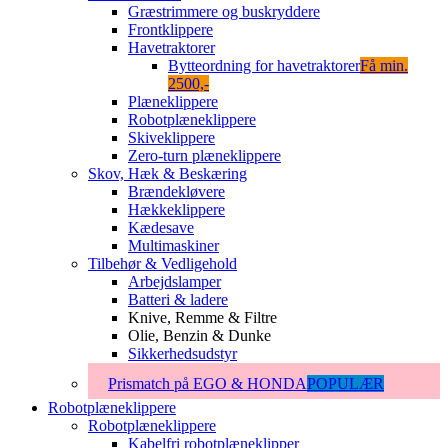
Græstrimmere og buskryddere
Frontklippere
Havetraktorer
Bytteordning for havetraktorer
Få min.
2500,-
Plæneklippere
Robotplæneklippere
Skiveklippere
Zero-turn plæneklippere
Skov, Hæk & Beskæring
Brændekløvere
Hækkeklippere
Kædesave
Multimaskiner
Tilbehør & Vedligehold
Arbejdslamper
Batteri & ladere
Knive, Remme & Filtre
Olie, Benzin & Dunke
Sikkerhedsudstyr
Prismatch på EGO & HONDA
POPULÆR
Robotplæneklippere
Robotplæneklippere
Kabelfri robotplæneklipper