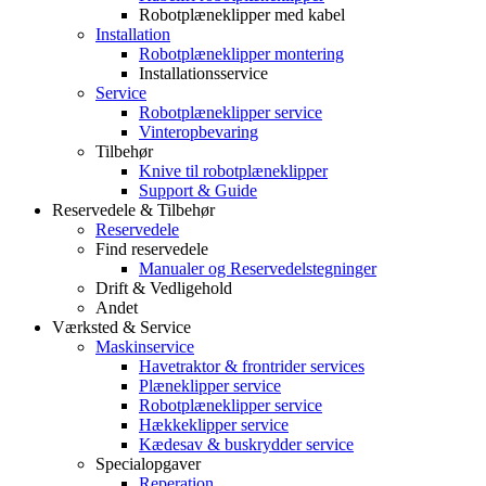
Robotplæneklipper med kabel
Installation
Robotplæneklipper montering
Installationsservice
Service
Robotplæneklipper service
Vinteropbevaring
Tilbehør
Knive til robotplæneklipper
Support & Guide
Reservedele & Tilbehør
Reservedele
Find reservedele
Manualer og Reservedelstegninger
Drift & Vedligehold
Andet
Værksted & Service
Maskinservice
Havetraktor & frontrider services
Plæneklipper service
Robotplæneklipper service
Hækkeklipper service
Kædesav & buskrydder service
Specialopgaver
Reperation