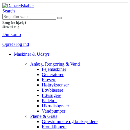
Search
Brug for hjælp?
Skriv til mig
Din konto
Opret / log ind
Maskiner & Udstyr
Anlæg, Rengøring & Vand
Fejemaskiner
Generatorer
Fræsere
Højtryksrenser
Løvblæsere
Løvsugere
Pælebor
Ukrudtsbørster
Vandpumper
Plæne & Græs
Græstrimmere og buskryddere
Frontklippere