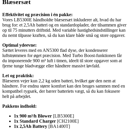
Blæsersæt
Effektivitet og præcision i én pakke:
Vores LB5300E håndholdte blæsersæt inkluderer alt, hvad du har
brug for: et 2,5Ah batteri og en standardoplader, der tilsammen giver
op til 75 minutters driftstid. Med variable hastighedsindstillinger kan
du nemt tilpasse kraften, så du kan klare både små og store opgaver.
Optimal ydeevne:
Sættet leveres med en AN5300 flad dyse, der kondenserer
luftstrømmen for øget præcision. Med Turbo Boost-funktionen får
du imponerende 900 m³ luft i timen, ideelt til store opgaver som at
fjerne tunge bladvægge eller håndtere massivt løvfald.
Let og praktisk:
Blæseren vejer kun 2,2 kg uden batteri, hvilket gør den nem at
håndtere. For endnu større komfort kan den bruges sammen med en
kompatibel rygsæk, der bærer batteriets vægt, så du kan fokusere
helt på arbejdet.
Pakkens indhold:
1x 900 m³/h Blower
[LB5300E]
1x Standard Charger
[CH2100E]
1x 2,5Ah Battery
[BA1400T]