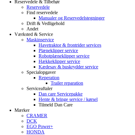
Reservedele & Tilbehør
Reservedele
Find reservedele
Manualer og Reservedelstegninger
Drift & Vedligehold
Andet
Værksted & Service
Maskinservice
Havetraktor & frontrider services
Plæneklipper service
Robotplæneklipper service
Hækkeklipper service
Kædesav & buskrydder service
Specialopgaver
Reperation
Trailer reparation
Serviceaftaler
Dan care Servicepakke
Hente & bringe service / kørsel
Tilmeld Dan Care
Mærker
CRAMER
DCK
EGO Power+
HONDA