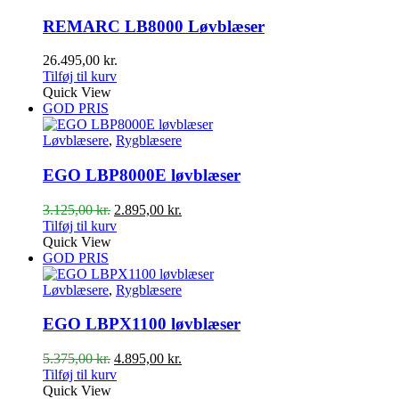
REMARC LB8000 Løvblæser
26.495,00
kr.
Tilføj til kurv
Quick View
GOD PRIS
Løvblæsere
,
Rygblæsere
EGO LBP8000E løvblæser
Den
Den
3.125,00
kr.
2.895,00
kr.
oprindelige
aktuelle
Tilføj til kurv
pris
pris
Quick View
var:
er:
GOD PRIS
3.125,00 kr..
2.895,00 kr..
Løvblæsere
,
Rygblæsere
EGO LBPX1100 løvblæser
Den
Den
5.375,00
kr.
4.895,00
kr.
oprindelige
aktuelle
Tilføj til kurv
pris
pris
Quick View