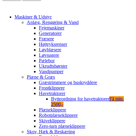
Maskiner & Udstyr
Anlæg, Rengøring & Vand
Fejemaskiner
Generatorer
Fræsere
Højtryksrenser
Løvblæsere
Løvsugere
Pælebor
Ukrudtsbørster
Vandpumper
Plæne & Græs
Græstrimmere og buskryddere
Frontklippere
Havetraktorer
Bytteordning for havetraktorer
Få min.
2500,-
Plæneklippere
Robotplæneklippere
Skiveklippere
Zero-turn plæneklippere
Skov, Hæk & Beskæring