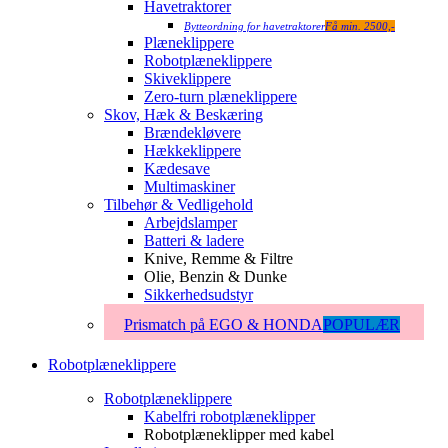
Havetraktorer
Bytteordning for havetraktorer
Få min. 2500,-
Plæneklippere
Robotplæneklippere
Skiveklippere
Zero-turn plæneklippere
Skov, Hæk & Beskæring
Brændekløvere
Hækkeklippere
Kædesave
Multimaskiner
Tilbehør & Vedligehold
Arbejdslamper
Batteri & ladere
Knive, Remme & Filtre
Olie, Benzin & Dunke
Sikkerhedsudstyr
Prismatch på EGO & HONDA
POPULÆR
Robotplæneklippere
Robotplæneklippere
Kabelfri robotplæneklipper
Robotplæneklipper med kabel