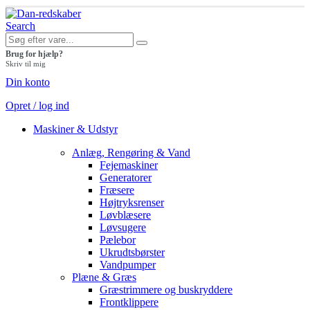
Search
Brug for hjælp?
Skriv til mig
Din konto
Opret / log ind
Maskiner & Udstyr
Anlæg, Rengøring & Vand
Fejemaskiner
Generatorer
Fræsere
Højtryksrenser
Løvblæsere
Løvsugere
Pælebor
Ukrudtsbørster
Vandpumper
Plæne & Græs
Græstrimmere og buskryddere
Frontklippere