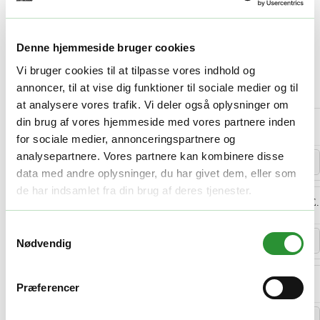
Gratis kampagnevare:
EGO BA1400T 2,5 Ah li-ion batteri
Så længe lager haves – Senest til 31.12.2026
Denne hjemmeside bruger cookies
✓
Kampagnevaren tilføjes automatisk til kurven.
Vi bruger cookies til at tilpasse vores indhold og
annoncer, til at vise dig funktioner til sociale medier og til
Ofte købt sammen med
at analysere vores trafik. Vi deler også oplysninger om
din brug af vores hjemmeside med vores partnere inden
EGO AN5300 flad dyse til LB5300E og LB5750
+
75,00
kr.
pr. stk.
for sociale medier, annonceringspartnere og
analysepartnere. Vores partnere kan kombinere disse
−
+
Antal
data med andre oplysninger, du har givet dem, eller som
de har indsamlet fra din brug af deres tjenester.
EGO AGC1001 Tagrenderensningspakke til LB5300E og LB5800E.
+
425,00
kr.
Den
395,00
kr.
Den
pr. stk.
oprindelige
aktuelle
Samtykkevalg
pris
pris
−
+
Antal
Nødvendig
var:
er:
425,00 kr..
395,00 kr..
EGO AST1000 kort rør til løvblæser
Præferencer
+
175,00
kr.
pr. stk.
−
+
Antal