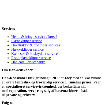
Onsdag
8-12, 13-18
Torsdag
8-12, 13-18
Fredag
8-12, 13-18
Lørdag
Lukket
Søndag
12-18
Services
Hente & bringe service / kørsel
Plæneklipper service
Havetraktor & frontrider services
Hækkeklipper service
Kædesav & buskrydder service
Robotplæneklipper service
Dan care Servicepakke
Om Dan-redskaber
Dan-Redskaber
blev grundlagt i
2017
af
Joey
med en klar vision:
at levere
fantastisk og troværdig service
til
rimelige priser
. Vi er
en
specialiseret servicevirksomhed
, der beskæftiger sig
med
reparation, service og salg af havemaskiner
– både
til
private og erhverv
.
Følg os