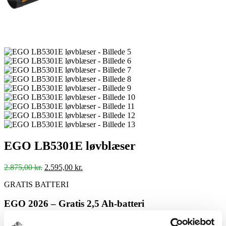
EGO LB5301E løvblæser
Den
Den
2.875,00
kr.
2.595,00
kr.
oprindelige
aktuelle
GRATIS BATTERI
pris
pris
var:
er:
EGO 2026 – Gratis 2,5 Ah-batteri
2.875,00 kr..
2.595,00 kr..
Der medfølger 1 stk. EGO 2,5 Ah-batteri pr. købt sæt.