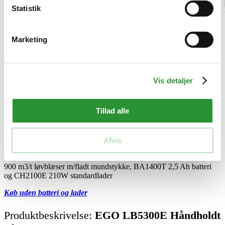
Statistik
-
+
Tilføj til kurv
Marketing
Facebook
Twitter
LinkedIn
Email
Varenummer (SKU):
EGO 0380033022
Kategorier:
Håndholdte
blæsere
,
Løvblæsere
Tag:
EGO POWER+ løvblæsere
Vis detaljer
Beskrivelse
Yderligere information
Tillad alle
Beskrivelse
Afvis
Beskrivelse
900 m3/t løvblæser m/fladt mundstykke, BA1400T 2,5 Ah batteri
og CH2100E 210W standardlader
Køb uden batteri og lader
Produktbeskrivelse:
EGO LB5300E Håndholdt