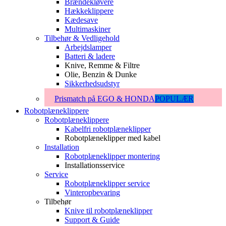
Brændekløvere
Hækkeklippere
Kædesave
Multimaskiner
Tilbehør & Vedligehold
Arbejdslamper
Batteri & ladere
Knive, Remme & Filtre
Olie, Benzin & Dunke
Sikkerhedsudstyr
Prismatch på EGO & HONDA
POPULÆR
Robotplæneklippere
Robotplæneklippere
Kabelfri robotplæneklipper
Robotplæneklipper med kabel
Installation
Robotplæneklipper montering
Installationsservice
Service
Robotplæneklipper service
Vinteropbevaring
Tilbehør
Knive til robotplæneklipper
Support & Guide