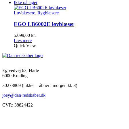
var:
er:
Ikke på lager
5.375,00 kr..
4.895,00 kr..
Løvblæsere
,
Rygblæsere
EGO LB6002E løvblæser
5.099,00
kr.
Læs mere
Quick View
Egtvedvej 63, Harte
6000 Kolding
30278869 (lukket – åbner i morgen kl. 8)
joey@dan-redskaber.dk
CVR: 38824422
Åbningstider
Mandag
8-12, 13-18
Tirsdag
8-12, 13-18