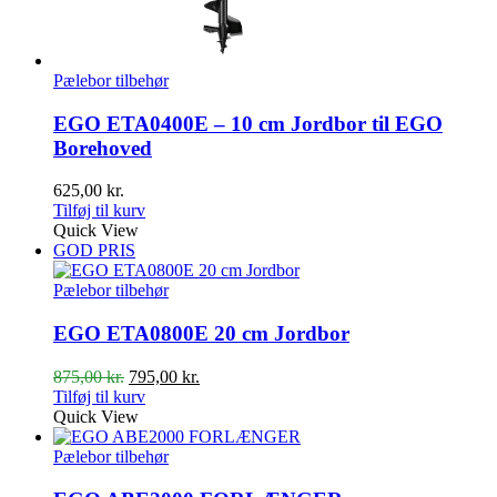
Pælebor tilbehør
EGO ETA0400E – 10 cm Jordbor til EGO
Borehoved
625,00
kr.
Tilføj til kurv
Quick View
GOD PRIS
Pælebor tilbehør
EGO ETA0800E 20 cm Jordbor
Den
Den
875,00
kr.
795,00
kr.
oprindelige
aktuelle
Tilføj til kurv
pris
pris
Quick View
var:
er:
875,00 kr..
795,00 kr..
Pælebor tilbehør