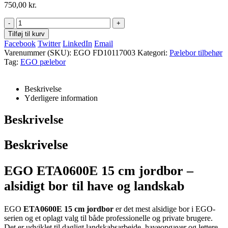
750,00
kr.
-
+
Tilføj til kurv
Facebook
Twitter
LinkedIn
Email
Varenummer (SKU):
EGO FD10117003
Kategori:
Pælebor tilbehør
Tag:
EGO pælebor
Beskrivelse
Yderligere information
Beskrivelse
Beskrivelse
EGO ETA0600E 15 cm jordbor –
alsidigt bor til have og landskab
EGO
ETA0600E 15 cm jordbor
er det mest alsidige bor i EGO-
serien og et oplagt valg til både professionelle og private brugere.
Det er udviklet til dagligt landskabsarbejde, haveopgaver og lettere