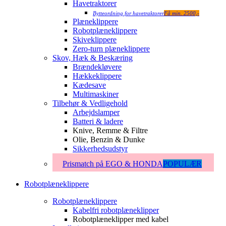
Havetraktorer
Bytteordning for havetraktorer
Få min. 2500,-
Plæneklippere
Robotplæneklippere
Skiveklippere
Zero-turn plæneklippere
Skov, Hæk & Beskæring
Brændekløvere
Hækkeklippere
Kædesave
Multimaskiner
Tilbehør & Vedligehold
Arbejdslamper
Batteri & ladere
Knive, Remme & Filtre
Olie, Benzin & Dunke
Sikkerhedsudstyr
Prismatch på EGO & HONDA
POPULÆR
Robotplæneklippere
Robotplæneklippere
Kabelfri robotplæneklipper
Robotplæneklipper med kabel