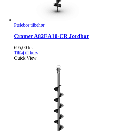
Pælebor tilbehør
Cramer A82EA10-CR Jordbor
695,00
kr.
Tilføj til kurv
Quick View