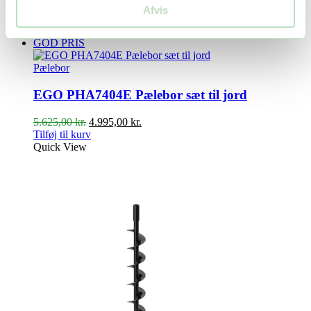
Afvis
Relaterede produkter
GOD PRIS
Pælebor
EGO PHA7404E Pælebor sæt til jord
Den
Den
5.625,00
kr.
4.995,00
kr.
oprindelige
aktuelle
Tilføj til kurv
pris
pris
Quick View
var:
er:
5.625,00 kr..
4.995,00 kr..