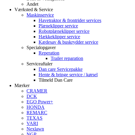
Andet
Værksted & Service
Maskinservice
Havetraktor & frontrider services
Plæneklipper service
Robotplæneklipper service
Hækkeklipper service
Kædesav & buskrydder service
Specialopgaver
Reperation
Trailer reparation
Serviceaftaler
Dan care Servicepakke
Hente & bringe service / kørsel
Tilmeld Dan Care
Mærker
CRAMER
DCK
EGO Power+
HONDA
REMARC
TEXAS
VARI
Nexlawn
NGP