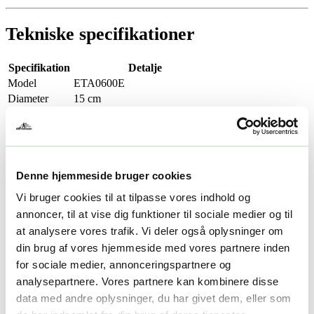
Tekniske specifikationer
Specifikation
Detalje
Model
ETA0600E
Diameter
15 cm
Tilkobling
22 mm Quick-Connect
Konstruktion
Sømløst stålrør
Kompatibilitet
EGO PHA7400E borehoved
Anvendelse
Have, landskab, hegn, plantning
Denne hjemmeside bruger cookies
Anvendelse og fordele i praksis
Vi bruger cookies til at tilpasse vores indhold og
annoncer, til at vise dig funktioner til sociale medier og til
at analysere vores trafik. Vi deler også oplysninger om
ETA0600E 15 cm jordbor er det oplagte valg, når du har brug for ét
bor, der kan klare mange forskellige opgaver. Det er stort nok til
din brug af vores hjemmeside med vores partnere inden
effektiv plantning og hegnsarbejde, men stadig let at kontrollere ved
for sociale medier, annonceringspartnere og
præcisionsopgaver. Kombinationen af høj vridningsstyrke og stabil
analysepartnere. Vores partnere kan kombinere disse
boring giver et jævnt resultat – selv i kompakte jordlag.
data med andre oplysninger, du har givet dem, eller som