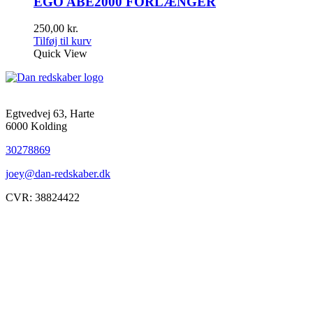
EGO ABE2000 FORLÆNGER
250,00
kr.
Tilføj til kurv
Quick View
Egtvedvej 63, Harte
6000 Kolding
30278869
joey@dan-redskaber.dk
CVR: 38824422
Åbningstider
Mandag
8-12, 13-18
Tirsdag
8-12, 13-18
Onsdag
8-12, 13-18
Torsdag
8-12, 13-18
Fredag
8-12, 13-18
Lørdag
Lukket