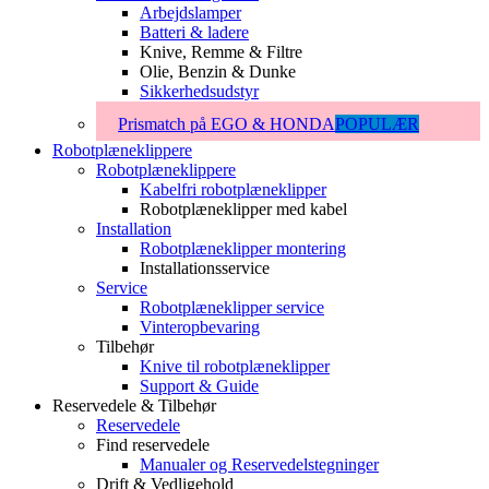
Arbejdslamper
Batteri & ladere
Knive, Remme & Filtre
Olie, Benzin & Dunke
Sikkerhedsudstyr
Prismatch på EGO & HONDA
POPULÆR
Robotplæneklippere
Robotplæneklippere
Kabelfri robotplæneklipper
Robotplæneklipper med kabel
Installation
Robotplæneklipper montering
Installationsservice
Service
Robotplæneklipper service
Vinteropbevaring
Tilbehør
Knive til robotplæneklipper
Support & Guide
Reservedele & Tilbehør
Reservedele
Find reservedele
Manualer og Reservedelstegninger
Drift & Vedligehold