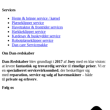
Søndag
12-18
Services
Hente & bringe service / kørsel
Plæneklipper service
Havetraktor & frontrider services
Hækkeklipper service
Kædesav & buskrydder service
Robotplæneklipper service
Dan care Servicepakke
Om Dan-redskaber
Dan-Redskaber
blev grundlagt i
2017
af
Joey
med en klar vision:
at levere
fantastisk og troværdig service
til
rimelige priser
. Vi er
en
specialiseret servicevirksomhed
, der beskæftiger sig
med
reparation, service og salg af havemaskiner
– både
til
private og erhverv
.
Følg os