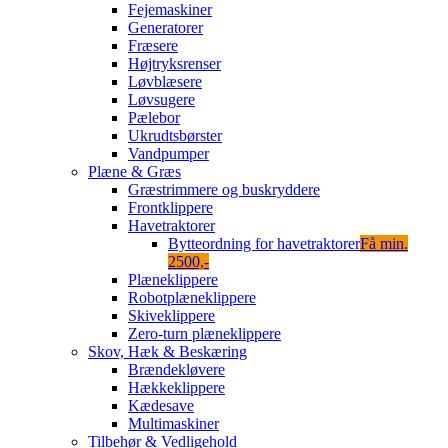
Fejemaskiner
Generatorer
Fræsere
Højtryksrenser
Løvblæsere
Løvsugere
Pælebor
Ukrudtsbørster
Vandpumper
Plæne & Græs
Græstrimmere og buskryddere
Frontklippere
Havetraktorer
Bytteordning for havetraktorer
Få min.
2500,-
Plæneklippere
Robotplæneklippere
Skiveklippere
Zero-turn plæneklippere
Skov, Hæk & Beskæring
Brændekløvere
Hækkeklippere
Kædesave
Multimaskiner
Tilbehør & Vedligehold