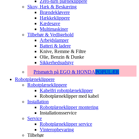
Zero-turn plæneklippere
Skov, Hæk & Beskæring
Brændekløvere
Hækkeklippere
Kædesave
Multimaskiner
Tilbehør & Vedligehold
Arbejdslamper
Batteri & ladere
Knive, Remme & Filtre
Olie, Benzin & Dunke
Sikkerhedsudstyr
Prismatch på EGO & HONDA
POPULÆR
Robotplæneklippere
Robotplæneklippere
Kabelfri robotplæneklipper
Robotplæneklipper med kabel
Installation
Robotplæneklipper montering
Installationsservice
Service
Robotplæneklipper service
Vinteropbevaring
Tilbehør