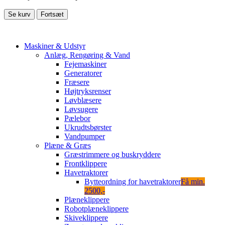
Se kurv
Fortsæt
Maskiner & Udstyr
Anlæg, Rengøring & Vand
Fejemaskiner
Generatorer
Fræsere
Højtryksrenser
Løvblæsere
Løvsugere
Pælebor
Ukrudtsbørster
Vandpumper
Plæne & Græs
Græstrimmere og buskryddere
Frontklippere
Havetraktorer
Bytteordning for havetraktorer
Få min.
2500,-
Plæneklippere
Robotplæneklippere
Skiveklippere