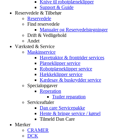
Knive til robotplæneklipper
Support & Guide
Reservedele & Tilbehør
Reservedele
Find reservedele
Manualer og Reservedelstegninger
Drift & Vedligehold
Andet
Værksted & Service
Maskinservice
Havetraktor & frontrider services
Plæneklipper service
Robotplæneklipper service
Hækkeklipper service
Kædesav & buskrydder service
Specialopgaver
Reperation
Trailer reparation
Serviceaftaler
Dan care Servicepakke
Hente & bringe service / kørsel
Tilmeld Dan Care
Mærker
CRAMER
DCK