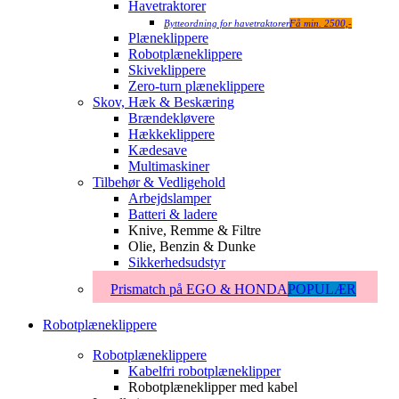
Havetraktorer
Bytteordning for havetraktorer
Få min. 2500,-
Plæneklippere
Robotplæneklippere
Skiveklippere
Zero-turn plæneklippere
Skov, Hæk & Beskæring
Brændekløvere
Hækkeklippere
Kædesave
Multimaskiner
Tilbehør & Vedligehold
Arbejdslamper
Batteri & ladere
Knive, Remme & Filtre
Olie, Benzin & Dunke
Sikkerhedsudstyr
Prismatch på EGO & HONDA
POPULÆR
Robotplæneklippere
Robotplæneklippere
Kabelfri robotplæneklipper
Robotplæneklipper med kabel