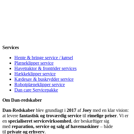
Mandag
8-12, 13-18
Tirsdag
8-12, 13-18
Onsdag
8-12, 13-18
Torsdag
8-12, 13-18
Fredag
8-12, 13-18
Lørdag
Lukket
Søndag
12-18
Services
Hente & bringe service / kørsel
Plæneklipper service
Havetraktor & frontrider services
Hækkeklipper service
Kædesav & buskrydder service
Robotplæneklipper service
Dan care Servicepakke
Om Dan-redskaber
Dan-Redskaber
blev grundlagt i
2017
af
Joey
med en klar vision:
at levere
fantastisk og troværdig service
til
rimelige priser
. Vi er
en
specialiseret servicevirksomhed
, der beskæftiger sig
med
reparation, service og salg af havemaskiner
– både
til
private og erhverv
.