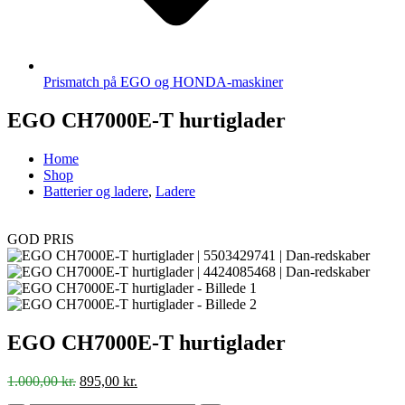
Prismatch på EGO og HONDA-maskiner
EGO CH7000E-T hurtiglader
Home
Shop
Batterier og ladere
,
Ladere
GOD PRIS
EGO CH7000E-T hurtiglader
Den
Den
1.000,00
kr.
895,00
kr.
oprindelige
aktuelle