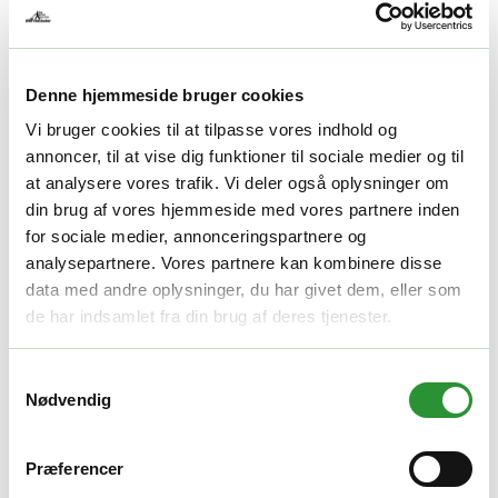
Yderligere information
Vægt
2,6 kg
Denne hjemmeside bruger cookies
Størrelse
28 × 23 × 19 cm
Vi bruger cookies til at tilpasse vores indhold og
Relaterede produkter
annoncer, til at vise dig funktioner til sociale medier og til
at analysere vores trafik. Vi deler også oplysninger om
din brug af vores hjemmeside med vores partnere inden
Ladere
for sociale medier, annonceringspartnere og
analysepartnere. Vores partnere kan kombinere disse
Cramer 48C2
data med andre oplysninger, du har givet dem, eller som
795,00
kr.
de har indsamlet fra din brug af deres tjenester.
Tilføj til kurv
Quick View
Samtykkevalg
Ladere
Nødvendig
Cramer 82CV06
Præferencer
2.395,00
kr.
Tilføj til kurv