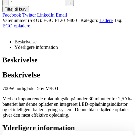
pris
pris
-
+
var:
er:
Tilføj til kurv
1.000,00 kr..
895,00 kr..
Facebook
Twitter
LinkedIn
Email
Varenummer (SKU):
EGO F120194001
Kategori:
Ladere
Tag:
EGO opladere
Beskrivelse
Yderligere information
Beskrivelse
Beskrivelse
700W hurtiglader 56v M/IOT
Med en imponerende opladningstid på under 30 minutter for 2,5Ah-
batteriet har denne oplader en integreret LED-opladningsindikator
og et intelligent batteristyringssystem. Denne blæserkølede oplader
giver den mest effektive opladning.
Yderligere information