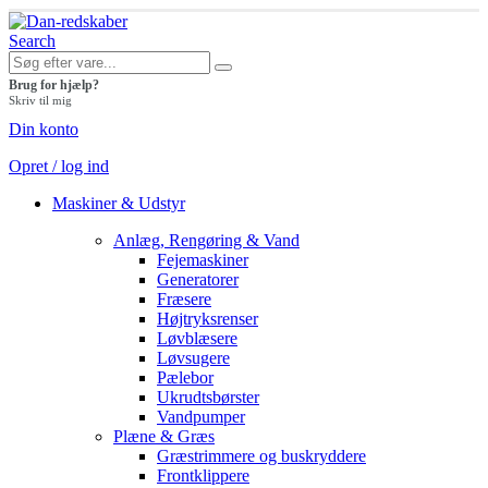
Search
Brug for hjælp?
Skriv til mig
Din konto
Opret / log ind
Maskiner & Udstyr
Anlæg, Rengøring & Vand
Fejemaskiner
Generatorer
Fræsere
Højtryksrenser
Løvblæsere
Løvsugere
Pælebor
Ukrudtsbørster
Vandpumper
Plæne & Græs
Græstrimmere og buskryddere
Frontklippere