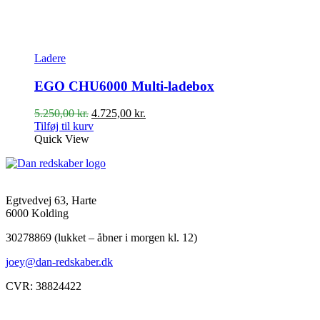
Ladere
EGO CHU6000 Multi-ladebox
Den
Den
5.250,00
kr.
4.725,00
kr.
oprindelige
aktuelle
Tilføj til kurv
pris
pris
Quick View
var:
er:
5.250,00 kr..
4.725,00 kr..
Egtvedvej 63, Harte
6000 Kolding
30278869 (lukket – åbner i morgen kl. 12)
joey@dan-redskaber.dk
CVR: 38824422
Åbningstider