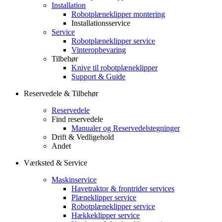
Installation
Robotplæneklipper montering
Installationsservice
Service
Robotplæneklipper service
Vinteropbevaring
Tilbehør
Knive til robotplæneklipper
Support & Guide
Reservedele & Tilbehør
Reservedele
Find reservedele
Manualer og Reservedelstegninger
Drift & Vedligehold
Andet
Værksted & Service
Maskinservice
Havetraktor & frontrider services
Plæneklipper service
Robotplæneklipper service
Hækkeklipper service