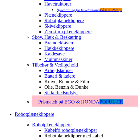
Havetraktorer
Bytteordning for havetraktorer
Få min. 2500,-
Plæneklippere
Robotplæneklippere
Skiveklippere
Zero-turn plæneklippere
Skov, Hæk & Beskæring
Brændekløvere
Hækkeklippere
Kædesave
Multimaskiner
Tilbehør & Vedligehold
Arbejdslamper
Batteri & ladere
Knive, Remme & Filtre
Olie, Benzin & Dunke
Sikkerhedsudstyr
Prismatch på EGO & HONDA
POPULÆR
Robotplæneklippere
Robotplæneklippere
Kabelfri robotplæneklipper
Robotplæneklipper med kabel