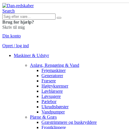
Search
Brug for hjælp?
Skriv til mig
Din konto
Opret / log ind
Maskiner & Udstyr
Anlæg, Rengøring & Vand
Fejemaskiner
Generatorer
Fræsere
Højtryksrenser
Løvblæsere
Løvsugere
Pælebor
Ukrudtsbørster
Vandpumper
Plæne & Græs
Græstrimmere og buskryddere
Frontklippere