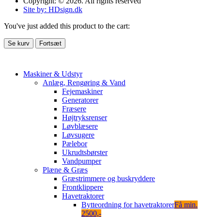
Copyright: © 2026. All rights reserved
Site by: HDsign.dk
You've just added this product to the cart:
Se kurv
Fortsæt
Maskiner & Udstyr
Anlæg, Rengøring & Vand
Fejemaskiner
Generatorer
Fræsere
Højtryksrenser
Løvblæsere
Løvsugere
Pælebor
Ukrudtsbørster
Vandpumper
Plæne & Græs
Græstrimmere og buskryddere
Frontklippere
Havetraktorer
Bytteordning for havetraktorer
Få min.
2500,-