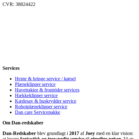
CVR: 38824422
Åbningstider
Mandag
8-12, 13-18
Tirsdag
8-12, 13-18
Onsdag
8-12, 13-18
Torsdag
8-12, 13-18
Fredag
8-12, 13-18
Lørdag
Lukket
Søndag
12-18
Services
Hente & bringe service / kørsel
Plæneklipper service
Havetraktor & frontrider services
Hækkeklipper service
Kædesav & buskrydder service
Robotplæneklipper service
Dan care Servicepakke
Om Dan-redskaber
Dan-Redskaber
blev grundlagt i
2017
af
Joey
med en klar vision:
at levere
fantastisk og troværdig service
til
rimelige priser
. Vi er