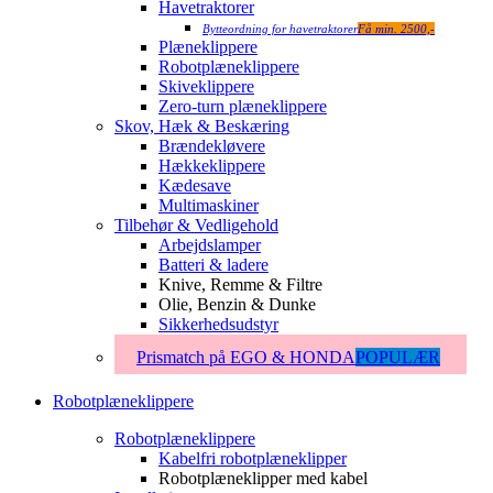
Havetraktorer
Bytteordning for havetraktorer
Få min. 2500,-
Plæneklippere
Robotplæneklippere
Skiveklippere
Zero-turn plæneklippere
Skov, Hæk & Beskæring
Brændekløvere
Hækkeklippere
Kædesave
Multimaskiner
Tilbehør & Vedligehold
Arbejdslamper
Batteri & ladere
Knive, Remme & Filtre
Olie, Benzin & Dunke
Sikkerhedsudstyr
Prismatch på EGO & HONDA
POPULÆR
Robotplæneklippere
Robotplæneklippere
Kabelfri robotplæneklipper
Robotplæneklipper med kabel