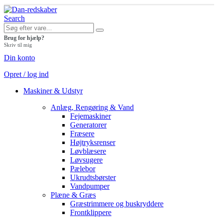
Search
Brug for hjælp?
Skriv til mig
Din konto
Opret / log ind
Maskiner & Udstyr
Anlæg, Rengøring & Vand
Fejemaskiner
Generatorer
Fræsere
Højtryksrenser
Løvblæsere
Løvsugere
Pælebor
Ukrudtsbørster
Vandpumper
Plæne & Græs
Græstrimmere og buskryddere
Frontklippere