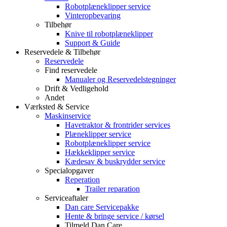
Robotplæneklipper service
Vinteropbevaring
Tilbehør
Knive til robotplæneklipper
Support & Guide
Reservedele & Tilbehør
Reservedele
Find reservedele
Manualer og Reservedelstegninger
Drift & Vedligehold
Andet
Værksted & Service
Maskinservice
Havetraktor & frontrider services
Plæneklipper service
Robotplæneklipper service
Hækkeklipper service
Kædesav & buskrydder service
Specialopgaver
Reperation
Trailer reparation
Serviceaftaler
Dan care Servicepakke
Hente & bringe service / kørsel
Tilmeld Dan Care