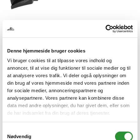
EGO AMP3800T bioplug
Denne hjemmeside bruger cookies
675,00
kr.
Vi bruger cookies til at tilpasse vores indhold og
-
+
annoncer, til at vise dig funktioner til sociale medier og til
Tilføj til kurv
at analysere vores trafik. Vi deler også oplysninger om
Facebook
Twitter
LinkedIn
Email
din brug af vores hjemmeside med vores partnere inden
Varenummer (SKU):
AMP3800T
Kategori:
Tilbehør til
for sociale medier, annonceringspartnere og
havetraktorer
Tag:
EGO Havetraktorer
analysepartnere. Vores partnere kan kombinere disse
data med andre oplysninger, du har givet dem, eller som
Beskrivelse
de har indsamlet fra din brug af deres tjenester.
Yderligere information
Beskrivelse
Samtykkevalg
Nødvendig