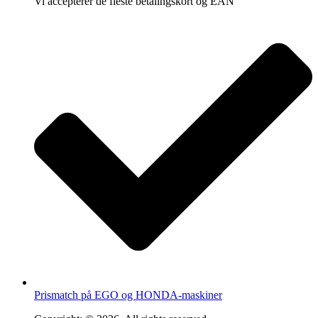
Vi accepterer de fleste betalingskort og EAN
Prismatch på EGO og HONDA-maskiner