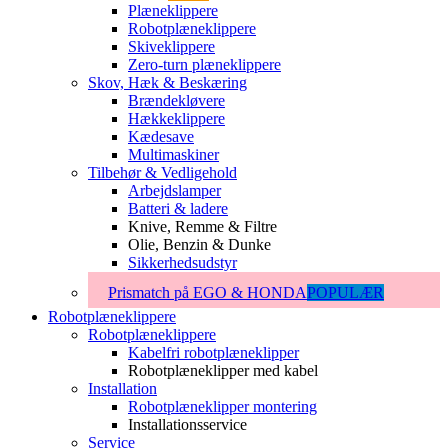
Plæneklippere
Robotplæneklippere
Skiveklippere
Zero-turn plæneklippere
Skov, Hæk & Beskæring
Brændekløvere
Hækkeklippere
Kædesave
Multimaskiner
Tilbehør & Vedligehold
Arbejdslamper
Batteri & ladere
Knive, Remme & Filtre
Olie, Benzin & Dunke
Sikkerhedsudstyr
Prismatch på EGO & HONDA
POPULÆR
Robotplæneklippere
Robotplæneklippere
Kabelfri robotplæneklipper
Robotplæneklipper med kabel
Installation
Robotplæneklipper montering
Installationsservice
Service