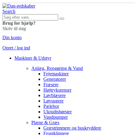
Search
Brug for hjælp?
Skriv til mig
Din konto
Opret / log ind
Maskiner & Udstyr
Anlæg, Rengøring & Vand
Fejemaskiner
Generatorer
Fræsere
Højtryksrenser
Løvblæsere
Løvsugere
Pælebor
Ukrudtsbørster
Vandpumper
Plæne & Græs
Græstrimmere og buskryddere
Frontklippere