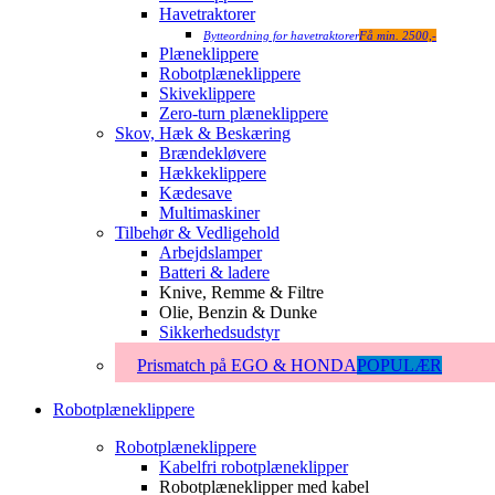
Havetraktorer
Bytteordning for havetraktorer
Få min. 2500,-
Plæneklippere
Robotplæneklippere
Skiveklippere
Zero-turn plæneklippere
Skov, Hæk & Beskæring
Brændekløvere
Hækkeklippere
Kædesave
Multimaskiner
Tilbehør & Vedligehold
Arbejdslamper
Batteri & ladere
Knive, Remme & Filtre
Olie, Benzin & Dunke
Sikkerhedsudstyr
Prismatch på EGO & HONDA
POPULÆR
Robotplæneklippere
Robotplæneklippere
Kabelfri robotplæneklipper
Robotplæneklipper med kabel