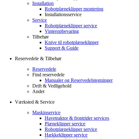
Installation
Robotplæneklipper montering
Installationsservice
Service
Robotplæneklipper service
Vinteropbevaring
Tilbehør
Knive til robotplæneklipper
Support & Guide
Reservedele & Tilbehør
Reservedele
Find reservedele
Manualer og Reservedelstegninger
Drift & Vedligehold
Andet
Værksted & Service
Maskinservice
Havetraktor & frontrider services
Plæneklipper service
Robotplæneklipper service
Hækkeklipper service