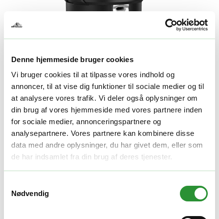
Denne hjemmeside bruger cookies
Vi bruger cookies til at tilpasse vores indhold og
annoncer, til at vise dig funktioner til sociale medier og til
at analysere vores trafik. Vi deler også oplysninger om
din brug af vores hjemmeside med vores partnere inden
for sociale medier, annonceringspartnere og
analysepartnere. Vores partnere kan kombinere disse
EGO AH1620 trimmerhoved
data med andre oplysninger, du har givet dem, eller som
de har indsamlet fra din brug af deres tjenester.
300,00
kr.
-
+
Samtykkevalg
Tilføj til kurv
Nødvendig
Facebook
Twitter
LinkedIn
Email
Varenummer (SKU):
EGO FE10013002
Kategori:
Græstrimmere
tilbehør
Tag:
EGO græstrimmere og buskryddere tilbehør