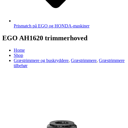
Prismatch på EGO og HONDA-maskiner
EGO AH1620 trimmerhoved
Home
Shop
Græstrimmere og buskryddere
,
Græstrimmere
,
Græstrimmere
tilbehør