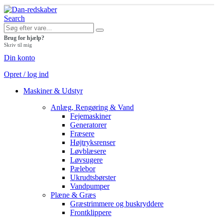
Search
Brug for hjælp?
Skriv til mig
Din konto
Opret / log ind
Maskiner & Udstyr
Anlæg, Rengøring & Vand
Fejemaskiner
Generatorer
Fræsere
Højtryksrenser
Løvblæsere
Løvsugere
Pælebor
Ukrudtsbørster
Vandpumper
Plæne & Græs
Græstrimmere og buskryddere
Frontklippere