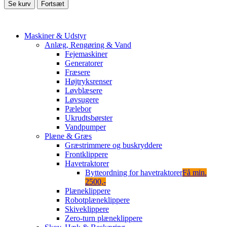
Se kurv
Fortsæt
Maskiner & Udstyr
Anlæg, Rengøring & Vand
Fejemaskiner
Generatorer
Fræsere
Højtryksrenser
Løvblæsere
Løvsugere
Pælebor
Ukrudtsbørster
Vandpumper
Plæne & Græs
Græstrimmere og buskryddere
Frontklippere
Havetraktorer
Bytteordning for havetraktorer
Få min.
2500,-
Plæneklippere
Robotplæneklippere
Skiveklippere
Zero-turn plæneklippere