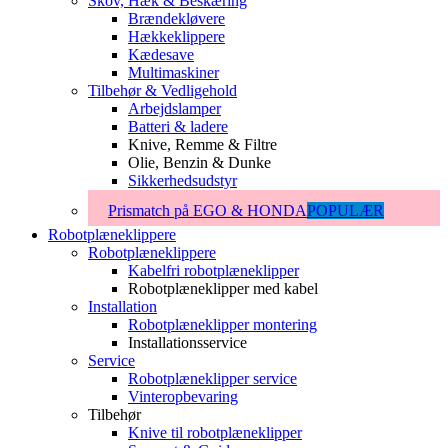
Skov, Hæk & Beskæring
Brændekløvere
Hækkeklippere
Kædesave
Multimaskiner
Tilbehør & Vedligehold
Arbejdslamper
Batteri & ladere
Knive, Remme & Filtre
Olie, Benzin & Dunke
Sikkerhedsudstyr
Prismatch på EGO & HONDA
POPULÆR
Robotplæneklippere
Robotplæneklippere
Kabelfri robotplæneklipper
Robotplæneklipper med kabel
Installation
Robotplæneklipper montering
Installationsservice
Service
Robotplæneklipper service
Vinteropbevaring
Tilbehør
Knive til robotplæneklipper