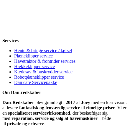
Tirsdag
8-12, 13-18
Onsdag
8-12, 13-18
Torsdag
8-12, 13-18
Fredag
8-12, 13-18
Lørdag
Lukket
Søndag
12-18
Services
Hente & bringe service / kørsel
Plæneklipper service
Havetraktor & frontrider services
Hækkeklipper service
Kædesav & buskrydder service
Robotplæneklipper service
Dan care Servicepakke
Om Dan-redskaber
Dan-Redskaber
blev grundlagt i
2017
af
Joey
med en klar vision:
at levere
fantastisk og troværdig service
til
rimelige priser
. Vi er
en
specialiseret servicevirksomhed
, der beskæftiger sig
med
reparation, service og salg af havemaskiner
– både
til
private og erhverv
.