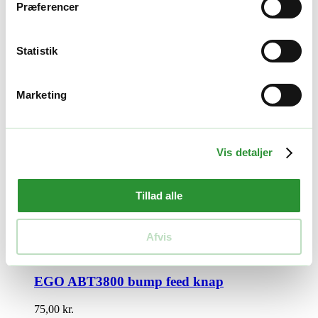
Præferencer
Beskrivelse
Yderligere information
Statistik
Beskrivelse
Marketing
AH1620 trimmerhovede m/2,4 mm x 4 m line til ST1610E-T
Yderligere information
Vis detaljer
Vægt
1 kg
Tillad alle
Relaterede produkter
Afvis
Græstrimmere tilbehør
EGO ABT3800 bump feed knap
75,00
kr.