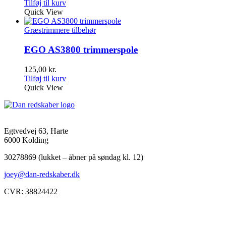
Tilføj til kurv
Quick View
Græstrimmere tilbehør
EGO AS3800 trimmerspole
125,00
kr.
Tilføj til kurv
Quick View
Egtvedvej 63, Harte
6000 Kolding
30278869 (lukket – åbner på søndag kl. 12)
joey@dan-redskaber.dk
CVR: 38824422
Åbningstider
Mandag
8-12, 13-18