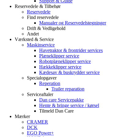
Support & Guide
Reservedele & Tilbehør
Reservedele
Find reservedele
Manualer og Reservedelstegninger
Drift & Vedligehold
Andet
Værksted & Service
Maskinservice
Havetraktor & frontrider services
Plæneklipper service
Robotplæneklipper service
Hækkeklipper service
Kædesav & buskrydder service
Specialopgaver
Reperation
Trailer reparation
Serviceaftaler
Dan care Servicepakke
Hente & bringe service / kørsel
Tilmeld Dan Care
Mærker
CRAMER
DCK
EGO Power+