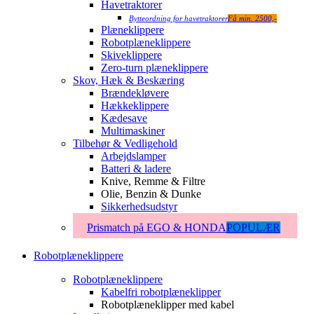
Havetraktorer
Bytteordning for havetraktorer
Få min. 2500,-
Plæneklippere
Robotplæneklippere
Skiveklippere
Zero-turn plæneklippere
Skov, Hæk & Beskæring
Brændekløvere
Hækkeklippere
Kædesave
Multimaskiner
Tilbehør & Vedligehold
Arbejdslamper
Batteri & ladere
Knive, Remme & Filtre
Olie, Benzin & Dunke
Sikkerhedsudstyr
Prismatch på EGO & HONDA
POPULÆR
Robotplæneklippere
Robotplæneklippere
Kabelfri robotplæneklipper
Robotplæneklipper med kabel