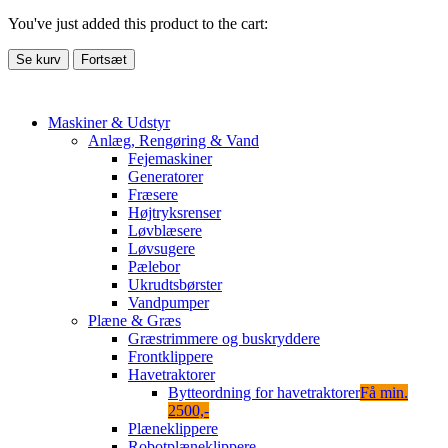
You've just added this product to the cart:
Se kurv
Fortsæt
Maskiner & Udstyr
Anlæg, Rengøring & Vand
Fejemaskiner
Generatorer
Fræsere
Højtryksrenser
Løvblæsere
Løvsugere
Pælebor
Ukrudtsbørster
Vandpumper
Plæne & Græs
Græstrimmere og buskryddere
Frontklippere
Havetraktorer
Bytteordning for havetraktorer
Få min.
2500,-
Plæneklippere
Robotplæneklippere