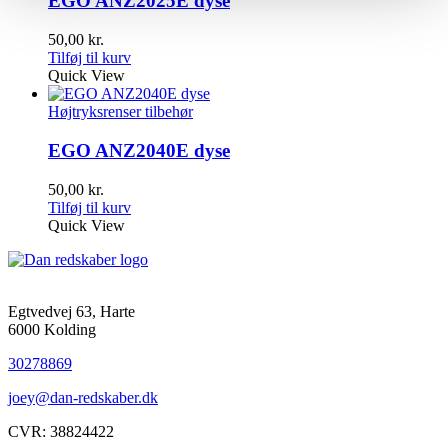
EGO ANZ2025E dyse
50,00
kr.
Tilføj til kurv
Quick View
Højtryksrenser tilbehør
EGO ANZ2040E dyse
50,00
kr.
Tilføj til kurv
Quick View
Egtvedvej 63, Harte
6000 Kolding
30278869
joey@dan-redskaber.dk
CVR: 38824422