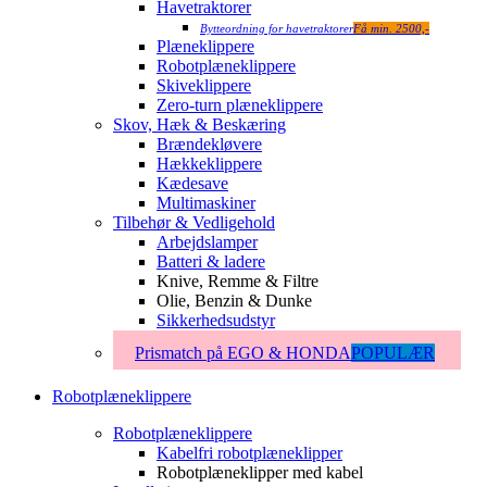
Havetraktorer
Bytteordning for havetraktorer
Få min. 2500,-
Plæneklippere
Robotplæneklippere
Skiveklippere
Zero-turn plæneklippere
Skov, Hæk & Beskæring
Brændekløvere
Hækkeklippere
Kædesave
Multimaskiner
Tilbehør & Vedligehold
Arbejdslamper
Batteri & ladere
Knive, Remme & Filtre
Olie, Benzin & Dunke
Sikkerhedsudstyr
Prismatch på EGO & HONDA
POPULÆR
Robotplæneklippere
Robotplæneklippere
Kabelfri robotplæneklipper
Robotplæneklipper med kabel