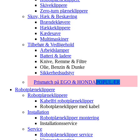
Skiveklippere
Zero-turn plæneklippere
Skov, Hæk & Beskæring
Brændekløvere
Hækkeklippere
Kædesave
Multimaskiner
Tilbehør & Vedligehold
Arbejdslamper
Batteri & ladere
Knive, Remme & Filtre
Olie, Benzin & Dunke
Sikkerhedsudstyr
Prismatch på EGO & HONDA
POPULÆR
Robotplæneklippere
Robotplæneklippere
Kabelfri robotplæneklipper
Robotplæneklipper med kabel
Installation
Robotplæneklipper montering
Installationsservice
Service
Robotplæneklipper service