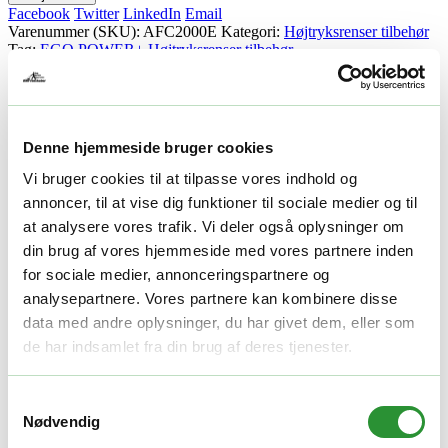
Facebook
Twitter
LinkedIn
Email
Varenummer (SKU):
AFC2000E
Kategori:
Højtryksrenser tilbehør
Tag:
EGO POWER+ Højtryksrenser tilbehør
Beskrivelse
Yderligere information
Denne hjemmeside bruger cookies
Beskrivelse
Vi bruger cookies til at tilpasse vores indhold og
annoncer, til at vise dig funktioner til sociale medier og til
PREMIUM SKUMKANON TIL HPW2000E
at analysere vores trafik. Vi deler også oplysninger om
Yderligere information
din brug af vores hjemmeside med vores partnere inden
for sociale medier, annonceringspartnere og
analysepartnere. Vores partnere kan kombinere disse
Vægt
1 kg
data med andre oplysninger, du har givet dem, eller som
Relaterede produkter
de har indsamlet fra din brug af deres tjenester.
Samtykkevalg
Højtryksrenser tilbehør
Nødvendig