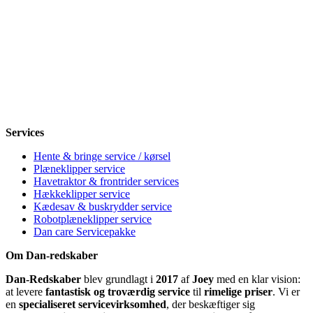
Åbningstider
Mandag
8-12, 13-18
Tirsdag
8-12, 13-18
Onsdag
8-12, 13-18
Torsdag
8-12, 13-18
Fredag
8-12, 13-18
Lørdag
Lukket
Søndag
12-18
Services
Hente & bringe service / kørsel
Plæneklipper service
Havetraktor & frontrider services
Hækkeklipper service
Kædesav & buskrydder service
Robotplæneklipper service
Dan care Servicepakke
Om Dan-redskaber
Dan-Redskaber
blev grundlagt i
2017
af
Joey
med en klar vision:
at levere
fantastisk og troværdig service
til
rimelige priser
. Vi er
en
specialiseret servicevirksomhed
, der beskæftiger sig