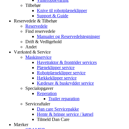
Vinteropbevaring
Tilbehør
Knive til robotplæneklipper
Support & Guide
Reservedele & Tilbehør
Reservedele
Find reservedele
Manualer og Reservedelstegninger
Drift & Vedligehold
Andet
Værksted & Service
Maskinservice
Havetraktor & frontrider services
Plæneklipper service
Robotplæneklipper service
Hækkeklipper service
Kædesav & buskrydder service
Specialopgaver
Reperation
Trailer reparation
Serviceaftaler
Dan care Servicepakke
Hente & bringe service / kørsel
Tilmeld Dan Care
Mærker