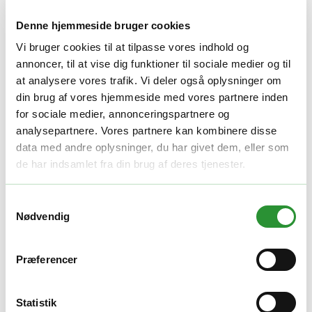
Denne hjemmeside bruger cookies
Vi bruger cookies til at tilpasse vores indhold og
EGO ACA1000 adapter
annoncer, til at vise dig funktioner til sociale medier og til
at analysere vores trafik. Vi deler også oplysninger om
1.250,00
kr.
din brug af vores hjemmeside med vores partnere inden
for sociale medier, annonceringspartnere og
-
+
analysepartnere. Vores partnere kan kombinere disse
Tilføj til kurv
data med andre oplysninger, du har givet dem, eller som
Facebook
Twitter
LinkedIn
Email
Varenummer (SKU):
EGO 0220158001
Kategori:
Batteri adaptere
de har indsamlet fra din brug af deres tjenester.
Beskrivelse
Samtykkevalg
Yderligere information
Nødvendig
Beskrivelse
Præferencer
Adapter til CH5500E
Indsæt i din hurtiglader for at tilslutte strøm til din multiport-
Statistik
opladekasse.