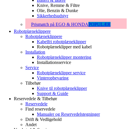
Batteri & ladere
Knive, Remme & Filtre
Olie, Benzin & Dunke
Sikkerhedsudstyr
Prismatch på EGO & HONDA
POPULÆR
Robotplæneklippere
Robotplæneklippere
Kabelfri robotplæneklipper
Robotplæneklipper med kabel
Installation
Robotplæneklipper montering
Installationsservice
Service
Robotplæneklipper service
Vinteropbevaring
Tilbehør
Knive til robotplæneklipper
Support & Guide
Reservedele & Tilbehør
Reservedele
Find reservedele
Manualer og Reservedelstegninger
Drift & Vedligehold
Andet