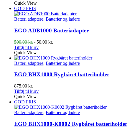
Quick View
GOD PRIS
Batteri adaptere
,
Batterier og ladere
EGO ADB1000 Batteriadapter
Den
Den
500,00
kr.
450,00
kr.
oprindelige
aktuelle
Tilføj til kurv
pris
pris
Quick View
var:
er:
500,00 kr..
450,00 kr..
Batteri adaptere
,
Batterier og ladere
EGO BHX1000 Rygbåret batteriholder
875,00
kr.
Tilføj til kurv
Quick View
GOD PRIS
Batteri adaptere
,
Batterier og ladere
EGO BHX1000-K0002 Rygbåret batteriholder