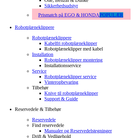
Olie, Benzin & Dunke
Sikkerhedsudstyr
Prismatch på EGO & HONDA
POPULÆR
Robotplæneklippere
Robotplæneklippere
Kabelfri robotplæneklipper
Robotplæneklipper med kabel
Installation
Robotplæneklipper montering
Installationsservice
Service
Robotplæneklipper service
Vinteropbevaring
Tilbehør
Knive til robotplæneklipper
Support & Guide
Reservedele & Tilbehør
Reservedele
Find reservedele
Manualer og Reservedelstegninger
Drift & Vedligehold