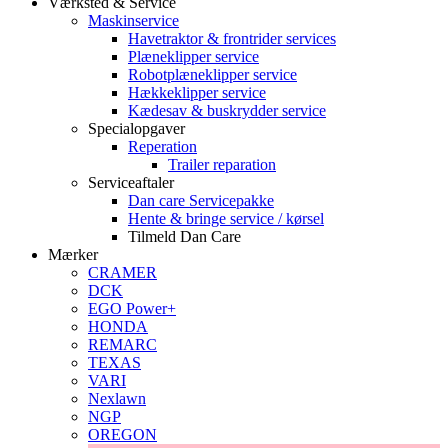
Værksted & Service
Maskinservice
Havetraktor & frontrider services
Plæneklipper service
Robotplæneklipper service
Hækkeklipper service
Kædesav & buskrydder service
Specialopgaver
Reperation
Trailer reparation
Serviceaftaler
Dan care Servicepakke
Hente & bringe service / kørsel
Tilmeld Dan Care
Mærker
CRAMER
DCK
EGO Power+
HONDA
REMARC
TEXAS
VARI
Nexlawn
NGP
OREGON