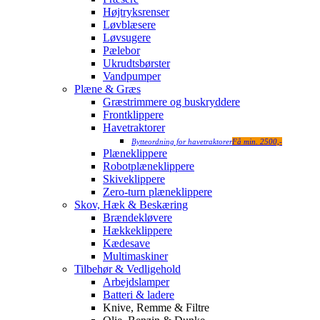
Højtryksrenser
Løvblæsere
Løvsugere
Pælebor
Ukrudtsbørster
Vandpumper
Plæne & Græs
Græstrimmere og buskryddere
Frontklippere
Havetraktorer
Bytteordning for havetraktorer
Få min. 2500,-
Plæneklippere
Robotplæneklippere
Skiveklippere
Zero-turn plæneklippere
Skov, Hæk & Beskæring
Brændekløvere
Hækkeklippere
Kædesave
Multimaskiner
Tilbehør & Vedligehold
Arbejdslamper
Batteri & ladere
Knive, Remme & Filtre