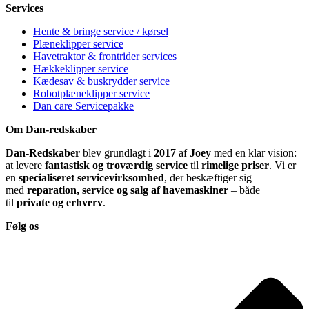
Services
Hente & bringe service / kørsel
Plæneklipper service
Havetraktor & frontrider services
Hækkeklipper service
Kædesav & buskrydder service
Robotplæneklipper service
Dan care Servicepakke
Om Dan-redskaber
Dan-Redskaber
blev grundlagt i
2017
af
Joey
med en klar vision:
at levere
fantastisk og troværdig service
til
rimelige priser
. Vi er
en
specialiseret servicevirksomhed
, der beskæftiger sig
med
reparation, service og salg af havemaskiner
– både
til
private og erhverv
.
Følg os