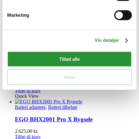
Yderligere information
Marketing
Vægt
1 kg
Vis detaljer
Relaterede produkter
Tillad alle
Batteri adaptere
Cramer 82V batteriadapter
Afvis
395,00
kr.
Tilføj til kurv
Quick View
Batteri adaptere
,
Batteri tilbehør
EGO BHX2001 Pro X Rygsele
2.625,00
kr.
Tilføj til kurv