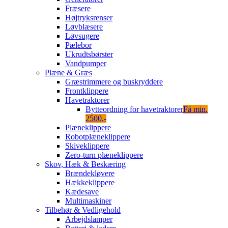
Fræsere
Højtryksrenser
Løvblæsere
Løvsugere
Pælebor
Ukrudtsbørster
Vandpumper
Plæne & Græs
Græstrimmere og buskryddere
Frontklippere
Havetraktorer
Bytteordning for havetraktorer
Få min.
2500,-
Plæneklippere
Robotplæneklippere
Skiveklippere
Zero-turn plæneklippere
Skov, Hæk & Beskæring
Brændekløvere
Hækkeklippere
Kædesave
Multimaskiner
Tilbehør & Vedligehold
Arbejdslamper