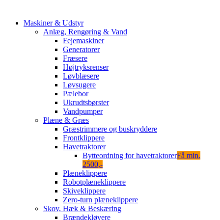
Maskiner & Udstyr
Anlæg, Rengøring & Vand
Fejemaskiner
Generatorer
Fræsere
Højtryksrenser
Løvblæsere
Løvsugere
Pælebor
Ukrudtsbørster
Vandpumper
Plæne & Græs
Græstrimmere og buskryddere
Frontklippere
Havetraktorer
Bytteordning for havetraktorer
Få min.
2500,-
Plæneklippere
Robotplæneklippere
Skiveklippere
Zero-turn plæneklippere
Skov, Hæk & Beskæring
Brændekløvere