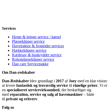
Onsdag
8-12, 13-18
Torsdag
8-12, 13-18
Fredag
8-12, 13-18
Lørdag
Lukket
Søndag
12-18
Services
Hente & bringe service / kørsel
Plæneklipper service
Havetraktor & frontrider services
Hækkeklipper service
Kædesav & buskrydder service
Robotplæneklipper service
Dan care Servicepakke
Om Dan-redskaber
Dan-Redskaber
blev grundlagt i
2017
af
Joey
med en klar vision:
at levere
fantastisk og troværdig service
til
rimelige priser
. Vi er
en
specialiseret servicevirksomhed
, der beskæftiger sig
med
reparation, service og salg af havemaskiner
– både
til
private og erhverv
.
Følg os