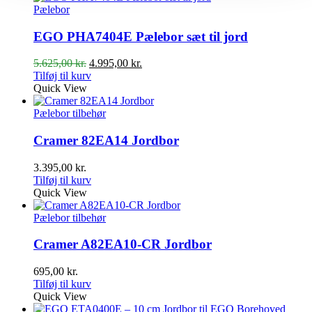
Pælebor
EGO PHA7404E Pælebor sæt til jord
Den
Den
5.625,00
kr.
4.995,00
kr.
oprindelige
aktuelle
Tilføj til kurv
pris
pris
Quick View
var:
er:
5.625,00 kr..
4.995,00 kr..
Pælebor tilbehør
Cramer 82EA14 Jordbor
3.395,00
kr.
Tilføj til kurv
Quick View
Pælebor tilbehør
Cramer A82EA10-CR Jordbor
695,00
kr.
Tilføj til kurv
Quick View