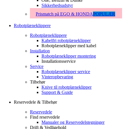
Olie, Benzin & Dunke
Sikkerhedsudstyr
Prismatch på EGO & HONDA
POPULÆR
Robotplæneklippere
Robotplæneklippere
Kabelfri robotplæneklipper
Robotplæneklipper med kabel
Installation
Robotplæneklipper montering
Installationsservice
Service
Robotplæneklipper service
Vinteropbevaring
Tilbehør
Knive til robotplæneklipper
Support & Guide
Reservedele & Tilbehør
Reservedele
Find reservedele
Manualer og Reservedelstegninger
Drift & Vedligehold