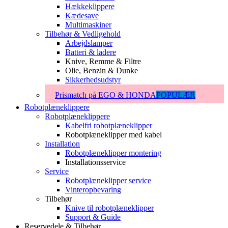
Hækkeklippere
Kædesave
Multimaskiner
Tilbehør & Vedligehold
Arbejdslamper
Batteri & ladere
Knive, Remme & Filtre
Olie, Benzin & Dunke
Sikkerhedsudstyr
Prismatch på EGO & HONDA
POPULÆR
Robotplæneklippere
Robotplæneklippere
Kabelfri robotplæneklipper
Robotplæneklipper med kabel
Installation
Robotplæneklipper montering
Installationsservice
Service
Robotplæneklipper service
Vinteropbevaring
Tilbehør
Knive til robotplæneklipper
Support & Guide
Reservedele & Tilbehør