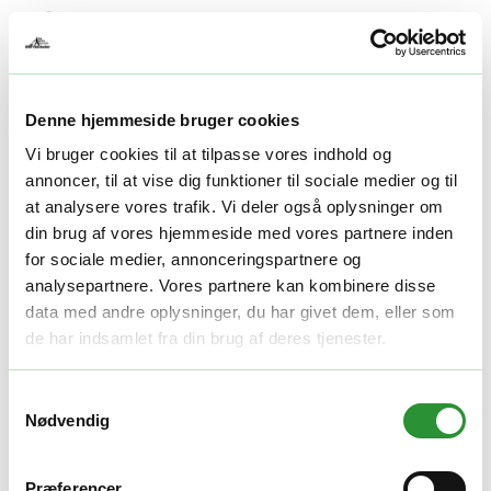
Denne hjemmeside bruger cookies
Vi bruger cookies til at tilpasse vores indhold og
annoncer, til at vise dig funktioner til sociale medier og til
at analysere vores trafik. Vi deler også oplysninger om
EGO ABE2000 FORLÆNGER
din brug af vores hjemmeside med vores partnere inden
for sociale medier, annonceringspartnere og
250,00
kr.
analysepartnere. Vores partnere kan kombinere disse
data med andre oplysninger, du har givet dem, eller som
-
+
de har indsamlet fra din brug af deres tjenester.
Tilføj til kurv
Facebook
Twitter
LinkedIn
Email
Varenummer (SKU):
FD10050003
Kategori:
Pælebor tilbehør
Tag:
Samtykkevalg
EGO pælebor
Nødvendig
Beskrivelse
Yderligere information
Præferencer