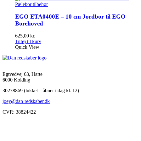
Pælebor tilbehør
EGO ETA0400E – 10 cm Jordbor til EGO
Borehoved
625,00
kr.
Tilføj til kurv
Quick View
Egtvedvej 63, Harte
6000 Kolding
30278869 (lukket – åbner i dag kl. 12)
joey@dan-redskaber.dk
CVR: 38824422
Åbningstider
Mandag
8-12, 13-18
Tirsdag
8-12, 13-18