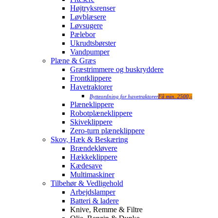
Højtryksrenser
Løvblæsere
Løvsugere
Pælebor
Ukrudtsbørster
Vandpumper
Plæne & Græs
Græstrimmere og buskryddere
Frontklippere
Havetraktorer
Bytteordning for havetraktorer
Få min. 2500,-
Plæneklippere
Robotplæneklippere
Skiveklippere
Zero-turn plæneklippere
Skov, Hæk & Beskæring
Brændekløvere
Hækkeklippere
Kædesave
Multimaskiner
Tilbehør & Vedligehold
Arbejdslamper
Batteri & ladere
Knive, Remme & Filtre