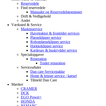
Reservedele
Find reservedele
Manualer og Reservedelstegninger
Drift & Vedligehold
Andet
Værksted & Service
Maskinservice
Havetraktor & frontrider services
Plæneklipper service
Robotplæneklipper service
Hækkeklipper service
Kædesav & buskrydder service
Specialopgaver
Reperation
Trailer reparation
Serviceaftaler
Dan care Servicepakke
Hente & bringe service / kørsel
Tilmeld Dan Care
Mærker
CRAMER
DCK
EGO Power+
HONDA
REMARC