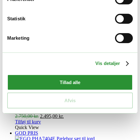
Beskrivelse
Statistik
50 CM FORLÆNGER TIL PHA7400E PÆLEBOR
Yderligere information
Marketing
Vægt
2 kg
Vis detaljer
Relaterede produkter
GOD PRIS
Tillad alle
Pælebor
Afvis
EGO PHA7400E Pælebor
Den
Den
2.750,00
kr.
2.495,00
kr.
oprindelige
aktuelle
Tilføj til kurv
pris
pris
Quick View
var:
er:
GOD PRIS
2.750,00 kr..
2.495,00 kr..