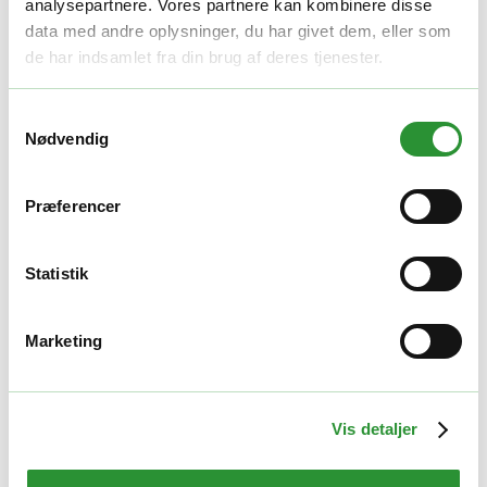
analysepartnere. Vores partnere kan kombinere disse
data med andre oplysninger, du har givet dem, eller som
de har indsamlet fra din brug af deres tjenester.
Samtykkevalg
Nødvendig
Ladere
Præferencer
Cramer 48C
545,00
kr.
Statistik
Tilføj til kurv
Quick View
GOD PRIS
Marketing
Vis detaljer