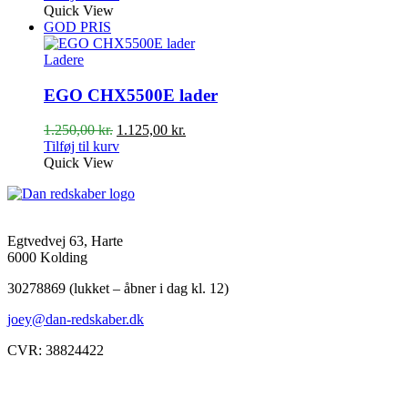
Quick View
GOD PRIS
Ladere
EGO CHX5500E lader
Den
Den
1.250,00
kr.
1.125,00
kr.
oprindelige
aktuelle
Tilføj til kurv
pris
pris
Quick View
var:
er:
1.250,00 kr..
1.125,00 kr..
Egtvedvej 63, Harte
6000 Kolding
30278869 (lukket – åbner i dag kl. 12)
joey@dan-redskaber.dk
CVR: 38824422
Åbningstider