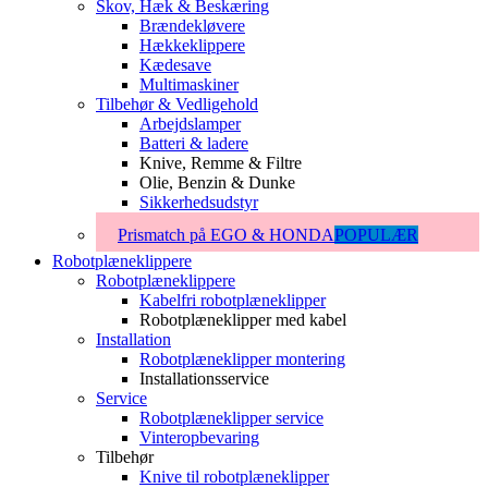
Skov, Hæk & Beskæring
Brændekløvere
Hækkeklippere
Kædesave
Multimaskiner
Tilbehør & Vedligehold
Arbejdslamper
Batteri & ladere
Knive, Remme & Filtre
Olie, Benzin & Dunke
Sikkerhedsudstyr
Prismatch på EGO & HONDA
POPULÆR
Robotplæneklippere
Robotplæneklippere
Kabelfri robotplæneklipper
Robotplæneklipper med kabel
Installation
Robotplæneklipper montering
Installationsservice
Service
Robotplæneklipper service
Vinteropbevaring
Tilbehør
Knive til robotplæneklipper