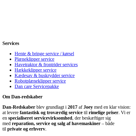
Mandag
8-12, 13-18
Tirsdag
8-12, 13-18
Onsdag
8-12, 13-18
Torsdag
8-12, 13-18
Fredag
8-12, 13-18
Lørdag
Lukket
Søndag
12-18
Services
Hente & bringe service / kørsel
Plæneklipper service
Havetraktor & frontrider services
Hækkeklipper service
Kædesav & buskrydder service
Robotplæneklipper service
Dan care Servicepakke
Om Dan-redskaber
Dan-Redskaber
blev grundlagt i
2017
af
Joey
med en klar vision:
at levere
fantastisk og troværdig service
til
rimelige priser
. Vi er
en
specialiseret servicevirksomhed
, der beskæftiger sig
med
reparation, service og salg af havemaskiner
– både
til
private og erhverv
.