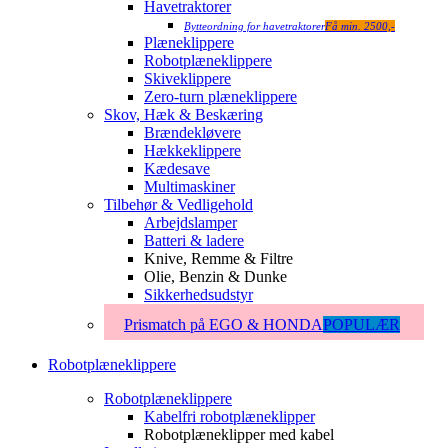
Havetraktorer
Bytteordning for havetraktorer
Få min. 2500,-
Plæneklippere
Robotplæneklippere
Skiveklippere
Zero-turn plæneklippere
Skov, Hæk & Beskæring
Brændekløvere
Hækkeklippere
Kædesave
Multimaskiner
Tilbehør & Vedligehold
Arbejdslamper
Batteri & ladere
Knive, Remme & Filtre
Olie, Benzin & Dunke
Sikkerhedsudstyr
Prismatch på EGO & HONDA
POPULÆR
Robotplæneklippere
Robotplæneklippere
Kabelfri robotplæneklipper
Robotplæneklipper med kabel