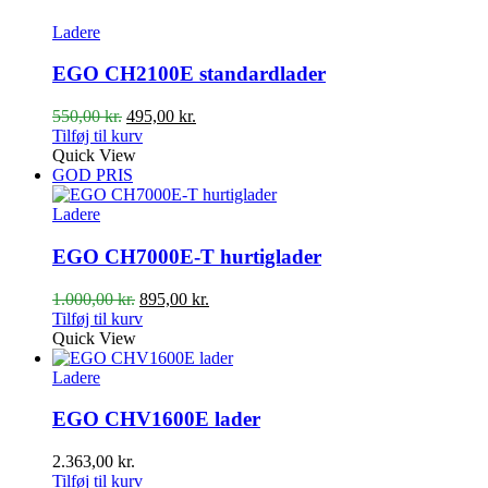
Ladere
EGO CH2100E standardlader
Den
Den
550,00
kr.
495,00
kr.
oprindelige
aktuelle
Tilføj til kurv
pris
pris
Quick View
var:
er:
GOD PRIS
550,00 kr..
495,00 kr..
Ladere
EGO CH7000E-T hurtiglader
Den
Den
1.000,00
kr.
895,00
kr.
oprindelige
aktuelle
Tilføj til kurv
pris
pris
Quick View
var:
er:
1.000,00 kr..
895,00 kr..
Ladere
EGO CHV1600E lader
2.363,00
kr.
Tilføj til kurv