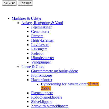
Se kurv
Fortsæt
Maskiner & Udstyr
Anlæg, Rengøring & Vand
Fejemaskiner
Generatorer
Fræsere
Højtryksrenser
Løvblæsere
Løvsugere
Pælebor
Ukrudtsbørster
Vandpumper
Plæne & Græs
Græstrimmere og buskryddere
Frontklippere
Havetraktorer
Bytteordning for havetraktorer
Få min.
2500,-
Plæneklippere
Robotplæneklippere
Skiveklippere
Zero-turn plæneklippere