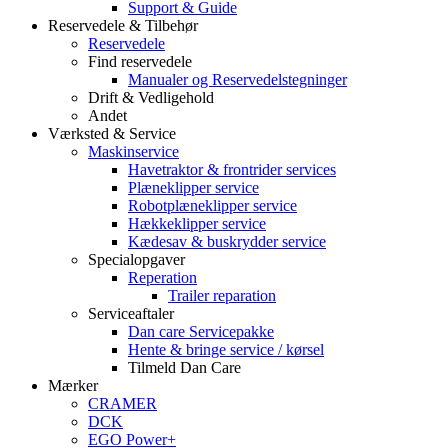
Support & Guide
Reservedele & Tilbehør
Reservedele
Find reservedele
Manualer og Reservedelstegninger
Drift & Vedligehold
Andet
Værksted & Service
Maskinservice
Havetraktor & frontrider services
Plæneklipper service
Robotplæneklipper service
Hækkeklipper service
Kædesav & buskrydder service
Specialopgaver
Reperation
Trailer reparation
Serviceaftaler
Dan care Servicepakke
Hente & bringe service / kørsel
Tilmeld Dan Care
Mærker
CRAMER
DCK
EGO Power+