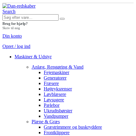
Search
Brug for hjælp?
Skriv til mig
Din konto
Opret / log ind
Maskiner & Udstyr
Anlæg, Rengøring & Vand
Fejemaskiner
Generatorer
Fræsere
Højtryksrenser
Løvblæsere
Løvsugere
Pælebor
Ukrudtsbørster
Vandpumper
Plæne & Græs
Græstrimmere og buskryddere
Frontklippere