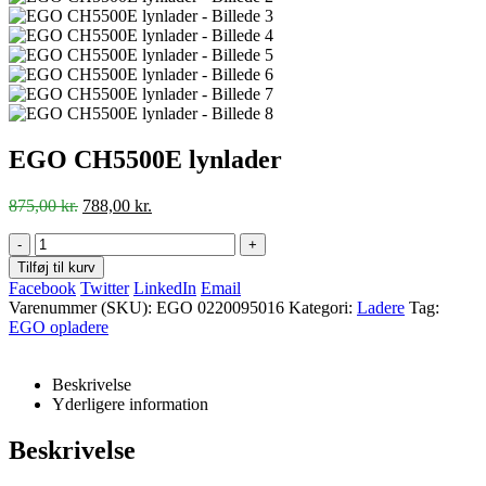
EGO CH5500E lynlader
Den
Den
875,00
kr.
788,00
kr.
oprindelige
aktuelle
pris
pris
-
+
var:
er:
Tilføj til kurv
875,00 kr..
788,00 kr..
Facebook
Twitter
LinkedIn
Email
Varenummer (SKU):
EGO 0220095016
Kategori:
Ladere
Tag:
EGO opladere
Beskrivelse
Yderligere information
Beskrivelse