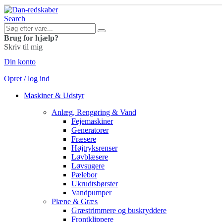
Search
Brug for hjælp?
Skriv til mig
Din konto
Opret / log ind
Maskiner & Udstyr
Anlæg, Rengøring & Vand
Fejemaskiner
Generatorer
Fræsere
Højtryksrenser
Løvblæsere
Løvsugere
Pælebor
Ukrudtsbørster
Vandpumper
Plæne & Græs
Græstrimmere og buskryddere
Frontklippere