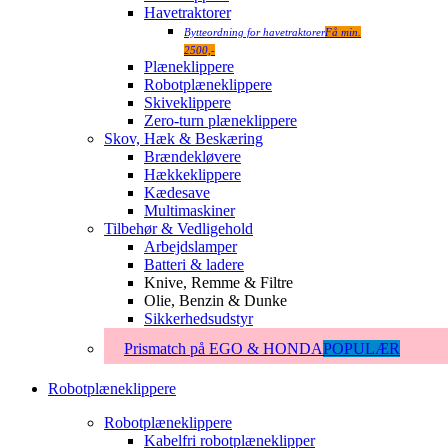
Havetraktorer
Bytteordning for havetraktorer
Få min.
2500,-
Plæneklippere
Robotplæneklippere
Skiveklippere
Zero-turn plæneklippere
Skov, Hæk & Beskæring
Brændekløvere
Hækkeklippere
Kædesave
Multimaskiner
Tilbehør & Vedligehold
Arbejdslamper
Batteri & ladere
Knive, Remme & Filtre
Olie, Benzin & Dunke
Sikkerhedsudstyr
Prismatch på EGO & HONDA
POPULÆR
Robotplæneklippere
Robotplæneklippere
Kabelfri robotplæneklipper