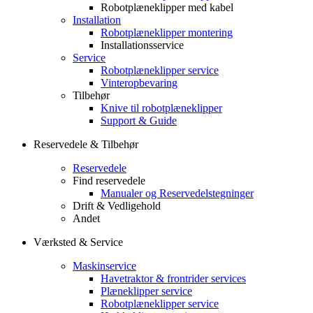
Robotplæneklipper med kabel
Installation
Robotplæneklipper montering
Installationsservice
Service
Robotplæneklipper service
Vinteropbevaring
Tilbehør
Knive til robotplæneklipper
Support & Guide
Reservedele & Tilbehør
Reservedele
Find reservedele
Manualer og Reservedelstegninger
Drift & Vedligehold
Andet
Værksted & Service
Maskinservice
Havetraktor & frontrider services
Plæneklipper service
Robotplæneklipper service