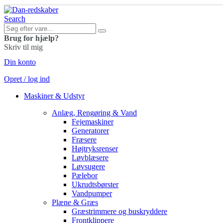
Search
Brug for hjælp?
Skriv til mig
Din konto
Opret / log ind
Maskiner & Udstyr
Anlæg, Rengøring & Vand
Fejemaskiner
Generatorer
Fræsere
Højtryksrenser
Løvblæsere
Løvsugere
Pælebor
Ukrudtsbørster
Vandpumper
Plæne & Græs
Græstrimmere og buskryddere
Frontklippere