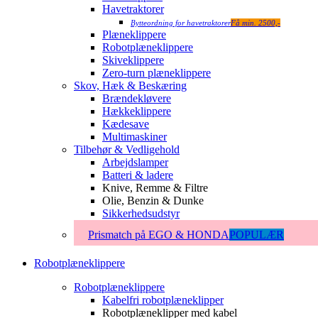
Havetraktorer
Bytteordning for havetraktorer
Få min. 2500,-
Plæneklippere
Robotplæneklippere
Skiveklippere
Zero-turn plæneklippere
Skov, Hæk & Beskæring
Brændekløvere
Hækkeklippere
Kædesave
Multimaskiner
Tilbehør & Vedligehold
Arbejdslamper
Batteri & ladere
Knive, Remme & Filtre
Olie, Benzin & Dunke
Sikkerhedsudstyr
Prismatch på EGO & HONDA
POPULÆR
Robotplæneklippere
Robotplæneklippere
Kabelfri robotplæneklipper
Robotplæneklipper med kabel