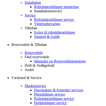
Installation
Robotplæneklipper montering
Installationsservice
Service
Robotplæneklipper service
Vinteropbevaring
Tilbehør
Knive til robotplæneklipper
Support & Guide
Reservedele & Tilbehør
Reservedele
Find reservedele
Manualer og Reservedelstegninger
Drift & Vedligehold
Andet
Værksted & Service
Maskinservice
Havetraktor & frontrider services
Plæneklipper service
Robotplæneklipper service
Hækkeklipper service