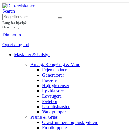
Search
Brug for hjælp?
Skriv til mig
Din konto
Opret / log ind
Maskiner & Udstyr
Anlæg, Rengøring & Vand
Fejemaskiner
Generatorer
Fræsere
Højtryksrenser
Løvblæsere
Løvsugere
Pælebor
Ukrudtsbørster
Vandpumper
Plæne & Græs
Græstrimmere og buskryddere
Frontklippere