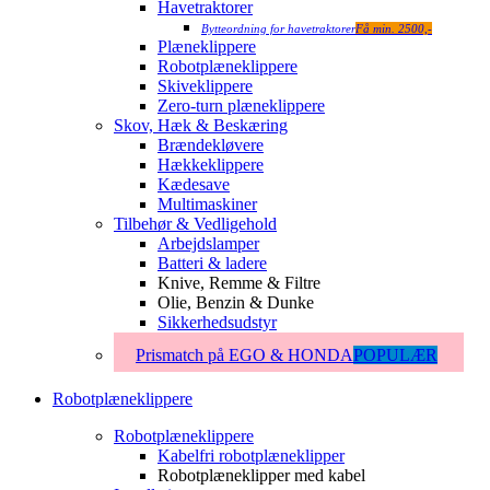
Havetraktorer
Bytteordning for havetraktorer
Få min. 2500,-
Plæneklippere
Robotplæneklippere
Skiveklippere
Zero-turn plæneklippere
Skov, Hæk & Beskæring
Brændekløvere
Hækkeklippere
Kædesave
Multimaskiner
Tilbehør & Vedligehold
Arbejdslamper
Batteri & ladere
Knive, Remme & Filtre
Olie, Benzin & Dunke
Sikkerhedsudstyr
Prismatch på EGO & HONDA
POPULÆR
Robotplæneklippere
Robotplæneklippere
Kabelfri robotplæneklipper
Robotplæneklipper med kabel