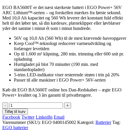
EGO BA5600T er det næst stærkeste batteri i EGO Power+ 56V
ARC Lithium™-serien – og forskellen mærkes fra første sekund.
Med 10,0 Ah kapacitet og 560 Wh leverer det konstant fuld effekt
helt til det løber tør, så din kædesav, plæneklipper eller løvblæser
yder det samme i minut ét som i minut hundrede.
56V og 10,0 Ah (560 Wh) til de mest krævende haveopgaver
Keep Cool™-teknologi reducerer varmeudvikling og
forlænger levetiden
Op til 1.600 m² klipning, 280 min. trimning eller 600 snit pr.
opladning
Hurtigladet på blot 70 minutter (190 min. med
standardoplader)
5-trins LED-indikator viser resterende strøm i trin på 20%
Passer til alle maskiner i EGO Power+ 56V-serien
Køb dit EGO BA5600T online hos Dan-Redskaber – ægte EGO
Power+ kvalitet og 3 års garanti til privatbrugere.
-
+
Tilføj til kurv
Facebook
Twitter
LinkedIn
Email
Varenummer (SKU):
EGO 0400145002
Kategori:
Batterier
Tag:
EGO batterier