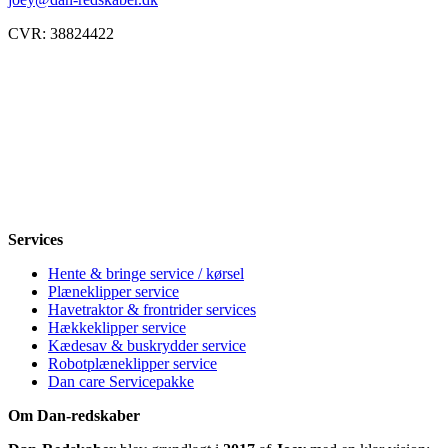
CVR: 38824422
Åbningstider
Mandag
8-12, 13-18
Tirsdag
8-12, 13-18
Onsdag
8-12, 13-18
Torsdag
8-12, 13-18
Fredag
8-12, 13-18
Lørdag
Lukket
Søndag
12-18
Services
Hente & bringe service / kørsel
Plæneklipper service
Havetraktor & frontrider services
Hækkeklipper service
Kædesav & buskrydder service
Robotplæneklipper service
Dan care Servicepakke
Om Dan-redskaber