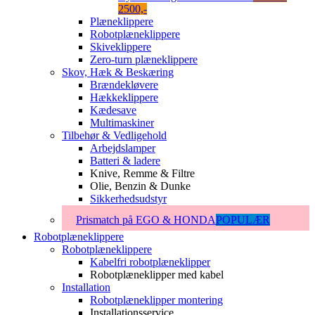
2500,-
Plæneklippere
Robotplæneklippere
Skiveklippere
Zero-turn plæneklippere
Skov, Hæk & Beskæring
Brændekløvere
Hækkeklippere
Kædesave
Multimaskiner
Tilbehør & Vedligehold
Arbejdslamper
Batteri & ladere
Knive, Remme & Filtre
Olie, Benzin & Dunke
Sikkerhedsudstyr
Prismatch på EGO & HONDA
POPULÆR
Robotplæneklippere
Robotplæneklippere
Kabelfri robotplæneklipper
Robotplæneklipper med kabel
Installation
Robotplæneklipper montering
Installationsservice