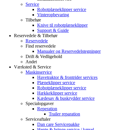
Service
Robotplæneklipper service
Vinteropbevaring
Tilbehør
Knive til robotplæneklipper
Support & Guide
Reservedele & Tilbehør
Reservedele
Find reservedele
Manualer og Reservedelstegninger
Drift & Vedligehold
Andet
Værksted & Service
Maskinservice
Havetraktor & frontrider services
Plæneklipper service
Robotplæneklipper service
Hækkeklipper service
Kædesav & buskrydder service
Specialopgaver
Reperation
Trailer reparation
Serviceaftaler
Dan care Servicepakke
Hente & bringe service / kørsel