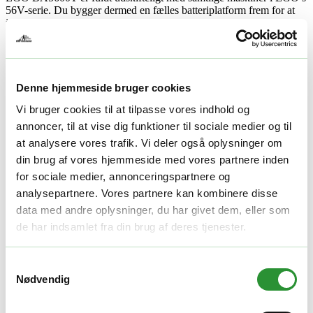
56V-serie. Du bygger dermed en fælles batteriplatform frem for at
investere i separate batterier til hvert redskab – fra plæneklipper og
trimmer til kædesav og løvblæser. Det gør dit setup mere fleksibelt
og økonomisk i længden. Den opgraderede brændstofmåler med 5
lysende segmenter viser den resterende kapacitet i trin på 20%, så du
aldrig bliver overrasket midt i et job.
Denne hjemmeside bruger cookies
Hurtig opladning og praktiske mål
Vi bruger cookies til at tilpasse vores indhold og
annoncer, til at vise dig funktioner til sociale medier og til
Opladetiden er 190 minutter med standardopladeren, men med
at analysere vores trafik. Vi deler også oplysninger om
EGO’s hurtiglader er batteriet fuldt opladet igen på blot 70 minutter.
din brug af vores hjemmeside med vores partnere inden
Batteriet vejer 3,9 kg og måler 21 × 13 × 18 cm. Til privatbrugere
medfølger 3 års garanti. Brug altid en original EGO Power+
for sociale medier, annonceringspartnere og
oplader, hold kontakterne rene, og opbevar batteriet køligt og tørt
analysepartnere. Vores partnere kan kombinere disse
med en delvis opladning ved længere tids stilstand – så holder det i
data med andre oplysninger, du har givet dem, eller som
mange sæsoner.
de har indsamlet fra din brug af deres tjenester.
Køb EGO BA5600T hos Dan-
Redskaber
Samtykkevalg
Nødvendig
Med hurtig opladning og høj kapacitet er BA5600T det oplagte valg
til både krævende haveejere og professionelle brugere, der ikke vil