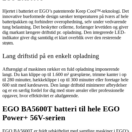
Hjertet i batteriet er EGO’s patenterede Keep Cool™-teknologi. Det
innovative bueformede design sænker temperaturen på tværs af hele
batteripakken og forhindrer overophedning, selv under vedvarende
tung belastning. Det beskytter cellerne, forlænger levetiden og giver
dig markant længere driftstid pr. opladning. Den integrerede LED-
indikator giver dig samtidig et klart overblik over den resterende
strøm.
Lang driftstid på en enkelt opladning
Afhængigt af maskinen rækker en fuld opladning imponerende
langt. Du kan klippe op til 1.600 m² græsplæne, trimme kanter i op
til 280 minutter, hækkeklippe i op til 300 minutter eller foretage hele
600 snit med kædesaven. Den lange driftstid minimerer afbrydelser
og er en særlig fordel for dig med store arealer eller professionelle
opgaver, hvor effektivitet er altafgørende.
EGO BA5600T batteri til hele EGO
Power+ 56V-serien
EGO BA5600T er fuldt udskifteligt med samtlige maskiner i EGO’s