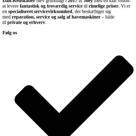
Dan-Redskaber
blev grundlagt i
2017
af
Joey
med en klar vision:
at levere
fantastisk og troværdig service
til
rimelige priser
. Vi er
en
specialiseret servicevirksomhed
, der beskæftiger sig
med
reparation, service og salg af havemaskiner
– både
til
private og erhverv
.
Følg os