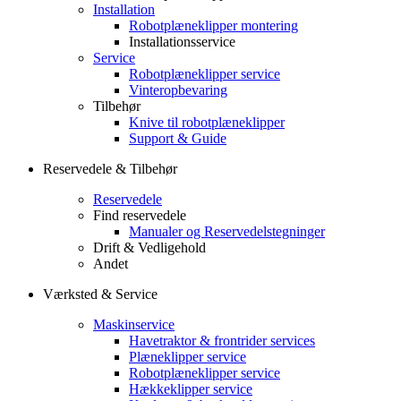
Installation
Robotplæneklipper montering
Installationsservice
Service
Robotplæneklipper service
Vinteropbevaring
Tilbehør
Knive til robotplæneklipper
Support & Guide
Reservedele & Tilbehør
Reservedele
Find reservedele
Manualer og Reservedelstegninger
Drift & Vedligehold
Andet
Værksted & Service
Maskinservice
Havetraktor & frontrider services
Plæneklipper service
Robotplæneklipper service
Hækkeklipper service