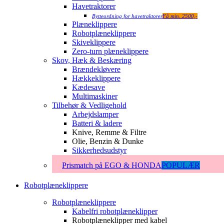
Havetraktorer
Bytteordning for havetraktorer
Få min. 2500,-
Plæneklippere
Robotplæneklippere
Skiveklippere
Zero-turn plæneklippere
Skov, Hæk & Beskæring
Brændekløvere
Hækkeklippere
Kædesave
Multimaskiner
Tilbehør & Vedligehold
Arbejdslamper
Batteri & ladere
Knive, Remme & Filtre
Olie, Benzin & Dunke
Sikkerhedsudstyr
Prismatch på EGO & HONDA
POPULÆR
Robotplæneklippere
Robotplæneklippere
Kabelfri robotplæneklipper
Robotplæneklipper med kabel