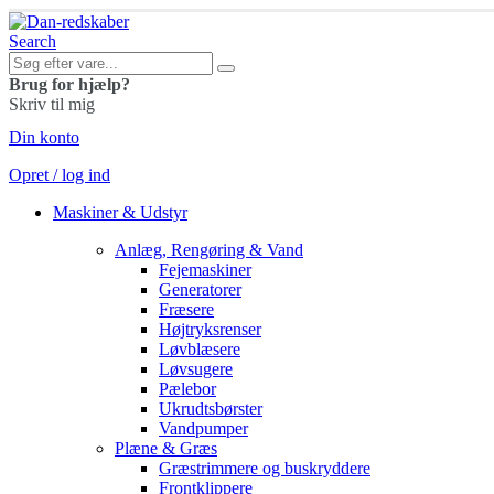
Search
Brug for hjælp?
Skriv til mig
Din konto
Opret / log ind
Maskiner & Udstyr
Anlæg, Rengøring & Vand
Fejemaskiner
Generatorer
Fræsere
Højtryksrenser
Løvblæsere
Løvsugere
Pælebor
Ukrudtsbørster
Vandpumper
Plæne & Græs
Græstrimmere og buskryddere
Frontklippere