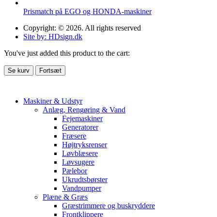
Prismatch på EGO og HONDA-maskiner
Copyright: © 2026. All rights reserved
Site by: HDsign.dk
You've just added this product to the cart:
Se kurv
Fortsæt
Maskiner & Udstyr
Anlæg, Rengøring & Vand
Fejemaskiner
Generatorer
Fræsere
Højtryksrenser
Løvblæsere
Løvsugere
Pælebor
Ukrudtsbørster
Vandpumper
Plæne & Græs
Græstrimmere og buskryddere
Frontklippere