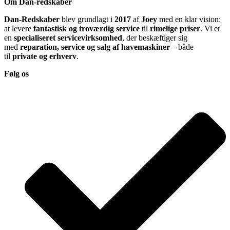
Om Dan-redskaber
Dan-Redskaber
blev grundlagt i
2017
af
Joey
med en klar vision:
at levere
fantastisk og troværdig service
til
rimelige priser
. Vi er
en
specialiseret servicevirksomhed
, der beskæftiger sig
med
reparation, service og salg af havemaskiner
– både
til
private og erhverv
.
Følg os