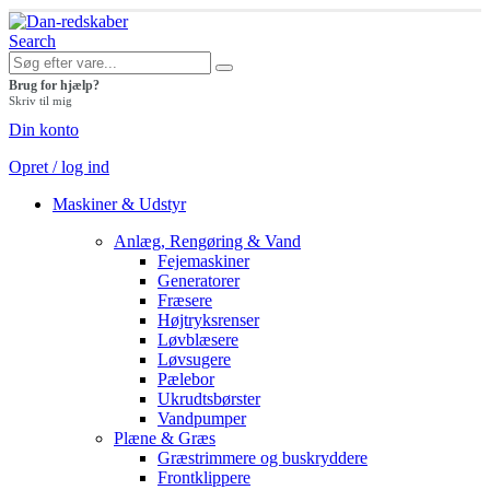
Search
Brug for hjælp?
Skriv til mig
Din konto
Opret / log ind
Maskiner & Udstyr
Anlæg, Rengøring & Vand
Fejemaskiner
Generatorer
Fræsere
Højtryksrenser
Løvblæsere
Løvsugere
Pælebor
Ukrudtsbørster
Vandpumper
Plæne & Græs
Græstrimmere og buskryddere
Frontklippere