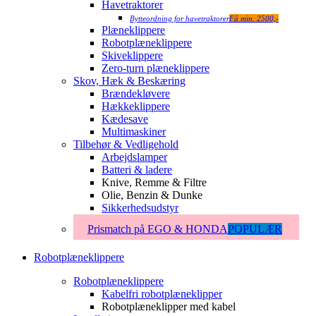
Havetraktorer
Bytteordning for havetraktorer
Få min. 2500,-
Plæneklippere
Robotplæneklippere
Skiveklippere
Zero-turn plæneklippere
Skov, Hæk & Beskæring
Brændekløvere
Hækkeklippere
Kædesave
Multimaskiner
Tilbehør & Vedligehold
Arbejdslamper
Batteri & ladere
Knive, Remme & Filtre
Olie, Benzin & Dunke
Sikkerhedsudstyr
Prismatch på EGO & HONDA
POPULÆR
Robotplæneklippere
Robotplæneklippere
Kabelfri robotplæneklipper
Robotplæneklipper med kabel