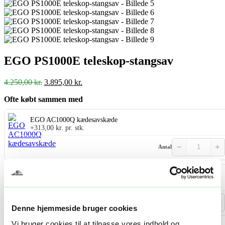
EGO PS1000E teleskop-stangsav
Den
Den
4.250,00
kr.
3.895,00
kr.
oprindelige
aktuelle
Ofte købt sammen med
pris
pris
var:
er:
4.250,00 kr..
3.895,00 kr..
EGO AC1000Q kædesavskæde
+
313,00
kr.
pr. stk.
−
+
Antal
EGO AG1000Q kædesavssværd
+
200,00
kr.
pr. stk.
−
+
Antal
Denne hjemmeside bruger cookies
Vi bruger cookies til at tilpasse vores indhold og