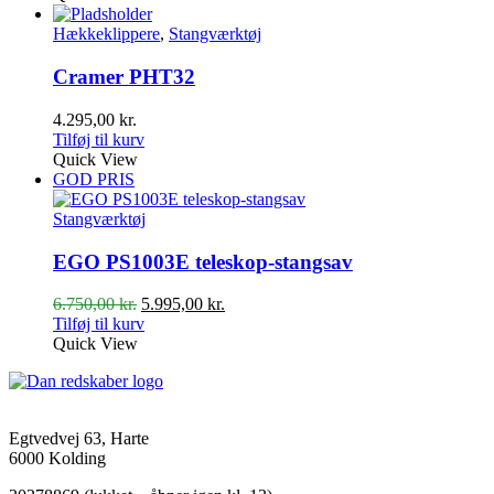
Hækkeklippere
,
Stangværktøj
Cramer PHT32
4.295,00
kr.
Tilføj til kurv
Quick View
GOD PRIS
Stangværktøj
EGO PS1003E teleskop-stangsav
Den
Den
6.750,00
kr.
5.995,00
kr.
oprindelige
aktuelle
Tilføj til kurv
pris
pris
Quick View
var:
er:
6.750,00 kr..
5.995,00 kr..
Egtvedvej 63, Harte
6000 Kolding