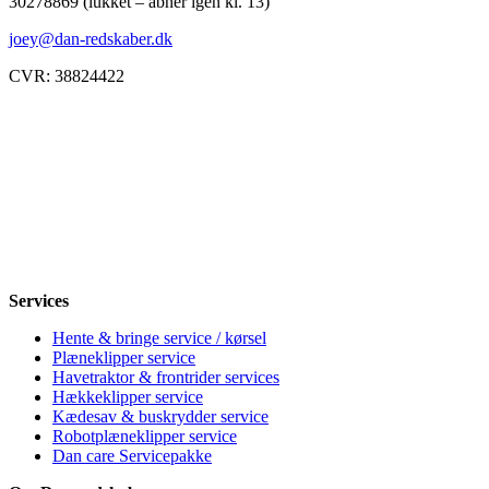
30278869 (lukket – åbner igen kl. 13)
joey@dan-redskaber.dk
CVR: 38824422
Åbningstider
Mandag
8-12, 13-18
Tirsdag
8-12, 13-18
Onsdag
8-12, 13-18
Torsdag
8-12, 13-18
Fredag
8-12, 13-18
Lørdag
Lukket
Søndag
12-18
Services
Hente & bringe service / kørsel
Plæneklipper service
Havetraktor & frontrider services
Hækkeklipper service
Kædesav & buskrydder service
Robotplæneklipper service
Dan care Servicepakke