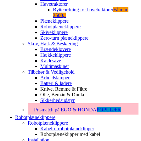
Havetraktorer
Bytteordning for havetraktorer
Få min.
2500,-
Plæneklippere
Robotplæneklippere
Skiveklippere
Zero-turn plæneklippere
Skov, Hæk & Beskæring
Brændekløvere
Hækkeklippere
Kædesave
Multimaskiner
Tilbehør & Vedligehold
Arbejdslamper
Batteri & ladere
Knive, Remme & Filtre
Olie, Benzin & Dunke
Sikkerhedsudstyr
Prismatch på EGO & HONDA
POPULÆR
Robotplæneklippere
Robotplæneklippere
Kabelfri robotplæneklipper
Robotplæneklipper med kabel
Installation