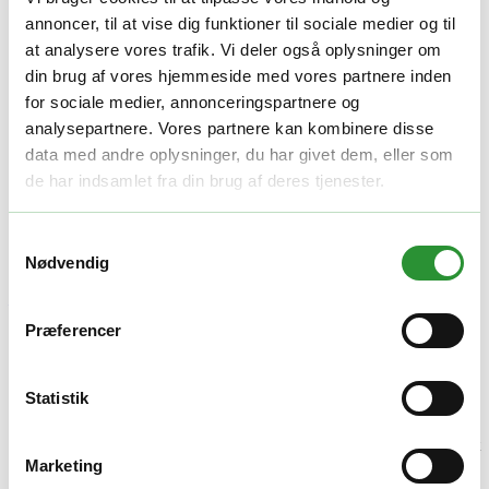
-
+
annoncer, til at vise dig funktioner til sociale medier og til
Tilføj til kurv
Facebook
Twitter
LinkedIn
Email
at analysere vores trafik. Vi deler også oplysninger om
Varenummer (SKU):
EGO F840033006
Kategori:
Stangværktøj
din brug af vores hjemmeside med vores partnere inden
Tag:
EGO POWER+ Stangsave
for sociale medier, annonceringspartnere og
analysepartnere. Vores partnere kan kombinere disse
Beskrivelse
data med andre oplysninger, du har givet dem, eller som
Yderligere information
de har indsamlet fra din brug af deres tjenester.
Beskrivelse
Samtykkevalg
Nødvendig
25 cm teleskop-stangsav 296 cm m/EP1000 forlængerskaft
Køb med batteri og lader
Præferencer
EGO Stangsav: Gør Vedligeholdelse Simpelt og
Effektivt
Statistik
Med
EGO Stangsaven
er stiger og besværlig vedligeholdelse af
træer fortid. Denne kraftfulde stangsav er designet til at gøre arbejdet
let og effektivt:
Marketing