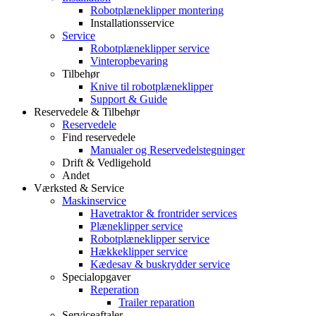
Robotplæneklipper montering
Installationsservice
Service
Robotplæneklipper service
Vinteropbevaring
Tilbehør
Knive til robotplæneklipper
Support & Guide
Reservedele & Tilbehør
Reservedele
Find reservedele
Manualer og Reservedelstegninger
Drift & Vedligehold
Andet
Værksted & Service
Maskinservice
Havetraktor & frontrider services
Plæneklipper service
Robotplæneklipper service
Hækkeklipper service
Kædesav & buskrydder service
Specialopgaver
Reperation
Trailer reparation
Serviceaftaler