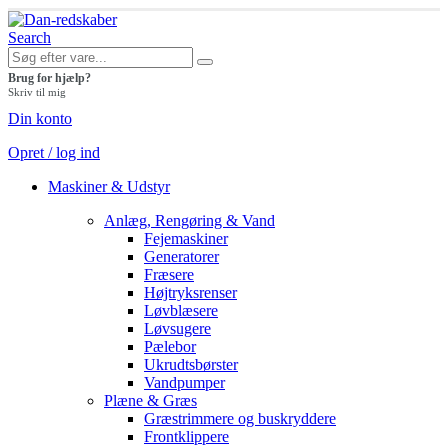
Search
Brug for hjælp?
Skriv til mig
Din konto
Opret / log ind
Maskiner & Udstyr
Anlæg, Rengøring & Vand
Fejemaskiner
Generatorer
Fræsere
Højtryksrenser
Løvblæsere
Løvsugere
Pælebor
Ukrudtsbørster
Vandpumper
Plæne & Græs
Græstrimmere og buskryddere
Frontklippere