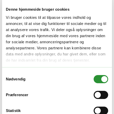
var:
er:
Lev. uden batteri
Lev. uden lader
3.125,00 kr..
2.795,00 kr..
Denne hjemmeside bruger cookies
Tilføj batteri og lader
Vi bruger cookies til at tilpasse vores indhold og
-
+
annoncer, til at vise dig funktioner til sociale medier og til
Tilføj til kurv
at analysere vores trafik. Vi deler også oplysninger om
Facebook
Twitter
LinkedIn
Email
Varenummer (SKU):
EGO FC10113002
Kategori:
Højtalere
Tag:
din brug af vores hjemmeside med vores partnere inden
EGO livsstil
for sociale medier, annonceringspartnere og
analysepartnere. Vores partnere kan kombinere disse
Beskrivelse
data med andre oplysninger, du har givet dem, eller som
Yderligere information
de har indsamlet fra din brug af deres tjenester.
Beskrivelse
Samtykkevalg
Beskrivelse
Nødvendig
Oplev enestående lydkvalitet med EGO Power+ SK1800E, en
Præferencer
kraftfuld udendørs Bluetooth-højttaler designet til at levere en
dynamisk og rig lydoplevelse.
Nøglefunktioner:
Statistik