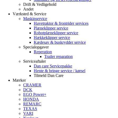
Drift & Vedligehold
Andet
Værksted & Service
Maskinservice
Havetraktor & frontrider services
Plæneklipper service
Robotplæneklipper service
Hækkeklipper service
Kædesav & buskrydder service
Specialopgaver
Reperation
Trailer reparation
Serviceaftaler
Dan care Servicepakke
Hente & bringe service / kørsel
Tilmeld Dan Care
Mærker
CRAMER
DCK
EGO Power+
HONDA
REMARC
TEXAS
VARI