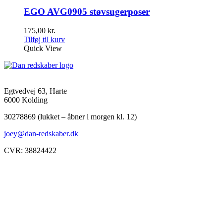
EGO AVG0905 støvsugerposer
175,00
kr.
Tilføj til kurv
Quick View
Egtvedvej 63, Harte
6000 Kolding
30278869 (lukket – åbner i morgen kl. 12)
joey@dan-redskaber.dk
CVR: 38824422
Åbningstider
Mandag
8-12, 13-18
Tirsdag
8-12, 13-18
Onsdag
8-12, 13-18
Torsdag
8-12, 13-18
Fredag
8-12, 13-18