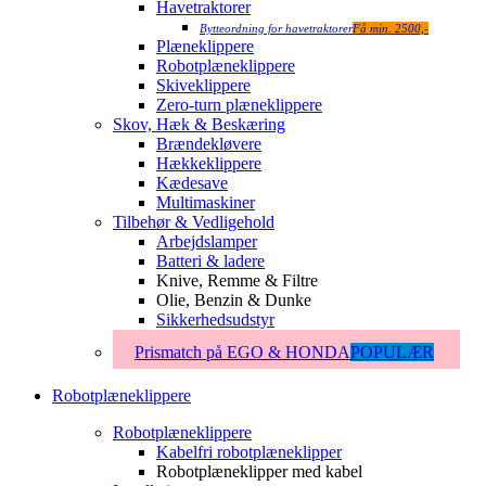
Havetraktorer
Bytteordning for havetraktorer
Få min. 2500,-
Plæneklippere
Robotplæneklippere
Skiveklippere
Zero-turn plæneklippere
Skov, Hæk & Beskæring
Brændekløvere
Hækkeklippere
Kædesave
Multimaskiner
Tilbehør & Vedligehold
Arbejdslamper
Batteri & ladere
Knive, Remme & Filtre
Olie, Benzin & Dunke
Sikkerhedsudstyr
Prismatch på EGO & HONDA
POPULÆR
Robotplæneklippere
Robotplæneklippere
Kabelfri robotplæneklipper
Robotplæneklipper med kabel