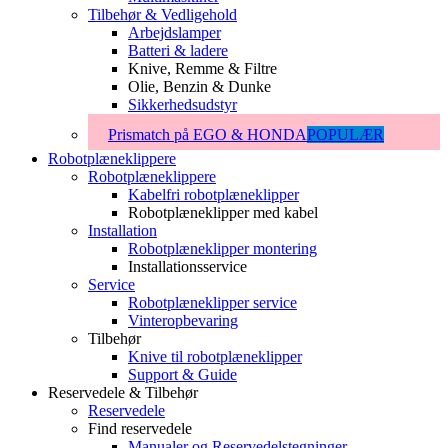
Tilbehør & Vedligehold
Arbejdslamper
Batteri & ladere
Knive, Remme & Filtre
Olie, Benzin & Dunke
Sikkerhedsudstyr
Prismatch på EGO & HONDA
POPULÆR
Robotplæneklippere
Robotplæneklippere
Kabelfri robotplæneklipper
Robotplæneklipper med kabel
Installation
Robotplæneklipper montering
Installationsservice
Service
Robotplæneklipper service
Vinteropbevaring
Tilbehør
Knive til robotplæneklipper
Support & Guide
Reservedele & Tilbehør
Reservedele
Find reservedele
Manualer og Reservedelstegninger