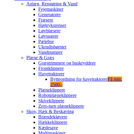
Anlæg, Rengøring & Vand
Fejemaskiner
Generatorer
Fræsere
Højtryksrenser
Løvblæsere
Løvsugere
Pælebor
Ukrudtsbørster
Vandpumper
Plæne & Græs
Græstrimmere og buskryddere
Frontklippere
Havetraktorer
Bytteordning for havetraktorer
Få min.
2500,-
Plæneklippere
Robotplæneklippere
Skiveklippere
Zero-turn plæneklippere
Skov, Hæk & Beskæring
Brændekløvere
Hækkeklippere
Kædesave
Multimaskiner