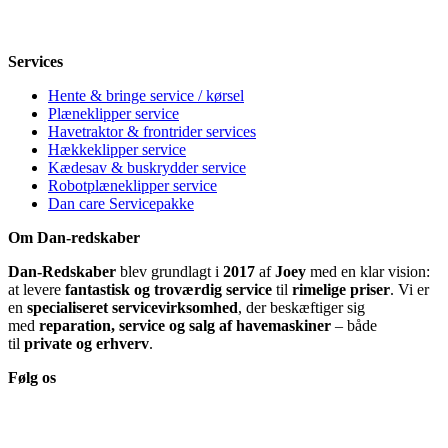
Lørdag
Lukket
Søndag
12-18
Services
Hente & bringe service / kørsel
Plæneklipper service
Havetraktor & frontrider services
Hækkeklipper service
Kædesav & buskrydder service
Robotplæneklipper service
Dan care Servicepakke
Om Dan-redskaber
Dan-Redskaber
blev grundlagt i
2017
af
Joey
med en klar vision:
at levere
fantastisk og troværdig service
til
rimelige priser
. Vi er
en
specialiseret servicevirksomhed
, der beskæftiger sig
med
reparation, service og salg af havemaskiner
– både
til
private og erhverv
.
Følg os