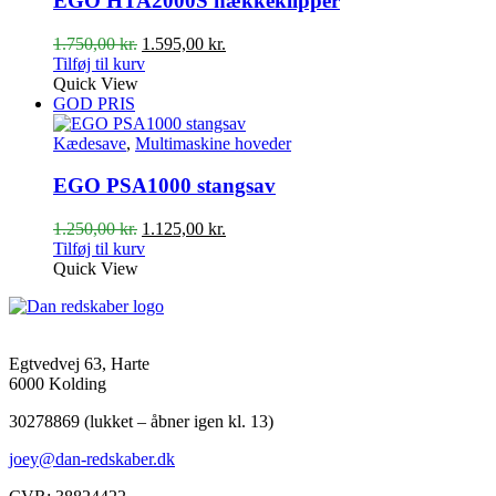
EGO HTA2000S hækkeklipper
Den
Den
1.750,00
kr.
1.595,00
kr.
oprindelige
aktuelle
Tilføj til kurv
pris
pris
Quick View
var:
er:
GOD PRIS
1.750,00 kr..
1.595,00 kr..
Kædesave
,
Multimaskine hoveder
EGO PSA1000 stangsav
Den
Den
1.250,00
kr.
1.125,00
kr.
oprindelige
aktuelle
Tilføj til kurv
pris
pris
Quick View
var:
er:
1.250,00 kr..
1.125,00 kr..
Egtvedvej 63, Harte
6000 Kolding
30278869 (lukket – åbner igen kl. 13)
joey@dan-redskaber.dk