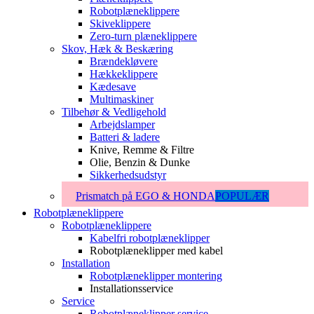
Robotplæneklippere
Skiveklippere
Zero-turn plæneklippere
Skov, Hæk & Beskæring
Brændekløvere
Hækkeklippere
Kædesave
Multimaskiner
Tilbehør & Vedligehold
Arbejdslamper
Batteri & ladere
Knive, Remme & Filtre
Olie, Benzin & Dunke
Sikkerhedsudstyr
Prismatch på EGO & HONDA
POPULÆR
Robotplæneklippere
Robotplæneklippere
Kabelfri robotplæneklipper
Robotplæneklipper med kabel
Installation
Robotplæneklipper montering
Installationsservice
Service
Robotplæneklipper service