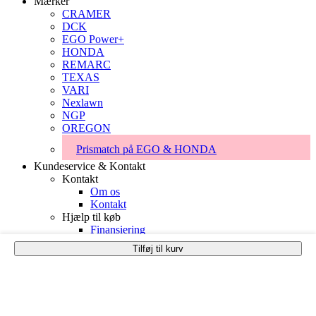
Mærker
CRAMER
DCK
EGO Power+
HONDA
REMARC
TEXAS
VARI
Nexlawn
NGP
OREGON
Prismatch på EGO & HONDA
Kundeservice & Kontakt
Kontakt
Om os
Kontakt
Hjælp til køb
Finansiering
Prismatch på EGO & HONDA
Tilføj til kurv
Handelsbetingelser
Support
Fejlsøgning, Garanti og Registrering