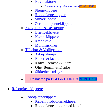
Havetraktorer
Bytteordning for havetraktorer
Få min. 2500,-
Plæneklippere
Robotplæneklippere
Skiveklippere
Zero-turn plæneklippere
Skov, Hæk & Beskæring
Brændekløvere
Hækkeklippere
Kædesave
Multimaskiner
Tilbehør & Vedligehold
Arbejdslamper
Batteri & ladere
Knive, Remme & Filtre
Olie, Benzin & Dunke
Sikkerhedsudstyr
Prismatch på EGO & HONDA
POPULÆR
Robotplæneklippere
Robotplæneklippere
Kabelfri robotplæneklipper
Robotplæneklipper med kabel