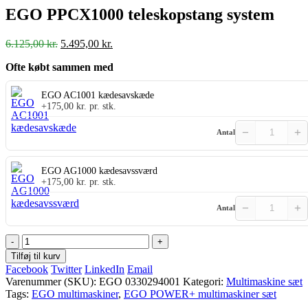
EGO PPCX1000 teleskopstang system
Den
Den
6.125,00
kr.
5.495,00
kr.
oprindelige
aktuelle
Ofte købt sammen med
pris
pris
var:
er:
6.125,00 kr..
5.495,00 kr..
EGO AC1001 kædesavskæde
+
175,00
kr.
pr. stk.
−
+
Antal
EGO AG1000 kædesavssværd
+
175,00
kr.
pr. stk.
−
+
Antal
-
+
Tilføj til kurv
Facebook
Twitter
LinkedIn
Email
Varenummer (SKU):
EGO 0330294001
Kategori:
Multimaskine sæt
Tags:
EGO multimaskiner
,
EGO POWER+ multimaskiner sæt