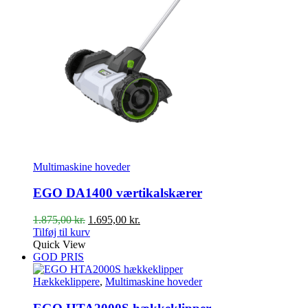
Multimaskine hoveder
EGO DA1400 værtikalskærer
Den
Den
1.875,00
kr.
1.695,00
kr.
oprindelige
aktuelle
Tilføj til kurv
pris
pris
Quick View
var:
er:
GOD PRIS
1.875,00 kr..
1.695,00 kr..
Hækkeklippere
,
Multimaskine hoveder