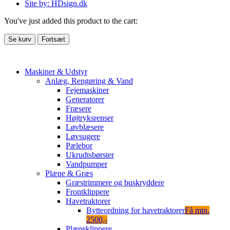
Site by: HDsign.dk
You've just added this product to the cart:
Se kurv
Fortsæt
Maskiner & Udstyr
Anlæg, Rengøring & Vand
Fejemaskiner
Generatorer
Fræsere
Højtryksrenser
Løvblæsere
Løvsugere
Pælebor
Ukrudtsbørster
Vandpumper
Plæne & Græs
Græstrimmere og buskryddere
Frontklippere
Havetraktorer
Bytteordning for havetraktorer
Få min.
2500,-
Plæneklippere