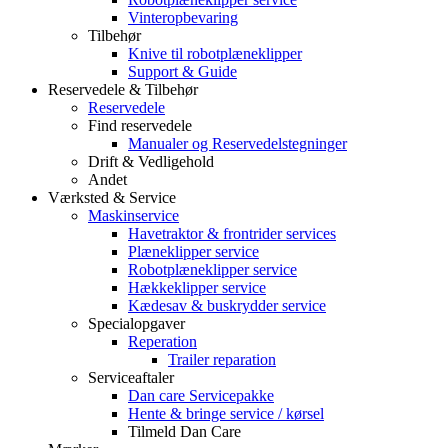
Vinteropbevaring
Tilbehør
Knive til robotplæneklipper
Support & Guide
Reservedele & Tilbehør
Reservedele
Find reservedele
Manualer og Reservedelstegninger
Drift & Vedligehold
Andet
Værksted & Service
Maskinservice
Havetraktor & frontrider services
Plæneklipper service
Robotplæneklipper service
Hækkeklipper service
Kædesav & buskrydder service
Specialopgaver
Reperation
Trailer reparation
Serviceaftaler
Dan care Servicepakke
Hente & bringe service / kørsel
Tilmeld Dan Care