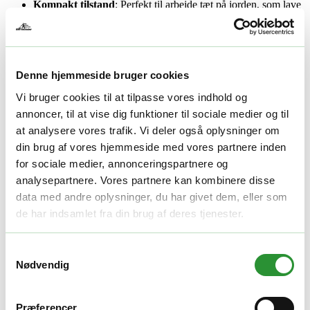
Kompakt tilstand
: Perfekt til arbejde tæt på jorden, som lave
hække og grene.
Optimal balance og bevægelighed
: Ergonomisk design, selv
ved maksimal længde.
Imponerende ydeevne
Denne hjemmeside bruger cookies
Vi bruger cookies til at tilpasse vores indhold og
Beskæringssavforsats
:
annoncer, til at vise dig funktioner til sociale medier og til
Kædehastighed: 22 m/s.
Sværdlængde: 25 cm.
at analysere vores trafik. Vi deler også oplysninger om
Hækkeklipperforsats
:
din brug af vores hjemmeside med vores partnere inden
Klipper i 6 justerbare vinkler.
for sociale medier, annonceringspartnere og
Ekstra drejefunktion for præcis finish.
analysepartnere. Vores partnere kan kombinere disse
Den kraftfulde børsteløse motor leverer enestående kraft,
data med andre oplysninger, du har givet dem, eller som
drejningsmoment og skærehastighed. Med kapacitet til at skære
de har indsamlet fra din brug af deres tjenester.
grene op til
26 mm i diameter
er der ingen opgave, der er for
krævende.
Gør dit havearbejde smartere, sikrere og mere effektivt med
EGO
Samtykkevalg
Power+ Pro X teleskopstangsystem
– det perfekte valg til
Nødvendig
professionelle og ambitiøse haveejere.
Yderligere information
Præferencer