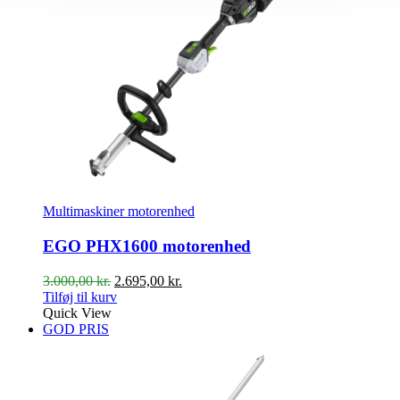
Multimaskiner motorenhed
EGO PHX1600 motorenhed
Den
Den
3.000,00
kr.
2.695,00
kr.
oprindelige
aktuelle
Tilføj til kurv
pris
pris
Quick View
var:
er:
GOD PRIS
3.000,00 kr..
2.695,00 kr..