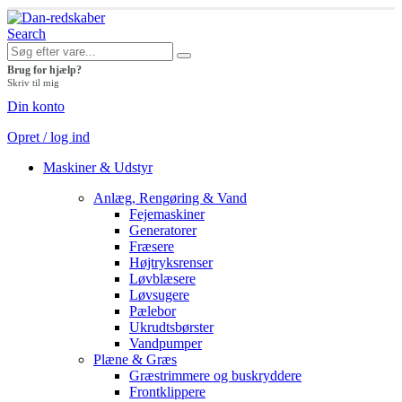
Search
Brug for hjælp?
Skriv til mig
Din konto
Opret / log ind
Maskiner & Udstyr
Anlæg, Rengøring & Vand
Fejemaskiner
Generatorer
Fræsere
Højtryksrenser
Løvblæsere
Løvsugere
Pælebor
Ukrudtsbørster
Vandpumper
Plæne & Græs
Græstrimmere og buskryddere
Frontklippere