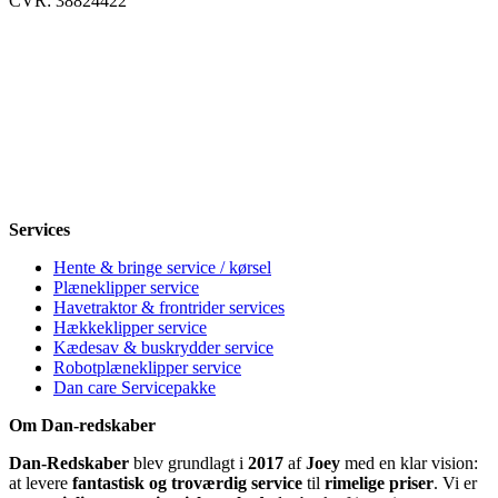
CVR: 38824422
Åbningstider
Mandag
8-12, 13-18
Tirsdag
8-12, 13-18
Onsdag
8-12, 13-18
Torsdag
8-12, 13-18
Fredag
8-12, 13-18
Lørdag
Lukket
Søndag
12-18
Services
Hente & bringe service / kørsel
Plæneklipper service
Havetraktor & frontrider services
Hækkeklipper service
Kædesav & buskrydder service
Robotplæneklipper service
Dan care Servicepakke
Om Dan-redskaber
Dan-Redskaber
blev grundlagt i
2017
af
Joey
med en klar vision:
at levere
fantastisk og troværdig service
til
rimelige priser
. Vi er