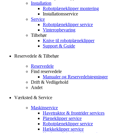
Installation
Robotplæneklipper montering
Installationsservice
Service
Robotplæneklipper service
Vinteropbevaring
Tilbehør
Knive til robotplæneklipper
Support & Guide
Reservedele & Tilbehør
Reservedele
Find reservedele
Manualer og Reservedelstegninger
Drift & Vedligehold
Andet
Værksted & Service
Maskinservice
Havetraktor & frontrider services
Plæneklipper service
Robotplæneklipper service
Hækkeklipper service