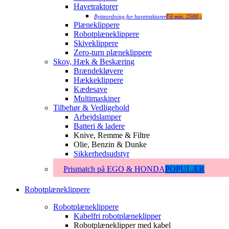
Havetraktorer
Bytteordning for havetraktorer
Få min. 2500,-
Plæneklippere
Robotplæneklippere
Skiveklippere
Zero-turn plæneklippere
Skov, Hæk & Beskæring
Brændekløvere
Hækkeklippere
Kædesave
Multimaskiner
Tilbehør & Vedligehold
Arbejdslamper
Batteri & ladere
Knive, Remme & Filtre
Olie, Benzin & Dunke
Sikkerhedsudstyr
Prismatch på EGO & HONDA
POPULÆR
Robotplæneklippere
Robotplæneklippere
Kabelfri robotplæneklipper
Robotplæneklipper med kabel