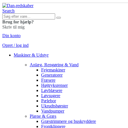
Search
Brug for hjælp?
Skriv til mig
Din konto
Opret / log ind
Maskiner & Udstyr
Anlæg, Rengøring & Vand
Fejemaskiner
Generatorer
Fræsere
Højtryksrenser
Løvblæsere
Løvsugere
Pælebor
Ukrudtsbørster
Vandpumper
Plæne & Græs
Græstrimmere og buskryddere
Frontklippere