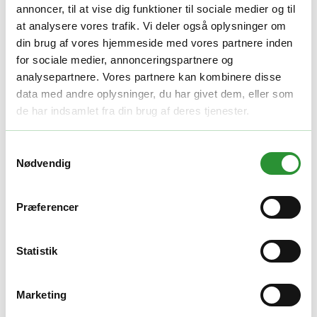
annoncer, til at vise dig funktioner til sociale medier og til
Tekniske specifikationer
at analysere vores trafik. Vi deler også oplysninger om
din brug af vores hjemmeside med vores partnere inden
Produkt
Cramer A82HBX-CR
for sociale medier, annonceringspartnere og
analysepartnere. Vores partnere kan kombinere disse
Anvendelse og fordele i praksis
data med andre oplysninger, du har givet dem, eller som
de har indsamlet fra din brug af deres tjenester.
Velegnet til både krævende privatbrug og professionel drift –
afhængigt af model.
Samtykkevalg
Brand og kvalitet
Nødvendig
Cramer er kendt for robuste batterimaskiner – og mulighed for fælles
batteriplatform på tværs af produkter.
Præferencer
Yderligere information
Statistik
Yderligere information
Marketing
Vægt
1 kg