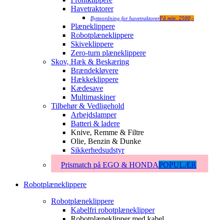
Havetraktorer
Bytteordning for havetraktorer
Få min. 2500,-
Plæneklippere
Robotplæneklippere
Skiveklippere
Zero-turn plæneklippere
Skov, Hæk & Beskæring
Brændekløvere
Hækkeklippere
Kædesave
Multimaskiner
Tilbehør & Vedligehold
Arbejdslamper
Batteri & ladere
Knive, Remme & Filtre
Olie, Benzin & Dunke
Sikkerhedsudstyr
Prismatch på EGO & HONDA
POPULÆR
Robotplæneklippere
Robotplæneklippere
Kabelfri robotplæneklipper
Robotplæneklipper med kabel