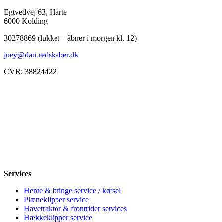
Egtvedvej 63, Harte
6000 Kolding
30278869 (lukket – åbner i morgen kl. 12)
joey@dan-redskaber.dk
CVR: 38824422
Åbningstider
Mandag
8-12, 13-18
Tirsdag
8-12, 13-18
Onsdag
8-12, 13-18
Torsdag
8-12, 13-18
Fredag
8-12, 13-18
Lørdag
Lukket
Søndag
12-18
Services
Hente & bringe service / kørsel
Plæneklipper service
Havetraktor & frontrider services
Hækkeklipper service