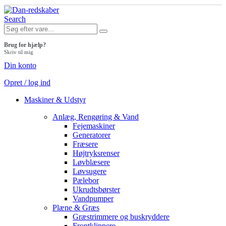
Search
Brug for hjælp?
Skriv til mig
Din konto
Opret / log ind
Maskiner & Udstyr
Anlæg, Rengøring & Vand
Fejemaskiner
Generatorer
Fræsere
Højtryksrenser
Løvblæsere
Løvsugere
Pælebor
Ukrudtsbørster
Vandpumper
Plæne & Græs
Græstrimmere og buskryddere
Frontklippere