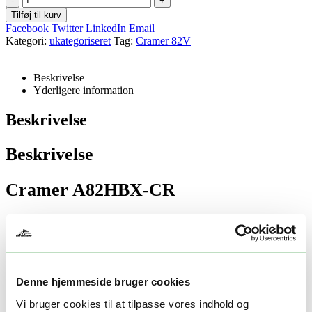
-
+
Tilføj til kurv
Facebook
Twitter
LinkedIn
Email
Kategori:
ukategoriseret
Tag:
Cramer 82V
Beskrivelse
Yderligere information
Beskrivelse
Beskrivelse
Cramer A82HBX-CR
A82HBX-CR Hoftebælte til batterilomme
Nøglefunktioner og fordele
Denne hjemmeside bruger cookies
82V – Seler
Batteridrevet løsning med fokus på driftssikkerhed
Vi bruger cookies til at tilpasse vores indhold og