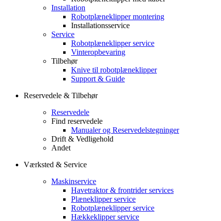
Installation
Robotplæneklipper montering
Installationsservice
Service
Robotplæneklipper service
Vinteropbevaring
Tilbehør
Knive til robotplæneklipper
Support & Guide
Reservedele & Tilbehør
Reservedele
Find reservedele
Manualer og Reservedelstegninger
Drift & Vedligehold
Andet
Værksted & Service
Maskinservice
Havetraktor & frontrider services
Plæneklipper service
Robotplæneklipper service
Hækkeklipper service