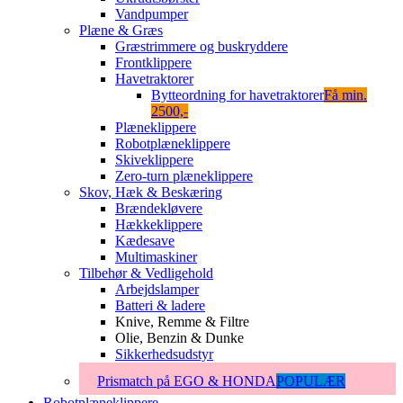
Vandpumper
Plæne & Græs
Græstrimmere og buskryddere
Frontklippere
Havetraktorer
Bytteordning for havetraktorer
Få min.
2500,-
Plæneklippere
Robotplæneklippere
Skiveklippere
Zero-turn plæneklippere
Skov, Hæk & Beskæring
Brændekløvere
Hækkeklippere
Kædesave
Multimaskiner
Tilbehør & Vedligehold
Arbejdslamper
Batteri & ladere
Knive, Remme & Filtre
Olie, Benzin & Dunke
Sikkerhedsudstyr
Prismatch på EGO & HONDA
POPULÆR
Robotplæneklippere