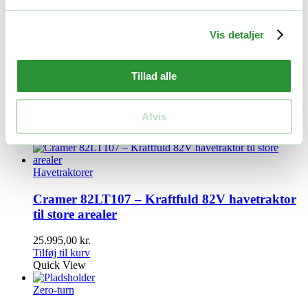
Relaterede produkter
Vis detaljer
Ladere
Tillad alle
Cramer 82CV06
2.395,00
kr.
Afvis
Tilføj til kurv
Quick View
Havetraktorer
Cramer 82LT107 – Kraftfuld 82V havetraktor
til store arealer
25.995,00
kr.
Tilføj til kurv
Quick View
Zero-turn