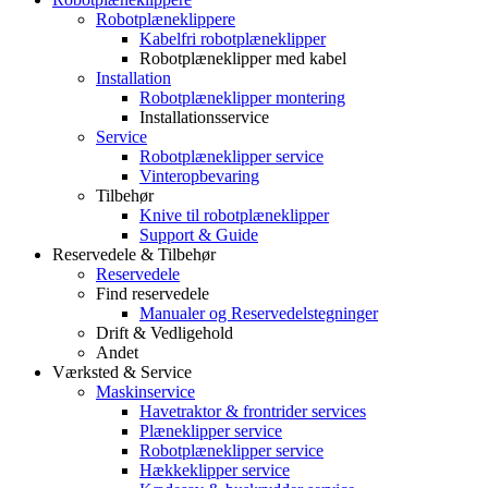
Robotplæneklippere
Kabelfri robotplæneklipper
Robotplæneklipper med kabel
Installation
Robotplæneklipper montering
Installationsservice
Service
Robotplæneklipper service
Vinteropbevaring
Tilbehør
Knive til robotplæneklipper
Support & Guide
Reservedele & Tilbehør
Reservedele
Find reservedele
Manualer og Reservedelstegninger
Drift & Vedligehold
Andet
Værksted & Service
Maskinservice
Havetraktor & frontrider services
Plæneklipper service
Robotplæneklipper service
Hækkeklipper service