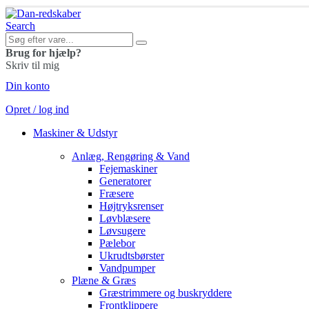
Search
Brug for hjælp?
Skriv til mig
Din konto
Opret / log ind
Maskiner & Udstyr
Anlæg, Rengøring & Vand
Fejemaskiner
Generatorer
Fræsere
Højtryksrenser
Løvblæsere
Løvsugere
Pælebor
Ukrudtsbørster
Vandpumper
Plæne & Græs
Græstrimmere og buskryddere
Frontklippere