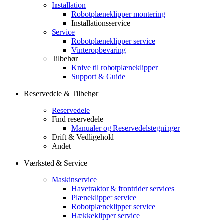
Installation
Robotplæneklipper montering
Installationsservice
Service
Robotplæneklipper service
Vinteropbevaring
Tilbehør
Knive til robotplæneklipper
Support & Guide
Reservedele & Tilbehør
Reservedele
Find reservedele
Manualer og Reservedelstegninger
Drift & Vedligehold
Andet
Værksted & Service
Maskinservice
Havetraktor & frontrider services
Plæneklipper service
Robotplæneklipper service
Hækkeklipper service