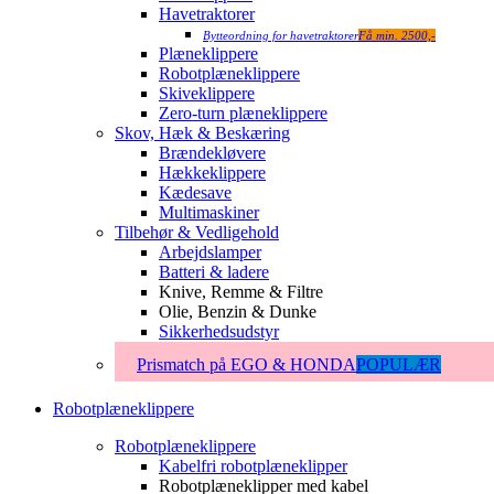
Havetraktorer
Bytteordning for havetraktorer
Få min. 2500,-
Plæneklippere
Robotplæneklippere
Skiveklippere
Zero-turn plæneklippere
Skov, Hæk & Beskæring
Brændekløvere
Hækkeklippere
Kædesave
Multimaskiner
Tilbehør & Vedligehold
Arbejdslamper
Batteri & ladere
Knive, Remme & Filtre
Olie, Benzin & Dunke
Sikkerhedsudstyr
Prismatch på EGO & HONDA
POPULÆR
Robotplæneklippere
Robotplæneklippere
Kabelfri robotplæneklipper
Robotplæneklipper med kabel