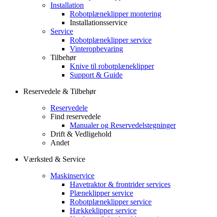
Installation
Robotplæneklipper montering
Installationsservice
Service
Robotplæneklipper service
Vinteropbevaring
Tilbehør
Knive til robotplæneklipper
Support & Guide
Reservedele & Tilbehør
Reservedele
Find reservedele
Manualer og Reservedelstegninger
Drift & Vedligehold
Andet
Værksted & Service
Maskinservice
Havetraktor & frontrider services
Plæneklipper service
Robotplæneklipper service
Hækkeklipper service