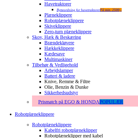
Havetraktorer
Bytteordning for havetraktorer
Få min. 2500,-
Plæneklippere
Robotplæneklippere
Skiveklippere
Zero-turn plæneklippere
Skov, Hæk & Beskæring
Brændekløvere
Hækkeklippere
Kædesave
Multimaskiner
Tilbehør & Vedligehold
Arbejdslamper
Batteri & ladere
Knive, Remme & Filtre
Olie, Benzin & Dunke
Sikkerhedsudstyr
Prismatch på EGO & HONDA
POPULÆR
Robotplæneklippere
Robotplæneklippere
Kabelfri robotplæneklipper
Robotplæneklipper med kabel