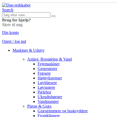
Search
Brug for hjælp?
Skriv til mig
Din konto
Opret / log ind
Maskiner & Udstyr
Anlæg, Rengøring & Vand
Fejemaskiner
Generatorer
Fræsere
Højtryksrenser
Løvblæsere
Løvsugere
Pælebor
Ukrudtsbørster
Vandpumper
Plæne & Græs
Græstrimmere og buskryddere
Frontklippere