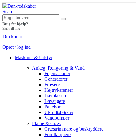
Search
Brug for hjælp?
Skriv til mig
Din konto
Opret / log ind
Maskiner & Udstyr
Anlæg, Rengøring & Vand
Fejemaskiner
Generatorer
Fræsere
Højtryksrenser
Løvblæsere
Løvsugere
Pælebor
Ukrudtsbørster
Vandpumper
Plæne & Græs
Græstrimmere og buskryddere
Frontklippere