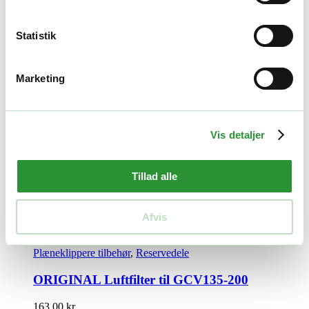
Tilføj til kurv
Quick View
Statistik
Reservedele
Pakning
Marketing
94,00
kr.
Tilføj til kurv
Quick View
Vis detaljer
Reservedele
Texas Stopkabel 185*1100
Tillad alle
140,00
kr.
Tilføj til kurv
Afvis
Quick View
Plæneklippere tilbehør
,
Reservedele
ORIGINAL Luftfilter til GCV135-200
163,00
kr.