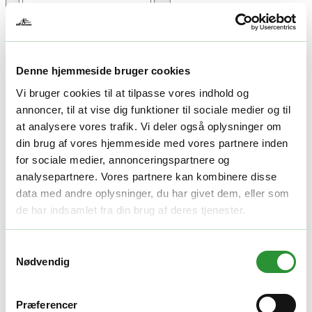
-
+
Tilføj til kurv
Facebook
Twitter
LinkedIn
Email
Varenummer (SKU):
NGP464301
Kategori:
Reservedele
Denne hjemmeside bruger cookies
Yderligere information
Vi bruger cookies til at tilpasse vores indhold og
annoncer, til at vise dig funktioner til sociale medier og til
Yderligere information
at analysere vores trafik. Vi deler også oplysninger om
din brug af vores hjemmeside med vores partnere inden
Yderligere information
for sociale medier, annonceringspartnere og
analysepartnere. Vores partnere kan kombinere disse
Vægt
1 kg
data med andre oplysninger, du har givet dem, eller som
de har indsamlet fra din brug af deres tjenester.
Relaterede produkter
Samtykkevalg
Reservedele
Nødvendig
Koblingskabel
Præferencer
244,00
kr.