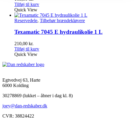
Tilføj til kurv
Quick View
Reservedele
,
Tilbehør brændekløvere
Texamatic 7045 E hydraulikolie 1 L
210,00
kr.
Tilføj til kurv
Quick View
Egtvedvej 63, Harte
6000 Kolding
30278869 (lukket – åbner i dag kl. 8)
joey@dan-redskaber.dk
CVR: 38824422
Åbningstider