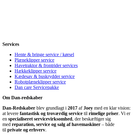
Mandag
8-12, 13-18
Tirsdag
8-12, 13-18
Onsdag
8-12, 13-18
Torsdag
8-12, 13-18
Fredag
8-12, 13-18
Lørdag
Lukket
Søndag
12-18
Services
Hente & bringe service / kørsel
Plæneklipper service
Havetraktor & frontrider services
Hækkeklipper service
Kædesav & buskrydder service
Robotplæneklipper service
Dan care Servicepakke
Om Dan-redskaber
Dan-Redskaber
blev grundlagt i
2017
af
Joey
med en klar vision:
at levere
fantastisk og troværdig service
til
rimelige priser
. Vi er
en
specialiseret servicevirksomhed
, der beskæftiger sig
med
reparation, service og salg af havemaskiner
– både
til
private og erhverv
.