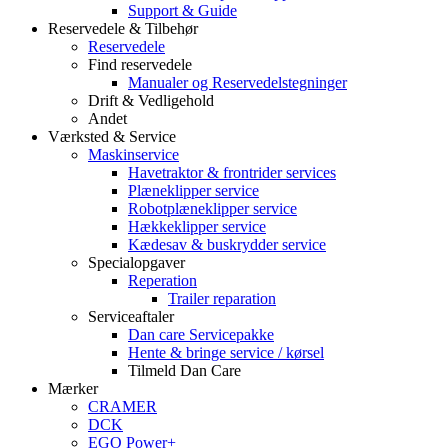
Support & Guide
Reservedele & Tilbehør
Reservedele
Find reservedele
Manualer og Reservedelstegninger
Drift & Vedligehold
Andet
Værksted & Service
Maskinservice
Havetraktor & frontrider services
Plæneklipper service
Robotplæneklipper service
Hækkeklipper service
Kædesav & buskrydder service
Specialopgaver
Reperation
Trailer reparation
Serviceaftaler
Dan care Servicepakke
Hente & bringe service / kørsel
Tilmeld Dan Care
Mærker
CRAMER
DCK
EGO Power+