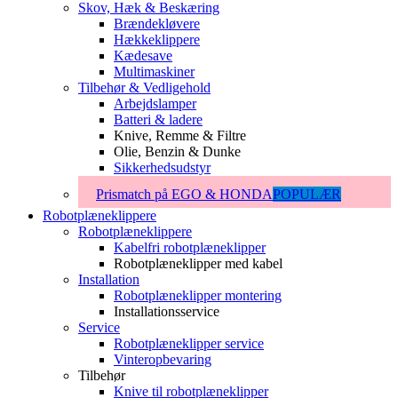
Skov, Hæk & Beskæring
Brændekløvere
Hækkeklippere
Kædesave
Multimaskiner
Tilbehør & Vedligehold
Arbejdslamper
Batteri & ladere
Knive, Remme & Filtre
Olie, Benzin & Dunke
Sikkerhedsudstyr
Prismatch på EGO & HONDA
POPULÆR
Robotplæneklippere
Robotplæneklippere
Kabelfri robotplæneklipper
Robotplæneklipper med kabel
Installation
Robotplæneklipper montering
Installationsservice
Service
Robotplæneklipper service
Vinteropbevaring
Tilbehør
Knive til robotplæneklipper