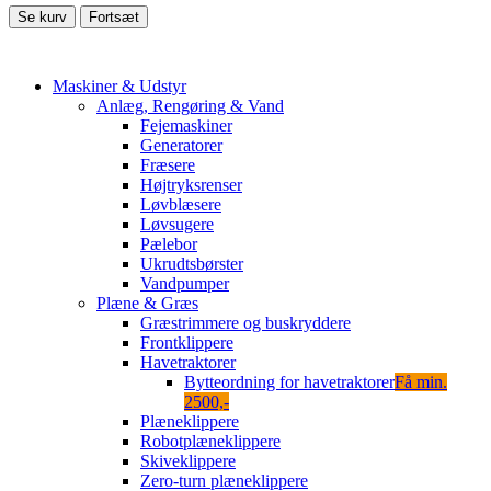
Se kurv
Fortsæt
Maskiner & Udstyr
Anlæg, Rengøring & Vand
Fejemaskiner
Generatorer
Fræsere
Højtryksrenser
Løvblæsere
Løvsugere
Pælebor
Ukrudtsbørster
Vandpumper
Plæne & Græs
Græstrimmere og buskryddere
Frontklippere
Havetraktorer
Bytteordning for havetraktorer
Få min.
2500,-
Plæneklippere
Robotplæneklippere
Skiveklippere
Zero-turn plæneklippere