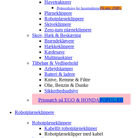
Havetraktorer
Bytteordning for havetraktorer
Få min. 2500,-
Plæneklippere
Robotplæneklippere
Skiveklippere
Zero-turn plæneklippere
Skov, Hæk & Beskæring
Brændekløvere
Hækkeklippere
Kædesave
Multimaskiner
Tilbehør & Vedligehold
Arbejdslamper
Batteri & ladere
Knive, Remme & Filtre
Olie, Benzin & Dunke
Sikkerhedsudstyr
Prismatch på EGO & HONDA
POPULÆR
Robotplæneklippere
Robotplæneklippere
Kabelfri robotplæneklipper
Robotplæneklipper med kabel